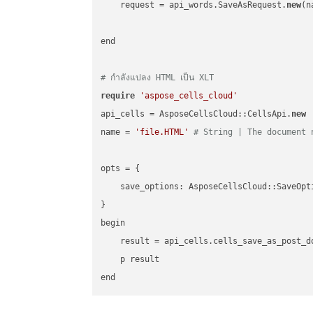
    request = api_words.SaveAsRequest.
new
(n
end

# กำลังแปลง HTML เป็น XLT
require
'aspose_cells_cloud'
api_cells = AsposeCellsCloud::CellsApi.
new
name = 
'file.HTML'
# String | The document 
opts = { 

    save_options: AsposeCellsCloud::SaveOpt
}

begin

    result = api_cells.cells_save_as_post_d
    p result
