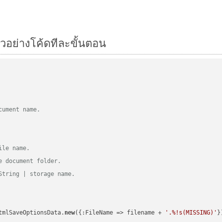
ัวอย่างโค้ดทีละขั้นตอน
cument name.
ile name.
e document folder.
String | storage name.
tmlSaveOptionsData.
new
({:FileName => filename + 
'.%!s(MISSING)'
})