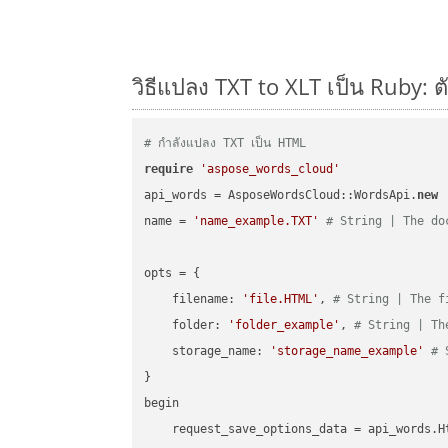
วิธีแปลง TXT to XLT เป็น Ruby: ต
# กำลังแปลง TXT เป็น HTML
require
'aspose_words_cloud'
api_words = AsposeWordsCloud::WordsApi.
new
name = 
'name_example.TXT'
# String | The do
opts = { 

    filename: 
'file.HTML'
, 
# String | The f
    folder: 
'folder_example'
, 
# String | Th
    storage_name: 
'storage_name_example'
# 
}

begin

    request_save_options_data = api_words.H