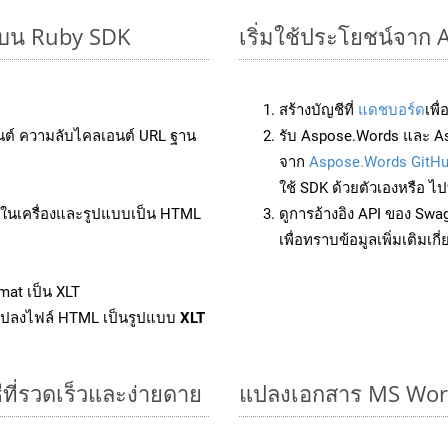
ๆ บน Ruby SDK
เริ่มใช้ประโยชน์จาก 
สร้างบัญชีที่
แดชบอร์ด
เพื
นต์ ความลับไคลเอนต์ URL ฐาน
รับ Aspose.Words และ As
จาก
Aspose.Words GitH
ใช้ SDK ด้วยตัวเองหรือ ไปท
ล์ในเครื่องและรูปแบบเป็น HTML
ดูการอ้างอิง API ของ Swa
เพื่อทราบข้อมูลเพิ่มเติมเกี
mat เป็น XLT
แปลงไฟล์ HTML เป็นรูปแบบ
XLT
ที่รวดเร็วและง่ายดาย
แปลงเอกสาร MS Word