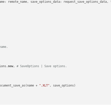
ame: remote_name, save_options_data: request_save_options_data, f
name.
ions.
new
, 
# SaveOptions | Save options.
ocument_save_as(name + 
".XLT"
, save_options)
