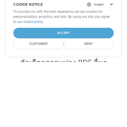
COOKIE NOTICE
To provide you with the best experience, we use cookies for
personalization, analytics, and ads. By using our site, you agree
to
our cookie policy
.
ACCEPT
CUSTOMIZE
DENY
ตัวเลือกการแปลง PDF อื่นๆ
แปลง WEB เป็น DOC
DOC:
Microsoft Word Binary Format
แปลง WEB เป็น DOT
DOT:
Microsoft Word Template Files
แปลง WEB เป็น DOCX