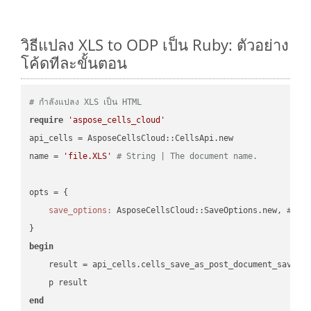
วิธีแปลง XLS to ODP เป็น Ruby: ตัวอย่าง
โค้ดทีละขั้นตอน
# กำลังแปลง XLS เป็น HTML
require
'aspose_cells_cloud'
api_cells = AsposeCellsCloud::CellsApi.new

name = 
'file.XLS'
# String | The document name.
opts = { 

save_options:
 AsposeCellsCloud::SaveOptions.new, 
# Sa
begin
    result = api_cells.cells_save_as_post_document_save_a
end