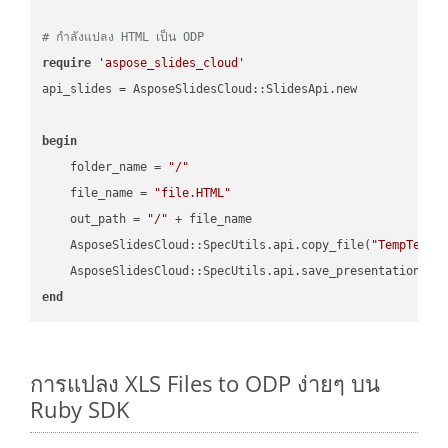
# กำลังแปลง HTML เป็น ODP
require
'aspose_slides_cloud'
api_slides = AsposeSlidesCloud::SlidesApi.new

begin
    folder_name = 
"/"
    file_name = 
"file.HTML"
    out_path = 
"/"
 + file_name

    AsposeSlidesCloud::SpecUtils.api.copy_file(
"TempTests
    AsposeSlidesCloud::SpecUtils.api.save_presentation(fi
end
การแปลง XLS Files to ODP ง่ายๆ บน
Ruby SDK