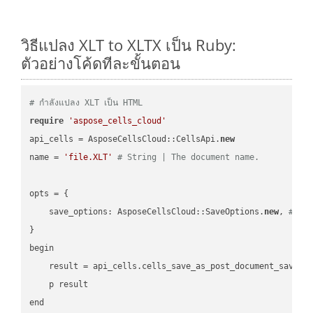
วิธีแปลง XLT to XLTX เป็น Ruby:
ตัวอย่างโค้ดทีละขั้นตอน
# กำลังแปลง XLT เป็น HTML
require
'aspose_cells_cloud'
api_cells = AsposeCellsCloud::CellsApi.
new
name = 
'file.XLT'
# String | The document name.
opts = { 

    save_options: AsposeCellsCloud::SaveOptions.
new
, 
# Sa
}

begin

    result = api_cells.cells_save_as_post_document_save_a
    p result

end
