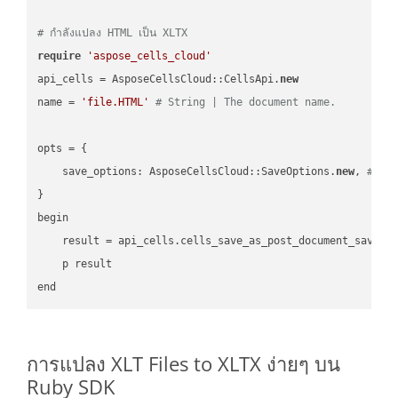
# กำลังแปลง HTML เป็น XLTX
require
'aspose_cells_cloud'
api_cells = AsposeCellsCloud::CellsApi.
new
name = 
'file.HTML'
# String | The document name.
opts = { 

    save_options: AsposeCellsCloud::SaveOptions.
new
, 
# Sa
}

begin

    result = api_cells.cells_save_as_post_document_save_a
    p result

การแปลง XLT Files to XLTX ง่ายๆ บน
Ruby SDK