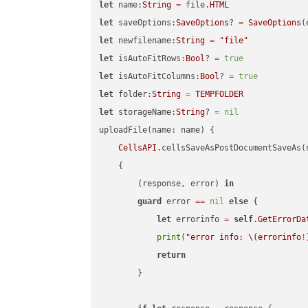
let
 name:
String
=
 file.
HTML
let
 saveOptions:
SaveOptions
? 
=
SaveOptions
(
let
 newfilename:
String
=
"file"
let
 isAutoFitRows:
Bool
? 
=
true
let
 isAutoFitColumns:
Bool
? 
=
true
let
 folder:
String
=
TEMPFOLDER
let
 storageName:
String
? 
=
nil
uploadFile(name: name) {

CellsAPI
.cellsSaveAsPostDocumentSaveAs(
    {

        (response, error) 
in
guard
 error 
==
nil
else
 {

let
 errorinfo 
=
self
.
GetErrorDa
print
(
"error info: 
\(errorinfo
!
return
        }
