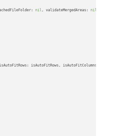
achedFileFolder: 
nil
, validateMergedAreas: 
nil
, refreshChartCach
isAutoFitRows: isAutoFitRows, isAutoFitColumns: isAutoFitColumns,