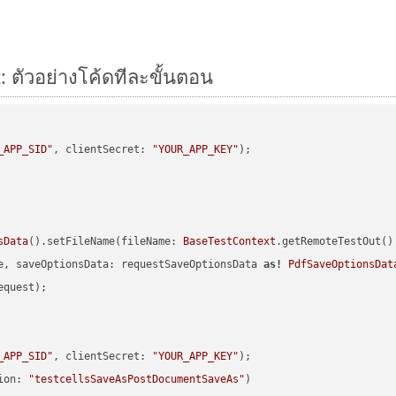
: ตัวอย่างโค้ดทีละขั้นตอน
_APP_SID"
, clientSecret: 
"YOUR_APP_KEY"
sData
().setFileName(fileName: 
BaseTestContext
.getRemoteTestOut()
e, saveOptionsData: requestSaveOptionsData 
as!
PdfSaveOptionsDat
quest);

_APP_SID"
, clientSecret: 
"YOUR_APP_KEY"
ion: 
"testcellsSaveAsPostDocumentSaveAs"