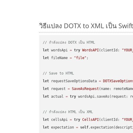
วิธีแปลง DOTX to XML เป็น Swift
// กำลังแปลง DOTX เป็น HTML
let
 wordsApi 
=
try
WordsAPI
(clientId: 
"YOUR
let
 fileName 
=
"file"
;

// Save to HTML
let
 requestSaveOptionsData 
=
DOTXSaveOption
let
 request 
=
SaveAsRequest
(name: remoteNam
let
 actual 
=
try
 wordsApi.saveAs(request: re
// กำลังแปลง HTML เป็น XML
let
 cellsApi 
=
try
CellsAPI
(clientId: 
"YOUR
let
 expectation 
=
self
.expectation(descript