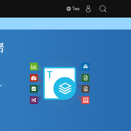
ไทย
ี
L