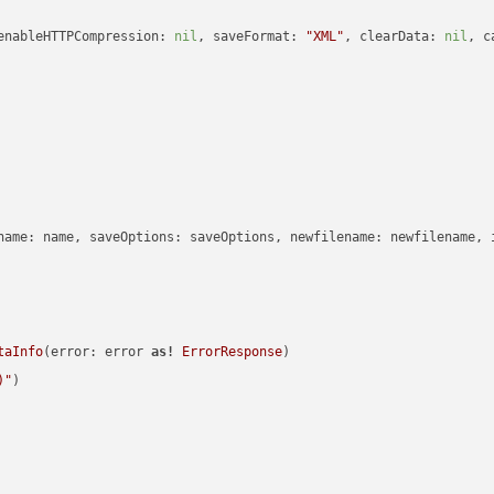
enableHTTPCompression: 
nil
, saveFormat: 
"XML"
, clearData: 
nil
, c
name: name, saveOptions: saveOptions, newfilename: newfilename, 
taInfo
(error: error 
as!
ErrorResponse
)

)
"
)
