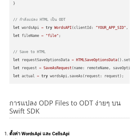
}

// กำลังแปลง HTML เป็น ODT
let
 wordsApi 
=
try
WordsAPI
(clientId: 
"YOUR_APP_SID"
, cli
let
 fileName 
=
"file"
;

// Save to HTML
let
 requestSaveOptionsData 
=
HTMLSaveOptionsData
().setFil
let
 request 
=
SaveAsRequest
(name: remoteName, saveOptions
let
 actual 
=
try
การแปลง ODP Files to ODT ง่ายๆ บน
Swift SDK
ตั้งค่า WordsApi และ CellsApi