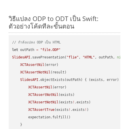
วิธีแปลง ODP to ODT เป็น Swift:
ตัวอย่างโค้ดทีละขั้นตอน
// กำลังแปลง ODP เป็น HTML
let
 outPath 
=
"file.ODP"
SlidesAPI
.savePresentation(
"flie"
, 
"HTML"
, outPath, 
nil
, 
XCTAssertNil
(error)

XCTAssertNotNil
(result)

SlidesAPI
.objectExists(outPath) { (exists, error) -> 
XCTAssertNil
(error)

XCTAssertNotNil
(exists)

XCTAssertNotNil
(exists
!
.exists)

XCTAssertTrue
(exists
!
.exists
!
)

        expectation.fulfill()

    }
