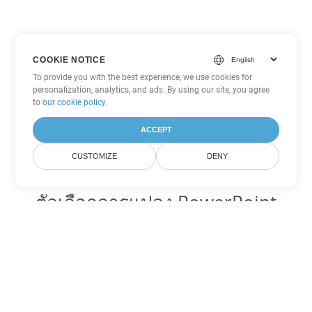
COOKIE NOTICE
To provide you with the best experience, we use cookies for
personalization, analytics, and ads. By using our site, you agree
to
our cookie policy
.
ACCEPT
CUSTOMIZE
DENY
ตัวเลือกการแปลง PowerPoint
อื่นๆ
แปลง ODP เป็น DOC
DOC:
Microsoft Word Binary Format