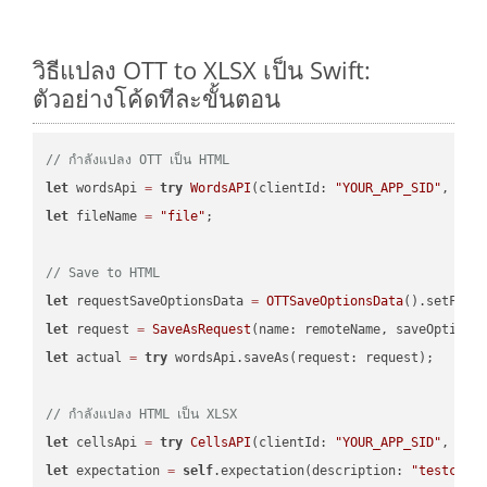
วิธีแปลง OTT to XLSX เป็น Swift:
ตัวอย่างโค้ดทีละขั้นตอน
// กำลังแปลง OTT เป็น HTML
let
 wordsApi 
=
try
WordsAPI
(clientId: 
"YOUR_APP_SID"
, cli
let
 fileName 
=
"file"
;

// Save to HTML
let
 requestSaveOptionsData 
=
OTTSaveOptionsData
().setFile
let
 request 
=
SaveAsRequest
(name: remoteName, saveOptions
let
 actual 
=
try
 wordsApi.saveAs(request: request);

// กำลังแปลง HTML เป็น XLSX
let
 cellsApi 
=
try
CellsAPI
(clientId: 
"YOUR_APP_SID"
, cli
let
 expectation 
=
self
.expectation(description: 
"testcell