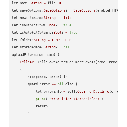
let
 name:
String
=
 file.
HTML
let
 saveOptions:
SaveOptions
? 
=
SaveOptions
(enableHTTPComp
let
 newfilename:
String
=
"file"
let
 isAutoFitRows:
Bool
? 
=
true
let
 isAutoFitColumns:
Bool
? 
=
true
let
 folder:
String
=
TEMPFOLDER
let
 storageName:
String
? 
=
nil
uploadFile(name: name) {

CellsAPI
.cellsSaveAsPostDocumentSaveAs(name: name, sav
    {

        (response, error) 
in
guard
 error 
==
nil
else
 {

let
 errorinfo 
=
self
.
GetErrorDataInfo
(error: 
print
(
"error info: 
\(errorinfo
!
)
"
)

return
        }
