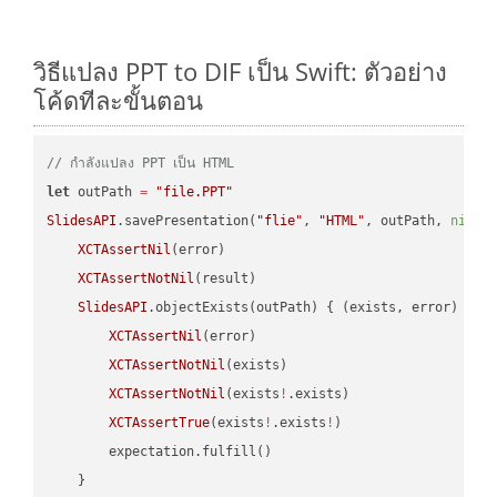
วิธีแปลง PPT to DIF เป็น Swift: ตัวอย่าง
โค้ดทีละขั้นตอน
// กำลังแปลง PPT เป็น HTML
let
 outPath 
=
"file.PPT"
SlidesAPI
.savePresentation(
"flie"
, 
"HTML"
, outPath, 
nil
, 
XCTAssertNil
(error)

XCTAssertNotNil
(result)

SlidesAPI
.objectExists(outPath) { (exists, error) -> 
XCTAssertNil
(error)

XCTAssertNotNil
(exists)

XCTAssertNotNil
(exists
!
.exists)

XCTAssertTrue
(exists
!
.exists
!
)

        expectation.fulfill()

    }
