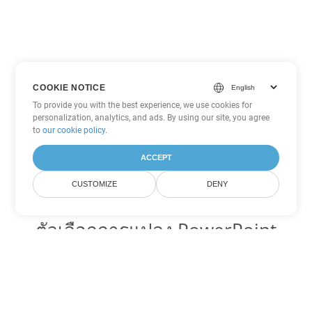
COOKIE NOTICE
To provide you with the best experience, we use cookies for
personalization, analytics, and ads. By using our site, you agree
to
our cookie policy
.
ACCEPT
CUSTOMIZE
DENY
ตัวเลือกการแปลง PowerPoint
อื่นๆ
แปลง PPT เป็น DOC
DOC:
Microsoft Word Binary Format