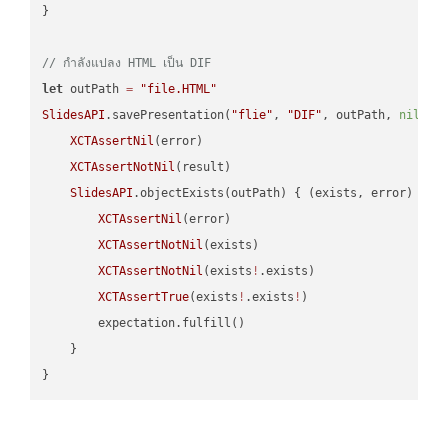
}

// กำลังแปลง HTML เป็น DIF
let
 outPath 
=
"file.HTML"
SlidesAPI
.savePresentation(
"flie"
, 
"DIF"
, outPath, 
nil
, 
"
XCTAssertNil
(error)

XCTAssertNotNil
(result)

SlidesAPI
.objectExists(outPath) { (exists, error) -> 
XCTAssertNil
(error)

XCTAssertNotNil
(exists)

XCTAssertNotNil
(exists
!
.exists)

XCTAssertTrue
(exists
!
.exists
!
)

        expectation.fulfill()

    }
