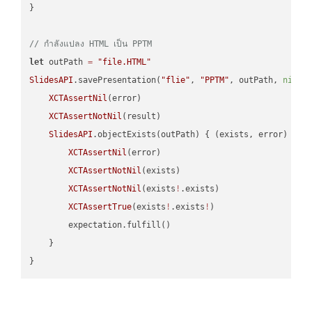
}

// กำลังแปลง HTML เป็น PPTM
let
 outPath 
=
"file.HTML"
SlidesAPI
.savePresentation(
"flie"
, 
"PPTM"
, outPath, 
nil
, 
XCTAssertNil
(error)

XCTAssertNotNil
(result)

SlidesAPI
.objectExists(outPath) { (exists, error) -> 
XCTAssertNil
(error)

XCTAssertNotNil
(exists)

XCTAssertNotNil
(exists
!
.exists)

XCTAssertTrue
(exists
!
.exists
!
)

        expectation.fulfill()

    }
