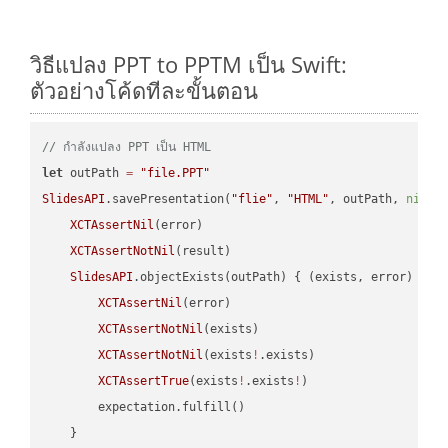
วิธีแปลง PPT to PPTM เป็น Swift:
ตัวอย่างโค้ดทีละขั้นตอน
// กำลังแปลง PPT เป็น HTML
let
 outPath 
=
"file.PPT"
SlidesAPI
.savePresentation(
"flie"
, 
"HTML"
, outPath, 
nil
, 
XCTAssertNil
(error)

XCTAssertNotNil
(result)

SlidesAPI
.objectExists(outPath) { (exists, error) -> 
XCTAssertNil
(error)

XCTAssertNotNil
(exists)

XCTAssertNotNil
(exists
!
.exists)

XCTAssertTrue
(exists
!
.exists
!
)

        expectation.fulfill()

    }
