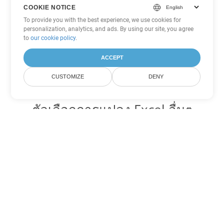
COOKIE NOTICE
To provide you with the best experience, we use cookies for
personalization, analytics, and ads. By using our site, you agree
to
our cookie policy
.
ACCEPT
CUSTOMIZE
DENY
ตัวเลือกการแปลง Excel อื่นๆ
แปลง SXC เป็น DOC
DOC:
Microsoft Word Binary Format
แปลง SXC เป็น DOT
DOT:
Microsoft Word Template Files
แปลง SXC เป็น DOCX