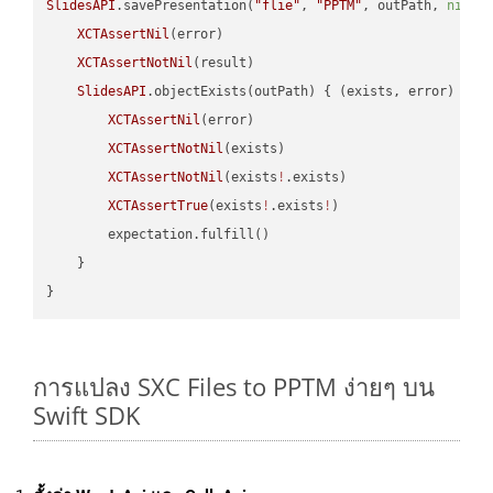
SlidesAPI
.savePresentation(
"flie"
, 
"PPTM"
, outPath, 
nil
, 
XCTAssertNil
(error)

XCTAssertNotNil
(result)

SlidesAPI
.objectExists(outPath) { (exists, error) -> 
XCTAssertNil
(error)

XCTAssertNotNil
(exists)

XCTAssertNotNil
(exists
!
.exists)

XCTAssertTrue
(exists
!
.exists
!
)

        expectation.fulfill()

    }

การแปลง SXC Files to PPTM ง่ายๆ บน
Swift SDK