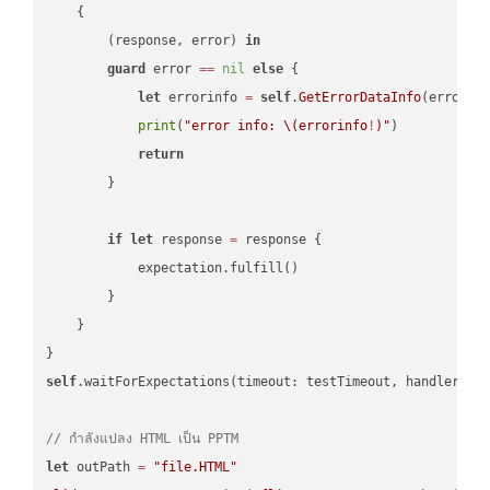
    {

        (response, error) 
in
guard
 error 
==
nil
else
 {

let
 errorinfo 
=
self
.
GetErrorDataInfo
(error: 
print
(
"error info: 
\(errorinfo
!
)
"
)

return
        }

if
let
 response 
=
 response {

            expectation.fulfill()

        }

    }

self
.waitForExpectations(timeout: testTimeout, handler: 
n
// กำลังแปลง HTML เป็น PPTM
let
 outPath 
=
"file.HTML"