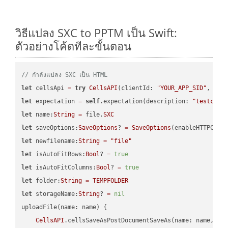
วิธีแปลง SXC to PPTM เป็น Swift:
ตัวอย่างโค้ดทีละขั้นตอน
// กำลังแปลง SXC เป็น HTML
let
 cellsApi 
=
try
CellsAPI
(clientId: 
"YOUR_APP_SID"
, cli
let
 expectation 
=
self
.expectation(description: 
"testcell
let
 name:
String
=
 file.
SXC
let
 saveOptions:
SaveOptions
? 
=
SaveOptions
(enableHTTPComp
let
 newfilename:
String
=
"file"
let
 isAutoFitRows:
Bool
? 
=
true
let
 isAutoFitColumns:
Bool
? 
=
true
let
 folder:
String
=
TEMPFOLDER
let
 storageName:
String
? 
=
nil
uploadFile(name: name) {

CellsAPI
.cellsSaveAsPostDocumentSaveAs(name: name, sav