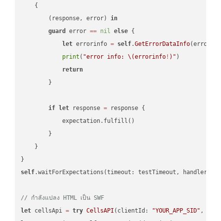
    {

        (response, error) 
in
guard
 error 
==
nil
else
 {

let
 errorinfo 
=
self
.
GetErrorDataInfo
(error: 
print
(
"error info: 
\(errorinfo
!
)
"
)

return
        }

if
let
 response 
=
 response {

            expectation.fulfill()

        }

    }

self
.waitForExpectations(timeout: testTimeout, handler: 
n
// กำลังแปลง HTML เป็น SWF
let
 cellsApi 
=
try
CellsAPI
(clientId: 
"YOUR_APP_SID"
, cli