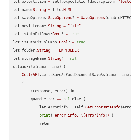
let
 expectation 
=
self
.expectation(description: 
"testcell
let
 name:
String
=
 file.
HTML
let
 saveOptions:
SaveOptions
? 
=
SaveOptions
(enableHTTPComp
let
 newfilename:
String
=
"file"
let
 isAutoFitRows:
Bool
? 
=
true
let
 isAutoFitColumns:
Bool
? 
=
true
let
 folder:
String
=
TEMPFOLDER
let
 storageName:
String
? 
=
nil
uploadFile(name: name) {

CellsAPI
.cellsSaveAsPostDocumentSaveAs(name: name, sav
    {

        (response, error) 
in
guard
 error 
==
nil
else
 {

let
 errorinfo 
=
self
.
GetErrorDataInfo
(error: 
print
(
"error info: 
\(errorinfo
!
)
"
)

return
        }
