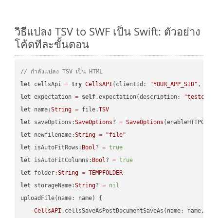
วิธีแปลง TSV to SWF เป็น Swift: ตัวอย่าง
โค้ดทีละขั้นตอน
// กำลังแปลง TSV เป็น HTML
let
 cellsApi 
=
try
CellsAPI
(clientId: 
"YOUR_APP_SID"
, cli
let
 expectation 
=
self
.expectation(description: 
"testcell
let
 name:
String
=
 file.
TSV
let
 saveOptions:
SaveOptions
? 
=
SaveOptions
(enableHTTPComp
let
 newfilename:
String
=
"file"
let
 isAutoFitRows:
Bool
? 
=
true
let
 isAutoFitColumns:
Bool
? 
=
true
let
 folder:
String
=
TEMPFOLDER
let
 storageName:
String
? 
=
nil
uploadFile(name: name) {

CellsAPI
.cellsSaveAsPostDocumentSaveAs(name: name, sav