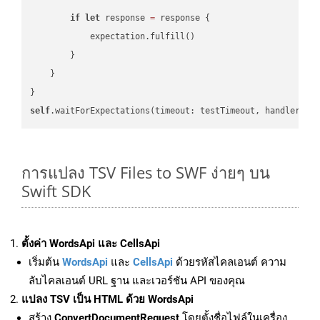
if
let
 response 
=
 response {

            expectation.fulfill()

        }

    }

self
.waitForExpectations(timeout: testTimeout, handler: 
n
การแปลง TSV Files to SWF ง่ายๆ บน
Swift SDK
ตั้งค่า WordsApi และ CellsApi
เริ่มต้น
WordsApi
และ
CellsApi
ด้วยรหัสไคลเอนต์ ความ
ลับไคลเอนต์ URL ฐาน และเวอร์ชัน API ของคุณ
แปลง TSV เป็น HTML ด้วย WordsApi
สร้าง
ConvertDocumentRequest
โดยตั้งชื่อไฟล์ในเครื่อง