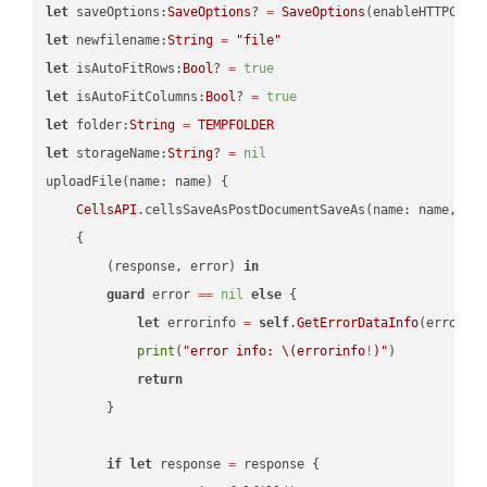
let
 saveOptions:
SaveOptions
? 
=
SaveOptions
(enableHTTPComp
let
 newfilename:
String
=
"file"
let
 isAutoFitRows:
Bool
? 
=
true
let
 isAutoFitColumns:
Bool
? 
=
true
let
 folder:
String
=
TEMPFOLDER
let
 storageName:
String
? 
=
nil
uploadFile(name: name) {

CellsAPI
.cellsSaveAsPostDocumentSaveAs(name: name, sav
    {

        (response, error) 
in
guard
 error 
==
nil
else
 {

let
 errorinfo 
=
self
.
GetErrorDataInfo
(error: 
print
(
"error info: 
\(errorinfo
!
)
"
)

return
        }

if
let
 response 
=
 response {
