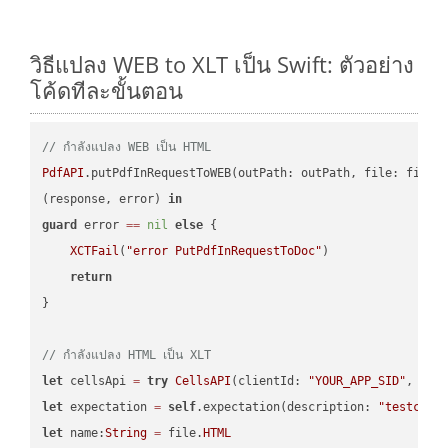
วิธีแปลง WEB to XLT เป็น Swift: ตัวอย่าง
โค้ดทีละขั้นตอน
// กำลังแปลง WEB เป็น HTML
PdfAPI
.putPdfInRequestToWEB(outPath: outPath, file: file.
(response, error) 
in
guard
 error 
==
nil
else
 {

XCTFail
(
"error PutPdfInRequestToDoc"
)

return
}

// กำลังแปลง HTML เป็น XLT
let
 cellsApi 
=
try
CellsAPI
(clientId: 
"YOUR_APP_SID"
, cli
let
 expectation 
=
self
.expectation(description: 
"testcell
let
 name:
String
=
 file.
HTML