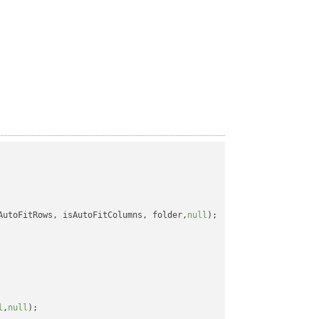
AutoFitRows, isAutoFitColumns, folder,
null
);

l
,
null
);
