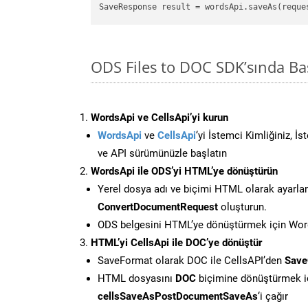
ODS Files to DOC SDK’sında B
WordsApi ve CellsApi’yi kurun
WordsApi
ve
CellsApi
‘yi İstemci Kimliğiniz, İ
ve API sürümünüzle başlatın
WordsApi ile ODS’yi HTML’ye dönüştürün
Yerel dosya adı ve biçimi HTML olarak ayarla
ConvertDocumentRequest
oluşturun.
ODS belgesini HTML’ye dönüştürmek için Words
HTML’yi CellsApi ile DOC’ye dönüştür
SaveFormat olarak DOC ile CellsAPI’den
Save
HTML dosyasını
DOC
biçimine dönüştürmek i
cellsSaveAsPostDocumentSaveAs
‘i çağır