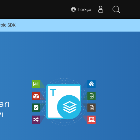
Türkçe
roid SDK
arı
ı