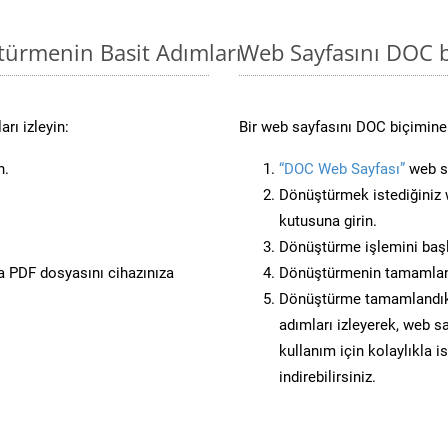
türmenin Basit Adımları
Web Sayfasını DOC 
rı izleyin:
Bir web sayfasını DOC biçimine 
n.
“DOC Web Sayfası”
web si
Dönüştürmek istediğiniz w
kutusuna girin.
Dönüştürme işlemini başl
 PDF dosyasını cihazınıza
Dönüştürmenin tamamlan
Dönüştürme tamamlandıkta
adımları izleyerek, web sa
kullanım için kolaylıkla i
indirebilirsiniz.