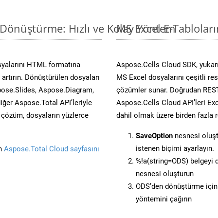
 Dönüştürme: Hızlı ve Kolay Yöntem
MS Excel E-Tablolar
syalarını HTML formatına
Aspose.Cells Cloud SDK, yukarı
artırın. Dönüştürülen dosyaları
MS Excel dosyalarını çeşitli re
ose.Slides, Aspose.Diagram,
çözümler sunar. Doğrudan REST 
er Aspose.Total API’leriyle
Aspose.Cells Cloud API’leri Exc
ü çözüm, dosyaların yüzlerce
dahil olmak üzere birden fazla 
SaveOption
nesnesi oluş
istenen biçimi ayarlayın.
in
Aspose.Total Cloud sayfasını
%!a(string=ODS) belgeyi
nesnesi oluşturun
ODS’den dönüştürme için 
yöntemini çağırın