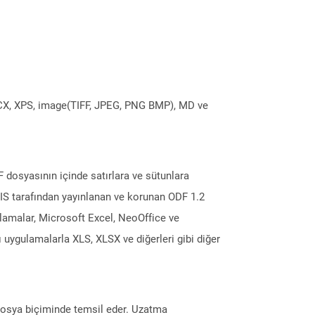
DOCX, XPS, image(TIFF, JPEG, PNG BMP), MD ve
 dosyasının içinde satırlara ve sütunlara
ASIS tarafından yayınlanan ve korunan ODF 1.2
gulamalar, Microsoft Excel, NeoOffice ve
 uygulamalarla XLS, XLSX ve diğerleri gibi diğer
i dosya biçiminde temsil eder. Uzatma