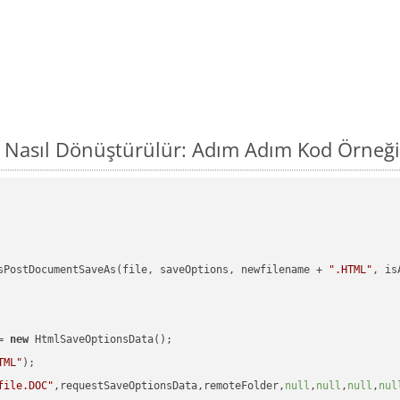
 Nasıl Dönüştürülür: Adım Adım Kod Örneği
sPostDocumentSaveAs(file, saveOptions, newfilename + 
".HTML"
, is
= 
new
 HtmlSaveOptionsData();

TML"
);

file.DOC"
,requestSaveOptionsData,remoteFolder,
null
,
null
,
null
,
nul