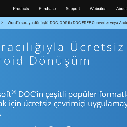
Products
Purchase
Support
Websites
About
Word'ü şuraya dönüştürDOC, ODS ila DOC FREE Converter veya And
acılığıyla Ücretsiz
droid Dönüşüm
®
soft
DOC’in çeşitli popüler formatl
için ücretsiz çevrimiçi uygulamay
.