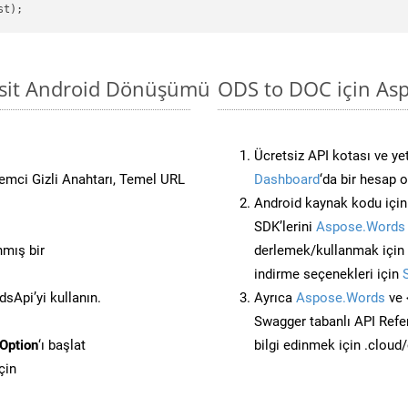
asit Android Dönüşümü
ODS to DOC için Asp
Ücretsiz API kotası ve yet
stemci Gizli Anahtarı, Temel URL
Dashboard
‘da bir hesap 
Android kaynak kodu içi
SDK’lerini
Aspose.Words 
nmış bir
derlemek/kullanmak için
indirme seçenekleri için
Api’yi kullanın.
Ayrıca
Aspose.Words
ve 
Swagger tabanlı API Refe
Option
‘ı başlat
bilgi edinmek için .cloud
çin