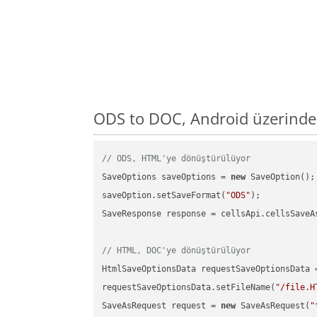
ODS to DOC, Android üzerinde
// ODS, HTML'ye dönüştürülüyor
SaveOptions saveOptions = 
new
 SaveOption();

saveOption.setSaveFormat(
"ODS"
);

SaveResponse response = cellsApi.cellsSaveA
// HTML, DOC'ye dönüştürülüyor
HtmlSaveOptionsData requestSaveOptionsData 
requestSaveOptionsData.setFileName(
"/file.H
SaveAsRequest request = 
new
 SaveAsRequest(
"