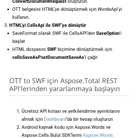
ConvertDocumentRequest
oluşturun.
OTT belgesini HTML’ye dönüştürmek için WordsApi’yi
kullanın.
HTML’yi CellsApi ile SWF’ye dönüştür
SaveFormat olarak SWF ile CellsAPI’den
SaveOption
‘ı
başlat
HTML dosyasını
SWF
biçimine dönüştürmek için
cellsSaveAsPostDocumentSaveAs
‘i çağır
OTT to SWF için Aspose.Total REST
API'lerinden yararlanmaya başlayın
Ücretsiz API kotası ve yetkilendirme ayrıntılarını
almak için
Dashboard
‘da bir hesap oluşturun
Android kaynak kodu için Aspose.Words ve
Aspose.Cells Bulut SDK’lerini
Aspose.Words