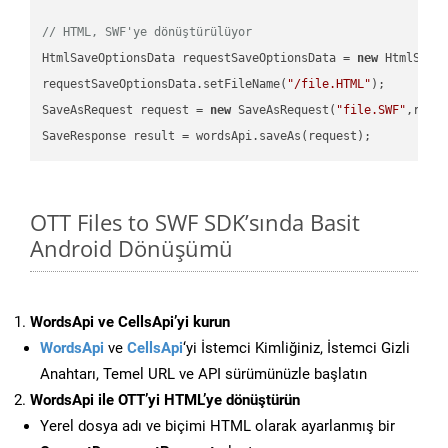
// HTML, SWF'ye dönüştürülüyor
HtmlSaveOptionsData requestSaveOptionsData = 
new
 HtmlSaveO
requestSaveOptionsData.setFileName(
"/file.HTML"
);

SaveAsRequest request = 
new
 SaveAsRequest(
"file.SWF"
,requ
OTT Files to SWF SDK’sında Basit
Android Dönüşümü
WordsApi ve CellsApi’yi kurun
WordsApi
ve
CellsApi
‘yi İstemci Kimliğiniz, İstemci Gizli
Anahtarı, Temel URL ve API sürümünüzle başlatın
WordsApi ile OTT’yi HTML’ye dönüştürün
Yerel dosya adı ve biçimi HTML olarak ayarlanmış bir