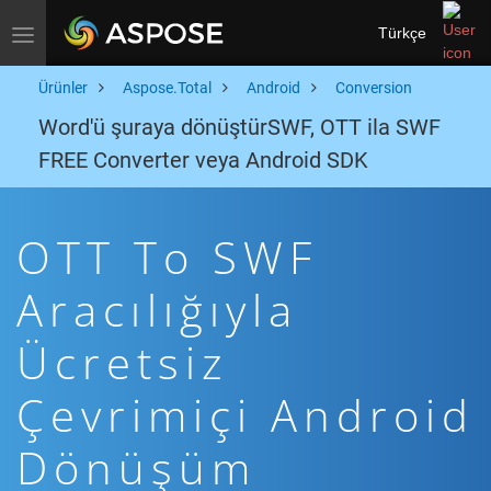
Türkçe
Toggle navigation
Ürünler
Aspose.Total
Android
Conversion
Word'ü şuraya dönüştürSWF, OTT ila SWF
FREE Converter veya Android SDK
OTT To SWF
Aracılığıyla
Ücretsiz
Çevrimiçi Android
Dönüşüm