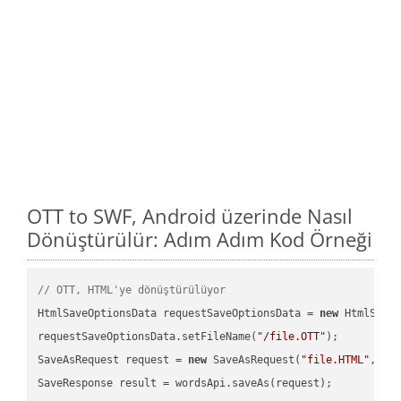
OTT to SWF, Android üzerinde Nasıl
Dönüştürülür: Adım Adım Kod Örneği
// OTT, HTML'ye dönüştürülüyor
HtmlSaveOptionsData requestSaveOptionsData = 
new
 HtmlSaveO
requestSaveOptionsData.setFileName(
"/file.OTT"
);

SaveAsRequest request = 
new
 SaveAsRequest(
"file.HTML"
,req
SaveResponse result = wordsApi.saveAs(request);
