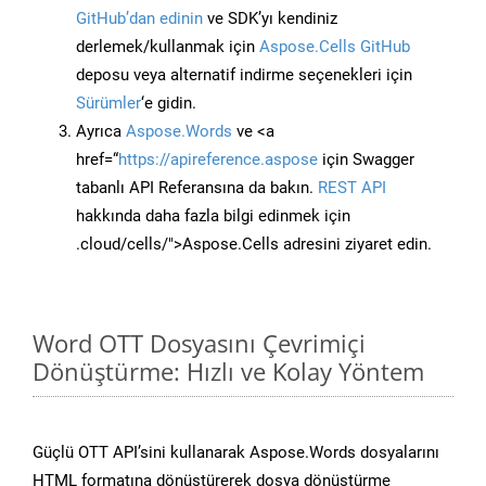
GitHub’dan edinin
ve SDK’yı kendiniz
derlemek/kullanmak için
Aspose.Cells GitHub
deposu veya alternatif indirme seçenekleri için
Sürümler
‘e gidin.
Ayrıca
Aspose.Words
ve <a
href=“
https://apireference.aspose
için Swagger
tabanlı API Referansına da bakın.
REST API
hakkında daha fazla bilgi edinmek için
.cloud/cells/">Aspose.Cells adresini ziyaret edin.
Word OTT Dosyasını Çevrimiçi
Dönüştürme: Hızlı ve Kolay Yöntem
Güçlü OTT API’sini kullanarak Aspose.Words dosyalarını
HTML formatına dönüştürerek dosya dönüştürme