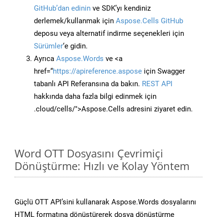
GitHub’dan edinin
ve SDK’yı kendiniz
derlemek/kullanmak için
Aspose.Cells GitHub
deposu veya alternatif indirme seçenekleri için
Sürümler
‘e gidin.
Ayrıca
Aspose.Words
ve <a
href=“
https://apireference.aspose
için Swagger
tabanlı API Referansına da bakın.
REST API
hakkında daha fazla bilgi edinmek için
.cloud/cells/">Aspose.Cells adresini ziyaret edin.
Word OTT Dosyasını Çevrimiçi
Dönüştürme: Hızlı ve Kolay Yöntem
Güçlü OTT API’sini kullanarak Aspose.Words dosyalarını
HTML formatına dönüştürerek dosya dönüştürme