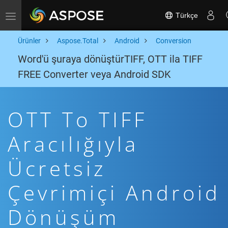
Türkçe
Toggle navigation
Ürünler
Aspose.Total
Android
Conversion
Word'ü şuraya dönüştürTIFF, OTT ila TIFF
FREE Converter veya Android SDK
OTT To TIFF
Aracılığıyla
Ücretsiz
Çevrimiçi Android
Dönüşüm