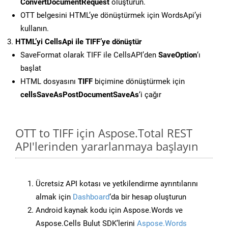
ConvertDocumentRequest
oluşturun.
OTT belgesini HTML’ye dönüştürmek için WordsApi’yi
kullanın.
HTML’yi CellsApi ile TIFF’ye dönüştür
SaveFormat olarak TIFF ile CellsAPI’den
SaveOption
‘ı
başlat
HTML dosyasını
TIFF
biçimine dönüştürmek için
cellsSaveAsPostDocumentSaveAs
‘i çağır
OTT to TIFF için Aspose.Total REST
API'lerinden yararlanmaya başlayın
Ücretsiz API kotası ve yetkilendirme ayrıntılarını
almak için
Dashboard
‘da bir hesap oluşturun
Android kaynak kodu için Aspose.Words ve
Aspose.Cells Bulut SDK’lerini
Aspose.Words