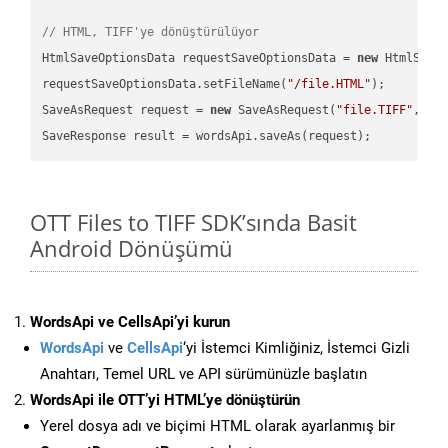
// HTML, TIFF'ye dönüştürülüyor
HtmlSaveOptionsData requestSaveOptionsData = 
new
 HtmlSaveO
requestSaveOptionsData.setFileName(
"/file.HTML"
);

SaveAsRequest request = 
new
 SaveAsRequest(
"file.TIFF"
,req
OTT Files to TIFF SDK’sında Basit
Android Dönüşümü
WordsApi ve CellsApi’yi kurun
WordsApi
ve
CellsApi
‘yi İstemci Kimliğiniz, İstemci Gizli
Anahtarı, Temel URL ve API sürümünüzle başlatın
WordsApi ile OTT’yi HTML’ye dönüştürün
Yerel dosya adı ve biçimi HTML olarak ayarlanmış bir