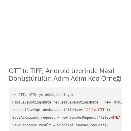
OTT to TIFF, Android üzerinde Nasıl
Dönüştürülür: Adım Adım Kod Örneği
// OTT, HTML'ye dönüştürülüyor
HtmlSaveOptionsData requestSaveOptionsData = 
new
 HtmlSaveO
requestSaveOptionsData.setFileName(
"/file.OTT"
);

SaveAsRequest request = 
new
 SaveAsRequest(
"file.HTML"
,req
SaveResponse result = wordsApi.saveAs(request);
