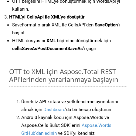
OTT belgesini HTML’ye dönüştürmek için WordsApi’yi
kullanın.
HTML’yi CellsApi ile XML’ye dönüştür
SaveFormat olarak XML ile CellsAPI’den
SaveOption
‘ı
başlat
HTML dosyasını
XML
biçimine dönüştürmek için
cellsSaveAsPostDocumentSaveAs
‘i çağır
OTT to XML için Aspose.Total REST
API'lerinden yararlanmaya başlayın
Ücretsiz API kotası ve yetkilendirme ayrıntılarını
almak için
Dashboard
‘da bir hesap oluşturun
Android kaynak kodu için Aspose.Words ve
Aspose.Cells Bulut SDK’lerini
Aspose.Words
GitHub’dan edinin
ve SDK’yı kendiniz