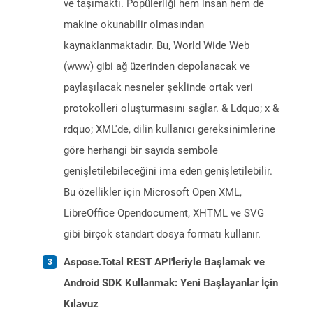
ve taşımaktı. Popülerliği hem insan hem de
makine okunabilir olmasından
kaynaklanmaktadır. Bu, World Wide Web
(www) gibi ağ üzerinden depolanacak ve
paylaşılacak nesneler şeklinde ortak veri
protokolleri oluşturmasını sağlar. & Ldquo; x &
rdquo; XML'de, dilin kullanıcı gereksinimlerine
göre herhangi bir sayıda sembole
genişletilebileceğini ima eden genişletilebilir.
Bu özellikler için Microsoft Open XML,
LibreOffice Opendocument, XHTML ve SVG
gibi birçok standart dosya formatı kullanır.
Aspose.Total REST API'leriyle Başlamak ve
Android SDK Kullanmak: Yeni Başlayanlar İçin
Kılavuz