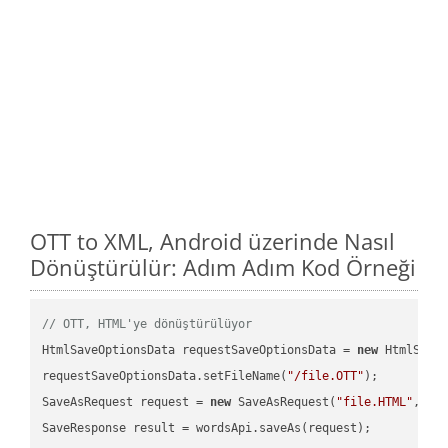
OTT to XML, Android üzerinde Nasıl
Dönüştürülür: Adım Adım Kod Örneği
// OTT, HTML'ye dönüştürülüyor
HtmlSaveOptionsData requestSaveOptionsData = 
new
 HtmlSaveO
requestSaveOptionsData.setFileName(
"/file.OTT"
);

SaveAsRequest request = 
new
 SaveAsRequest(
"file.HTML"
,req
SaveResponse result = wordsApi.saveAs(request);
