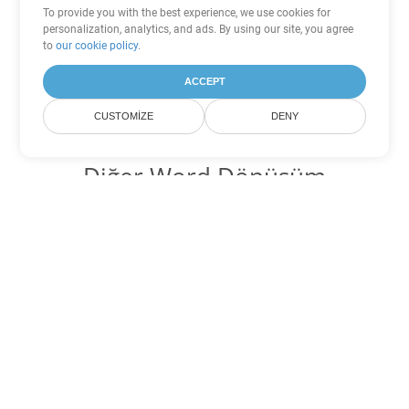
To provide you with the best experience, we use cookies for
personalization, analytics, and ads. By using our site, you agree
to
our cookie policy
.
ACCEPT
CUSTOMIZE
DENY
Diğer Word Dönüşüm
Seçenekleri
OTT'yi DOC'ye dönüştür
DOC:
Microsoft Word Binary Format
OTT'yi DOT'ye dönüştür
DOT:
Microsoft Word Template Files
OTT'yi DOCX'ye dönüştür