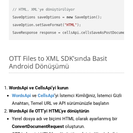
// HTML, XML'ye dönüştürülüyor
SaveOptions saveOptions = 
new
 SaveOption();

saveOption.setSaveFormat(
"HTML"
);

SaveResponse response = cellsApi.cellsSaveAsPostDocumentS
OTT Files to XML SDK’sında Basit
Android Dönüşümü
WordsApi ve CellsApi’yi kurun
WordsApi
ve
CellsApi
‘yi İstemci Kimliğiniz, İstemci Gizli
Anahtarı, Temel URL ve API sürümünüzle başlatın
WordsApi ile OTT’yi HTML’ye dönüştürün
Yerel dosya adı ve biçimi HTML olarak ayarlanmış bir
ConvertDocumentRequest
oluşturun.