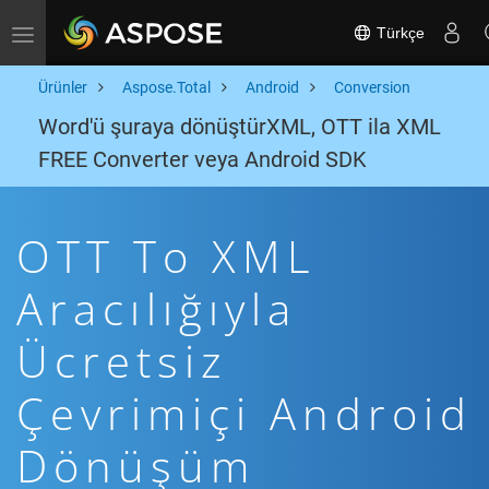
Türkçe
Toggle navigation
Ürünler
Aspose.Total
Android
Conversion
Word'ü şuraya dönüştürXML, OTT ila XML
FREE Converter veya Android SDK
OTT To XML
Aracılığıyla
Ücretsiz
Çevrimiçi Android
Dönüşüm