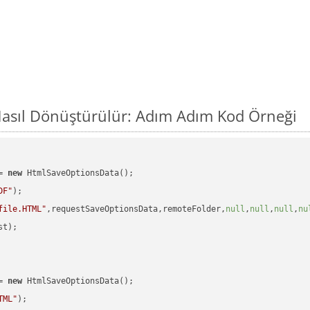
Nasıl Dönüştürülür: Adım Adım Kod Örneği
= 
new
 HtmlSaveOptionsData();

DF"
);

file.HTML"
,requestSaveOptionsData,remoteFolder,
null
,
null
,
null
,
nu
t);

= 
new
 HtmlSaveOptionsData();

TML"
);
