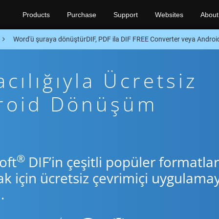
Products
Purchase
Support
Websites
About
Word'ü şuraya dönüştürDIF, PDF ila DIF FREE Converter veya Andro
cılığıyla Ücretsiz
droid Dönüşüm
®
oft
DIF’in çeşitli popüler formatlar
için ücretsiz çevrimiçi uygulamay
.