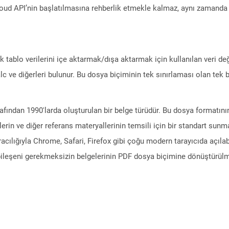
ud API’nin başlatılmasına rehberlik etmekle kalmaz, aynı zamanda g
ik tablo verilerini içe aktarmak/dışa aktarmak için kullanılan veri d
c ve diğerleri bulunur. Bu dosya biçiminin tek sınırlaması olan tek bi
rafından 1990'larda oluşturulan bir belge türüdür. Bu dosya formatın
erin ve diğer referans materyallerinin temsili için bir standart sun
racılığıyla Chrome, Safari, Firefox gibi çoğu modern tarayıcıda açılab
m bileşeni gerekmeksizin belgelerinin PDF dosya biçimine dönüştürülm