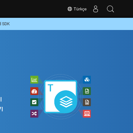
Türkçe
id SDK
ı
ı