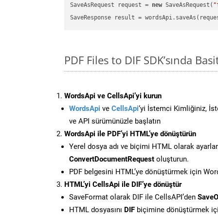
SaveAsRequest request = 
new
 SaveAsRequest(
"
PDF Files to DIF SDK’sında Ba
WordsApi ve CellsApi’yi kurun
WordsApi
ve
CellsApi
‘yi İstemci Kimliğiniz, İ
ve API sürümünüzle başlatın
WordsApi ile PDF’yi HTML’ye dönüştürün
Yerel dosya adı ve biçimi HTML olarak ayarla
ConvertDocumentRequest
oluşturun.
PDF belgesini HTML’ye dönüştürmek için Words
HTML’yi CellsApi ile DIF’ye dönüştür
SaveFormat olarak DIF ile CellsAPI’den
SaveO
HTML dosyasını
DIF
biçimine dönüştürmek iç