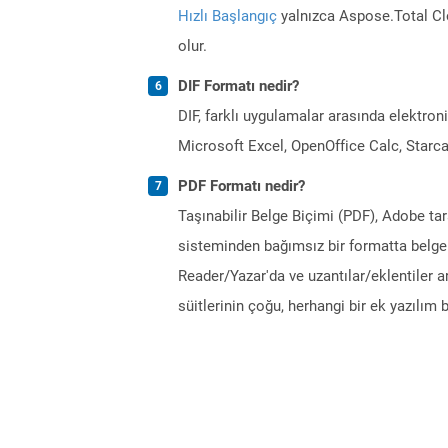
Hızlı Başlangıç
yalnızca Aspose.Total Clo
olur.
DIF Formatı nedir?
DIF, farklı uygulamalar arasında elektron
Microsoft Excel, OpenOffice Calc, Starcal
PDF Formatı nedir?
Taşınabilir Belge Biçimi (PDF), Adobe ta
sisteminden bağımsız bir formatta belgel
Reader/Yazar'da ve uzantılar/eklentiler a
süitlerinin çoğu, herhangi bir ek yazılı