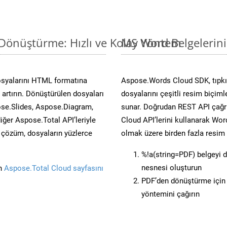
Dönüştürme: Hızlı ve Kolay Yöntem
MS Word Belgelerin
osyalarını HTML formatına
Aspose.Words Cloud SDK, tıpkı 
artırın. Dönüştürülen dosyaları
dosyalarını çeşitli resim biçim
se.Slides, Aspose.Diagram,
sunar. Doğrudan REST API çağrı
er Aspose.Total API’leriyle
Cloud API’lerini kullanarak Wor
ü çözüm, dosyaların yüzlerce
olmak üzere birden fazla resim 
%!a(string=PDF) belgeyi 
nesnesi oluşturun
in
Aspose.Total Cloud sayfasını
PDF’den dönüştürme için 
yöntemini çağırın