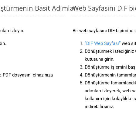
ştürmenin Basit Adımları
Web Sayfasını DIF 
ları izleyin:
Bir web sayfasını DIF biçimine 
din.
“DIF Web Sayfası”
web sit
Dönüştürmek istediğiniz w
kutusuna girin.
Dönüştürme işlemini başl
 PDF dosyasını cihazınıza
Dönüştürmenin tamamlan
Dönüştürme tamamlandıkta
adımları izleyerek, web sa
kullanım için kolaylıkla i
indirebilirsiniz.