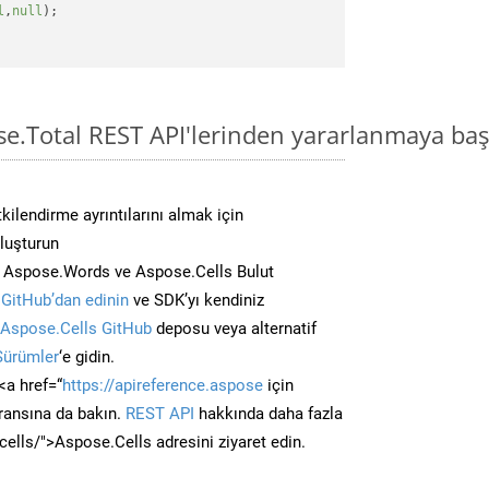
l
,
null
);

se.Total REST API'lerinden yararlanmaya baş
kilendirme ayrıntılarını almak için
oluşturun
n Aspose.Words ve Aspose.Cells Bulut
GitHub’dan edinin
ve SDK’yı kendiniz
Aspose.Cells GitHub
deposu veya alternatif
Sürümler
‘e gidin.
<a href=“
https://apireference.aspose
için
ransına da bakın.
REST API
hakkında daha fazla
/cells/">Aspose.Cells adresini ziyaret edin.