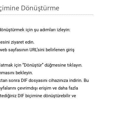
biçimine Dönüştürme
dönüştürmek için şu adımları izleyin:
esini ziyaret edin.
eb sayfasının URL’sini belirlenen giriş
atmak için “Dönüştür” düğmesine tıklayın.
masını bekleyin.
n sonra DIF dosyasını cihazınıza indirin. Bu
yfalarını çevrimdışı erişim ve daha fazla
stediğiniz DIF biçimine dönüştürebilir ve