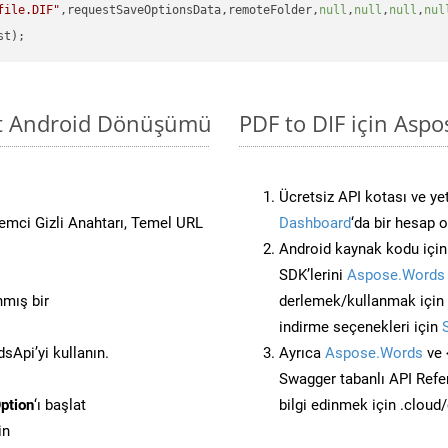
file.DIF"
,requestSaveOptionsData,remoteFolder,
null
,
null
,
null
,
nul
sit Android Dönüşümü
PDF to DIF için Aspo
Ücretsiz API kotası ve yet
stemci Gizli Anahtarı, Temel URL
Dashboard
‘da bir hesap 
Android kaynak kodu içi
SDK’lerini
Aspose.Words 
nmış bir
derlemek/kullanmak için
indirme seçenekleri için
Api’yi kullanın.
Ayrıca
Aspose.Words
ve 
Swagger tabanlı API Refe
ption
‘ı başlat
bilgi edinmek için .cloud
in