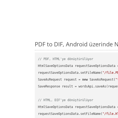
PDF to DIF, Android üzerinde 
// PDF, HTML'ye dönüştürülüyor
HtmlSaveOptionsData requestSaveOptionsData 
requestSaveOptionsData.setFileName(
"/file.P
SaveAsRequest request = 
new
 SaveAsRequest(
"
SaveResponse result = wordsApi.saveAs(reques
// HTML, DIF'ye dönüştürülüyor
HtmlSaveOptionsData requestSaveOptionsData 
requestSaveOptionsData.setFileName(
"/file.H