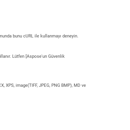
munda bunu cURL ile kullanmayı deneyin.
llanır. Lütfen [Aspose'un Güvenlik
DOCX, XPS, image(TIFF, JPEG, PNG BMP), MD ve