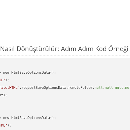
 Nasıl Dönüştürülür: Adım Adım Kod Örneği
= 
new
 HtmlSaveOptionsData();

DF"
);

file.HTML"
,requestSaveOptionsData,remoteFolder,
null
,
null
,
null
,
nu
t);

= 
new
 HtmlSaveOptionsData();

TML"
);
