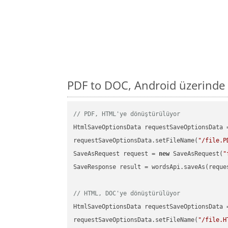
PDF to DOC, Android üzerinde
// PDF, HTML'ye dönüştürülüyor
HtmlSaveOptionsData requestSaveOptionsData 
requestSaveOptionsData.setFileName(
"/file.P
SaveAsRequest request = 
new
 SaveAsRequest(
"
SaveResponse result = wordsApi.saveAs(reques
// HTML, DOC'ye dönüştürülüyor
HtmlSaveOptionsData requestSaveOptionsData 
requestSaveOptionsData.setFileName(
"/file.H