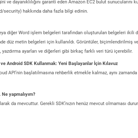
ini ve dayanıklılığını garanti eden Amazon EC2 bulut sunucularını ku
/security) hakkında daha fazla bilgi edinin.
eya diğer Word işlem belgeleri tarafından oluşturulan belgeleri ikil
de düz metin belgeleri için kullanıldı. Görüntüler, biçimlendirilmiş ve
yazdırma ayarları ve diğerleri gibi birkaç farklı veri türü içerebilir.
 ve Android SDK Kullanmak: Yeni Başlayanlar İçin Kılavuz
ud API’nin başlatılmasına rehberlik etmekle kalmaz, aynı zamanda g
m. Ne yapmalıyım?
larak da mevcuttur. Gerekli SDK’nızın henüz mevcut olmaması duru