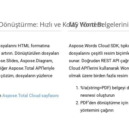
Dönüştürme: Hızlı ve Kolay Yöntem
MS Word Belgelerin
osyalarını HTML formatına
Aspose.Words Cloud SDK, tıpkı 
artırın. Dönüştürülen dosyaları
dosyalarını çeşitli resim biçim
se.Slides, Aspose.Diagram,
sunar. Doğrudan REST API çağrı
er Aspose.Total API’leriyle
Cloud API’lerini kullanarak Wor
ü çözüm, dosyaların yüzlerce
olmak üzere birden fazla resim 
%!a(string=PDF) belgeyi 
nesnesi oluşturun
in
Aspose.Total Cloud sayfasını
PDF’den dönüştürme için 
yöntemini çağırın