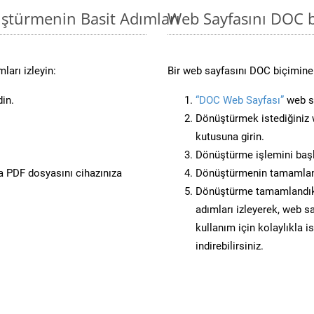
ştürmenin Basit Adımları
Web Sayfasını DOC 
ları izleyin:
Bir web sayfasını DOC biçimine 
din.
“DOC Web Sayfası”
web si
Dönüştürmek istediğiniz w
kutusuna girin.
Dönüştürme işlemini başl
 PDF dosyasını cihazınıza
Dönüştürmenin tamamlan
Dönüştürme tamamlandıkta
adımları izleyerek, web sa
kullanım için kolaylıkla i
indirebilirsiniz.