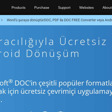
Products
Purchase
Support
Websites
About
Word'ü şuraya dönüştürDOC, PDF ila DOC FREE Converter veya And
acılığıyla Ücretsiz
droid Dönüşüm
®
oft
DOC’in çeşitli popüler formatla
için ücretsiz çevrimiçi uygulamay
.