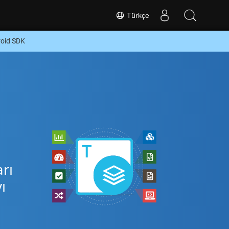
Türkçe
roid SDK
rı
ı