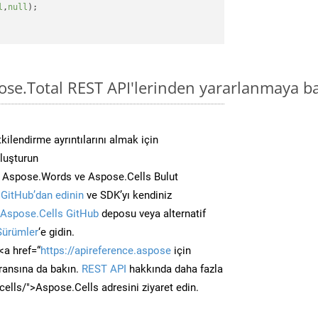
l
,
null
);

ose.Total REST API'lerinden yararlanmaya ba
kilendirme ayrıntılarını almak için
oluşturun
n Aspose.Words ve Aspose.Cells Bulut
GitHub’dan edinin
ve SDK’yı kendiniz
Aspose.Cells GitHub
deposu veya alternatif
Sürümler
‘e gidin.
<a href=“
https://apireference.aspose
için
ransına da bakın.
REST API
hakkında daha fazla
/cells/">Aspose.Cells adresini ziyaret edin.