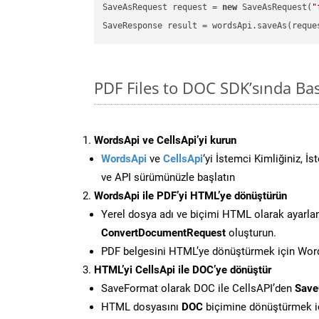
SaveAsRequest request = 
new
 SaveAsRequest(
"
PDF Files to DOC SDK’sında B
WordsApi ve CellsApi’yi kurun
WordsApi
ve
CellsApi
‘yi İstemci Kimliğiniz, İ
ve API sürümünüzle başlatın
WordsApi ile PDF’yi HTML’ye dönüştürün
Yerel dosya adı ve biçimi HTML olarak ayarla
ConvertDocumentRequest
oluşturun.
PDF belgesini HTML’ye dönüştürmek için Words
HTML’yi CellsApi ile DOC’ye dönüştür
SaveFormat olarak DOC ile CellsAPI’den
Save
HTML dosyasını
DOC
biçimine dönüştürmek i