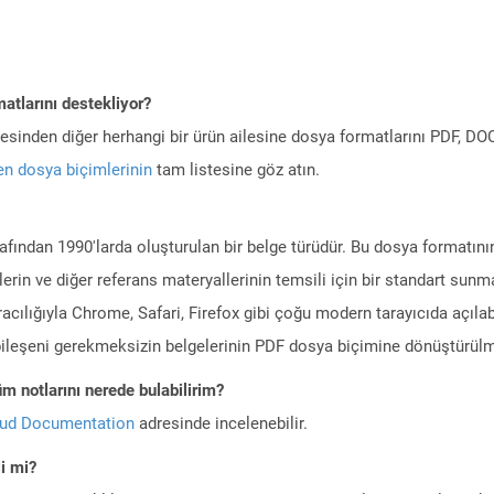
atlarını destekliyor?
ilesinden diğer herhangi bir ürün ailesine dosya formatlarını PDF, 
n dosya biçimlerinin
tam listesine göz atın.
rafından 1990'larda oluşturulan bir belge türüdür. Bu dosya formatın
erin ve diğer referans materyallerinin temsili için bir standart sun
racılığıyla Chrome, Safari, Firefox gibi çoğu modern tarayıcıda açılab
m bileşeni gerekmeksizin belgelerinin PDF dosya biçimine dönüştürülm
m notlarını nerede bulabilirim?
oud Documentation
adresinde incelenebilir.
i mi?