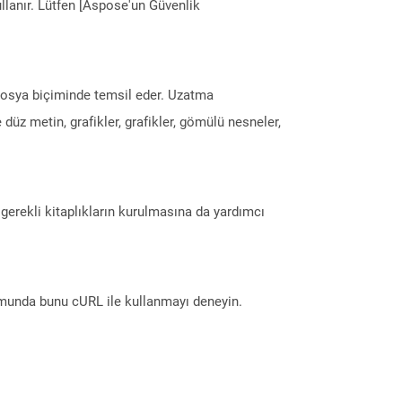
llanır. Lütfen [Aspose'un Güvenlik
i dosya biçiminde temsil eder. Uzatma
 düz metin, grafikler, grafikler, gömülü nesneler,
erekli kitaplıkların kurulmasına da yardımcı
munda bunu cURL ile kullanmayı deneyin.