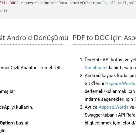
file.DOC"
,requestSaveOptionsData,remoteFolder,
null
,
null
,
null
,
nul
asit Android Dönüşümü
PDF to DOC için Asp
Ücretsiz API kotası ve yet
stemci Gizli Anahtarı, Temel URL
Dashboard
‘da bir hesap 
Android kaynak kodu içi
SDK’lerini
Aspose.Words 
nmış bir
derlemek/kullanmak için
indirme seçenekleri için
Api’yi kullanın.
Ayrıca
Aspose.Words
ve 
Swagger tabanlı API Refe
Option
‘ı başlat
bilgi edinmek için .cloud
çin