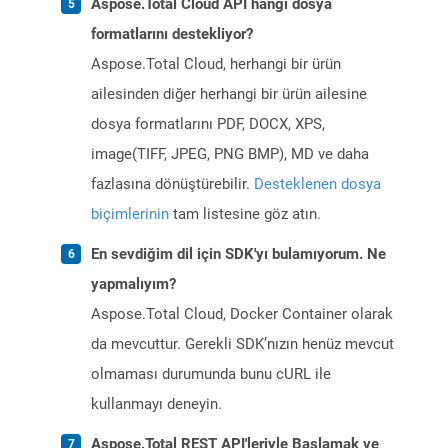
Aspose.Total Cloud API hangi dosya
formatlarını destekliyor?
Aspose.Total Cloud, herhangi bir ürün
ailesinden diğer herhangi bir ürün ailesine
dosya formatlarını PDF, DOCX, XPS,
image(TIFF, JPEG, PNG BMP), MD ve daha
fazlasına dönüştürebilir.
Desteklenen dosya
biçimlerinin
tam listesine göz atın.
En sevdiğim dil için SDK'yı bulamıyorum. Ne
yapmalıyım?
Aspose.Total Cloud, Docker Container olarak
da mevcuttur. Gerekli SDK’nızın henüz mevcut
olmaması durumunda bunu cURL ile
kullanmayı deneyin.
Aspose.Total REST API'leriyle Başlamak ve