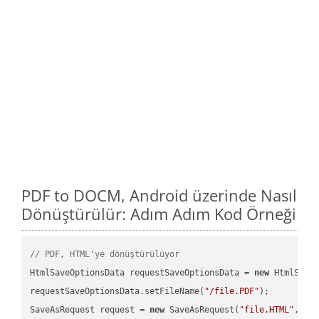
PDF to DOCM, Android üzerinde Nasıl
Dönüştürülür: Adım Adım Kod Örneği
// PDF, HTML'ye dönüştürülüyor
HtmlSaveOptionsData requestSaveOptionsData = 
new
 HtmlSaveO
requestSaveOptionsData.setFileName(
"/file.PDF"
);

SaveAsRequest request = 
new
 SaveAsRequest(
"file.HTML"
,req