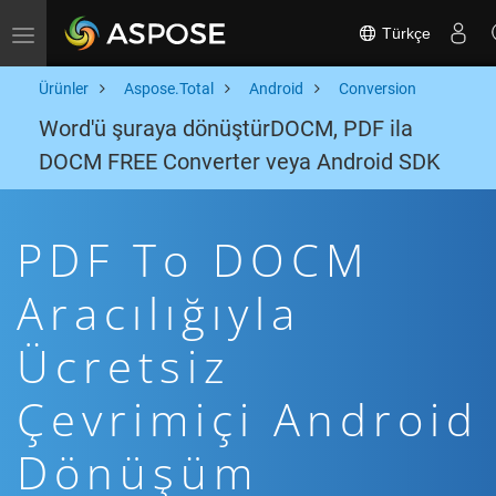
Türkçe
Toggle navigation
Ürünler
Aspose.Total
Android
Conversion
Word'ü şuraya dönüştürDOCM, PDF ila
DOCM FREE Converter veya Android SDK
PDF To DOCM
Aracılığıyla
Ücretsiz
Çevrimiçi Android
Dönüşüm