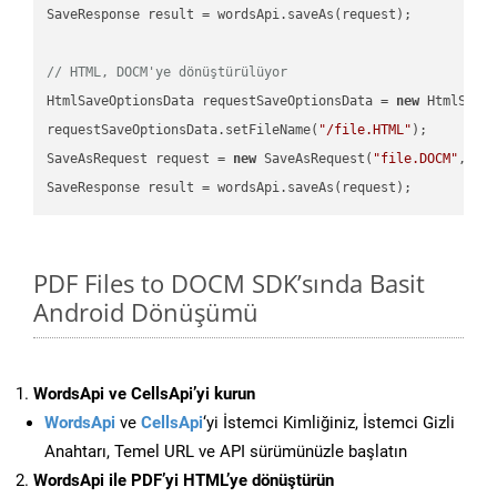
SaveResponse result = wordsApi.saveAs(request);

// HTML, DOCM'ye dönüştürülüyor
HtmlSaveOptionsData requestSaveOptionsData = 
new
 HtmlSaveO
requestSaveOptionsData.setFileName(
"/file.HTML"
);

SaveAsRequest request = 
new
 SaveAsRequest(
"file.DOCM"
,req
PDF Files to DOCM SDK’sında Basit
Android Dönüşümü
WordsApi ve CellsApi’yi kurun
WordsApi
ve
CellsApi
‘yi İstemci Kimliğiniz, İstemci Gizli
Anahtarı, Temel URL ve API sürümünüzle başlatın
WordsApi ile PDF’yi HTML’ye dönüştürün