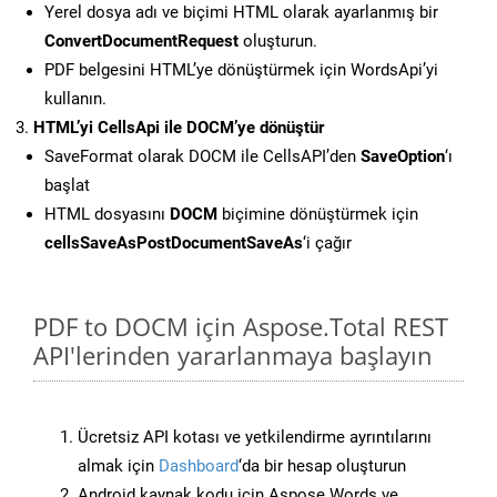
Yerel dosya adı ve biçimi HTML olarak ayarlanmış bir
ConvertDocumentRequest
oluşturun.
PDF belgesini HTML’ye dönüştürmek için WordsApi’yi
kullanın.
HTML’yi CellsApi ile DOCM’ye dönüştür
SaveFormat olarak DOCM ile CellsAPI’den
SaveOption
‘ı
başlat
HTML dosyasını
DOCM
biçimine dönüştürmek için
cellsSaveAsPostDocumentSaveAs
‘i çağır
PDF to DOCM için Aspose.Total REST
API'lerinden yararlanmaya başlayın
Ücretsiz API kotası ve yetkilendirme ayrıntılarını
almak için
Dashboard
‘da bir hesap oluşturun
Android kaynak kodu için Aspose.Words ve