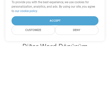
To provide you with the best experience, we use cookies for
personalization, analytics, and ads. By using our site, you agree
to
our cookie policy
.
ACCEPT
CUSTOMIZE
DENY
Diğer Word Dönüşüm
Seçenekleri
PDF'yi DOC'ye dönüştür
DOC:
Microsoft Word Binary Format
PDF'yi DOT'ye dönüştür
DOT:
Microsoft Word Template Files
PDF'yi DOCX'ye dönüştür