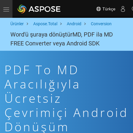
Türkçe
Toggle navigation
Ürünler
Aspose.Total
Android
Conversion
Word'ü şuraya dönüştürMD, PDF ila MD
FREE Converter veya Android SDK
PDF To MD
Aracılığıyla
Ücretsiz
Çevrimiçi Android
Dönüşüm