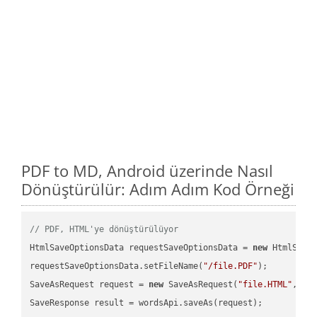
PDF to MD, Android üzerinde Nasıl
Dönüştürülür: Adım Adım Kod Örneği
// PDF, HTML'ye dönüştürülüyor
HtmlSaveOptionsData requestSaveOptionsData = 
new
 HtmlSaveO
requestSaveOptionsData.setFileName(
"/file.PDF"
);

SaveAsRequest request = 
new
 SaveAsRequest(
"file.HTML"
,req
SaveResponse result = wordsApi.saveAs(request);
