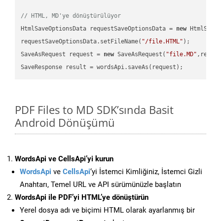
// HTML, MD'ye dönüştürülüyor
HtmlSaveOptionsData requestSaveOptionsData = 
new
 HtmlSaveO
requestSaveOptionsData.setFileName(
"/file.HTML"
);

SaveAsRequest request = 
new
 SaveAsRequest(
"file.MD"
,reque
PDF Files to MD SDK’sında Basit
Android Dönüşümü
WordsApi ve CellsApi’yi kurun
WordsApi
ve
CellsApi
‘yi İstemci Kimliğiniz, İstemci Gizli
Anahtarı, Temel URL ve API sürümünüzle başlatın
WordsApi ile PDF’yi HTML’ye dönüştürün
Yerel dosya adı ve biçimi HTML olarak ayarlanmış bir