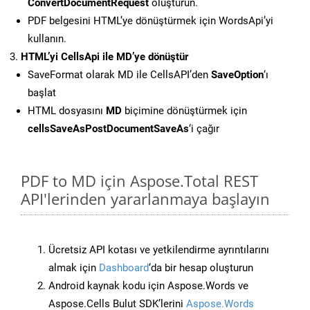
ConvertDocumentRequest
oluşturun.
PDF belgesini HTML’ye dönüştürmek için WordsApi’yi
kullanın.
HTML’yi CellsApi ile MD’ye dönüştür
SaveFormat olarak MD ile CellsAPI’den
SaveOption
‘ı
başlat
HTML dosyasını
MD
biçimine dönüştürmek için
cellsSaveAsPostDocumentSaveAs
‘i çağır
PDF to MD için Aspose.Total REST
API'lerinden yararlanmaya başlayın
Ücretsiz API kotası ve yetkilendirme ayrıntılarını
almak için
Dashboard
‘da bir hesap oluşturun
Android kaynak kodu için Aspose.Words ve
Aspose.Cells Bulut SDK’lerini
Aspose.Words