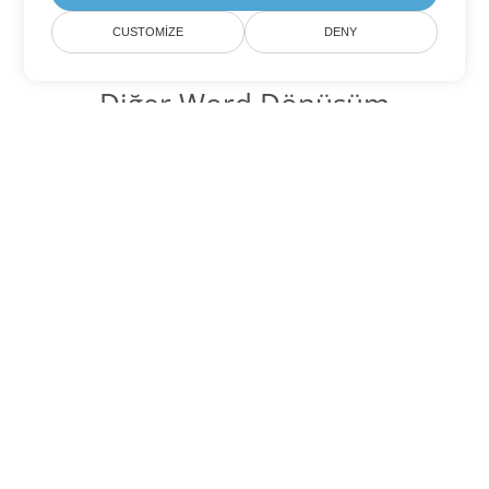
CUSTOMIZE
DENY
Diğer Word Dönüşüm
Seçenekleri
PDF'yi DOC'ye dönüştür
DOC:
Microsoft Word Binary Format
PDF'yi DOT'ye dönüştür
DOT:
Microsoft Word Template Files
PDF'yi DOCX'ye dönüştür
DOCX:
Office 2007+ Word Document
PDF'yi DOCM'ye dönüştür
DOCM:
Microsoft Word 2007 Marco File