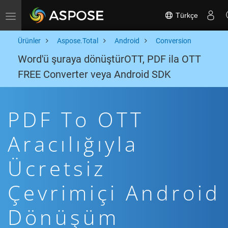
Türkçe
Toggle navigation
Ürünler
Aspose.Total
Android
Conversion
Word'ü şuraya dönüştürOTT, PDF ila OTT
FREE Converter veya Android SDK
PDF To OTT
Aracılığıyla
Ücretsiz
Çevrimiçi Android
Dönüşüm