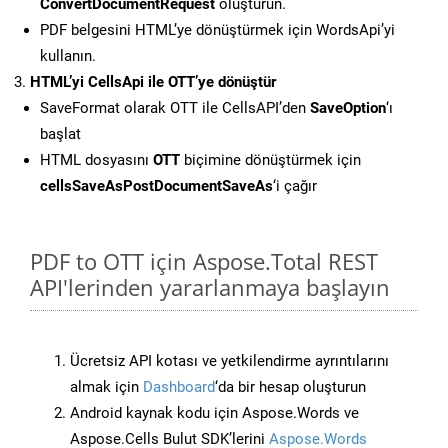
ConvertDocumentRequest
oluşturun.
PDF belgesini HTML’ye dönüştürmek için WordsApi’yi
kullanın.
HTML’yi CellsApi ile OTT’ye dönüştür
SaveFormat olarak OTT ile CellsAPI’den
SaveOption
‘ı
başlat
HTML dosyasını
OTT
biçimine dönüştürmek için
cellsSaveAsPostDocumentSaveAs
‘i çağır
PDF to OTT için Aspose.Total REST
API'lerinden yararlanmaya başlayın
Ücretsiz API kotası ve yetkilendirme ayrıntılarını
almak için
Dashboard
‘da bir hesap oluşturun
Android kaynak kodu için Aspose.Words ve
Aspose.Cells Bulut SDK’lerini
Aspose.Words