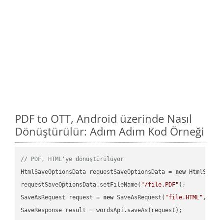
PDF to OTT, Android üzerinde Nasıl
Dönüştürülür: Adım Adım Kod Örneği
// PDF, HTML'ye dönüştürülüyor
HtmlSaveOptionsData requestSaveOptionsData = 
new
 HtmlSaveO
requestSaveOptionsData.setFileName(
"/file.PDF"
);

SaveAsRequest request = 
new
 SaveAsRequest(
"file.HTML"
,req
SaveResponse result = wordsApi.saveAs(request);
