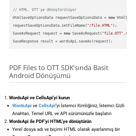
// HTML, OTT'ye dönüştürülüyor
HtmlSaveOptionsData requestSaveOptionsData = 
new
 HtmlSaveO
requestSaveOptionsData.setFileName(
"/file.HTML"
);

SaveAsRequest request = 
new
 SaveAsRequest(
"file.OTT"
,requ
PDF Files to OTT SDK’sında Basit
Android Dönüşümü
WordsApi ve CellsApi’yi kurun
WordsApi
ve
CellsApi
‘yi İstemci Kimliğiniz, İstemci Gizli
Anahtarı, Temel URL ve API sürümünüzle başlatın
WordsApi ile PDF’yi HTML’ye dönüştürün
Yerel dosya adı ve biçimi HTML olarak ayarlanmış bir