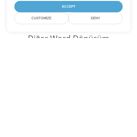
ACCEPT
CUSTOMIZE
DENY
Diğer Word Dönüşüm
Seçenekleri
PDF'yi DOC'ye dönüştür
DOC:
Microsoft Word Binary Format
PDF'yi DOT'ye dönüştür
DOT:
Microsoft Word Template Files
PDF'yi DOCX'ye dönüştür
DOCX:
Office 2007+ Word Document
PDF'yi DOCM'ye dönüştür