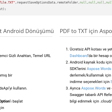
file.TXT"
,requestSaveOptionsData,remoteFolder,
null
,
null
,
null
,
nul
sit Android Dönüşümü
PDF to TXT için Aspo
Ücretsiz API kotası ve yet
stemci Gizli Anahtarı, Temel URL
Dashboard
‘da bir hesap 
Android kaynak kodu içi
SDK’lerini
Aspose.Words 
nmış bir
derlemek/kullanmak için
indirme seçenekleri için
Api’yi kullanın.
Ayrıca
Aspose.Words
ve 
Swagger tabanlı API Refe
Option
‘ı başlat
bilgi edinmek için .cloud
çin