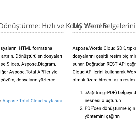
Dönüştürme: Hızlı ve Kolay Yöntem
MS Word Belgelerin
osyalarını HTML formatına
Aspose.Words Cloud SDK, tıpkı 
artırın. Dönüştürülen dosyaları
dosyalarını çeşitli resim biçim
se.Slides, Aspose.Diagram,
sunar. Doğrudan REST API çağrı
er Aspose.Total API’leriyle
Cloud API’lerini kullanarak Wor
ü çözüm, dosyaların yüzlerce
olmak üzere birden fazla resim 
%!a(string=PDF) belgeyi 
nesnesi oluşturun
in
Aspose.Total Cloud sayfasını
PDF’den dönüştürme için 
yöntemini çağırın