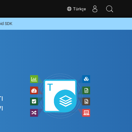
Türkçe
oid SDK
ı
ı