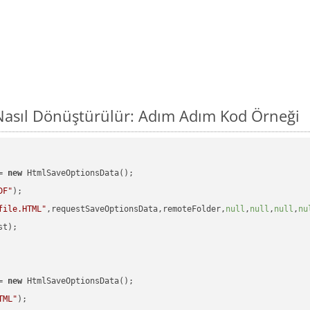
Nasıl Dönüştürülür: Adım Adım Kod Örneği
= 
new
 HtmlSaveOptionsData();

DF"
);

file.HTML"
,requestSaveOptionsData,remoteFolder,
null
,
null
,
null
,
nu
t);

= 
new
 HtmlSaveOptionsData();

TML"
);
