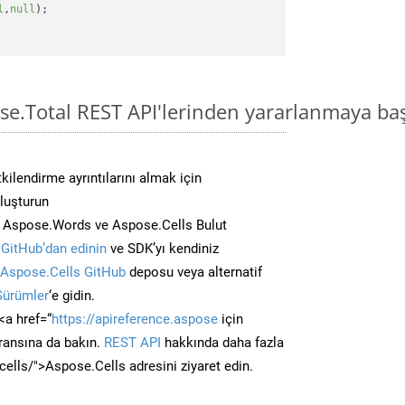
l
,
null
);

se.Total REST API'lerinden yararlanmaya ba
kilendirme ayrıntılarını almak için
oluşturun
n Aspose.Words ve Aspose.Cells Bulut
GitHub’dan edinin
ve SDK’yı kendiniz
Aspose.Cells GitHub
deposu veya alternatif
Sürümler
‘e gidin.
<a href=“
https://apireference.aspose
için
ransına da bakın.
REST API
hakkında daha fazla
/cells/">Aspose.Cells adresini ziyaret edin.