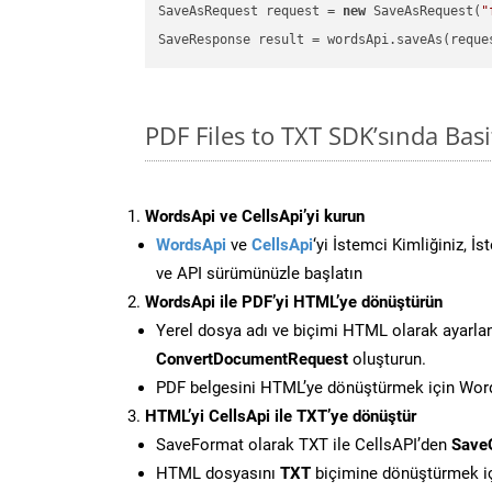
SaveAsRequest request = 
new
 SaveAsRequest(
"
PDF Files to TXT SDK’sında Ba
WordsApi ve CellsApi’yi kurun
WordsApi
ve
CellsApi
‘yi İstemci Kimliğiniz, İ
ve API sürümünüzle başlatın
WordsApi ile PDF’yi HTML’ye dönüştürün
Yerel dosya adı ve biçimi HTML olarak ayarla
ConvertDocumentRequest
oluşturun.
PDF belgesini HTML’ye dönüştürmek için Words
HTML’yi CellsApi ile TXT’ye dönüştür
SaveFormat olarak TXT ile CellsAPI’den
Save
HTML dosyasını
TXT
biçimine dönüştürmek i