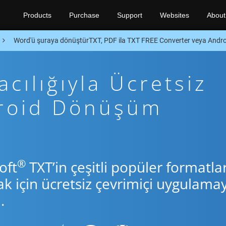
Products
Purchase
Support
Websites
About
Word'ü şuraya dönüştürTXT, PDF ila TXT FREE Converter veya Andr
cılığıyla Ücretsiz
droid Dönüşüm
®
oft
TXT’in çeşitli popüler formatlar
için ücretsiz çevrimiçi uygulamay
.