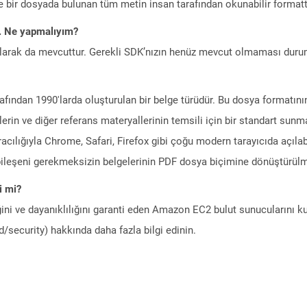
yle bir dosyada bulunan tüm metin insan tarafından okunabilir formatta
m. Ne yapmalıyım?
larak da mevcuttur. Gerekli SDK’nızın henüz mevcut olmaması duru
rafından 1990'larda oluşturulan bir belge türüdür. Bu dosya formatın
erin ve diğer referans materyallerinin temsili için bir standart sun
racılığıyla Chrome, Safari, Firefox gibi çoğu modern tarayıcıda açılab
m bileşeni gerekmeksizin belgelerinin PDF dosya biçimine dönüştürülm
i mi?
ini ve dayanıklılığını garanti eden Amazon EC2 bulut sunucularını ku
/security) hakkında daha fazla bilgi edinin.