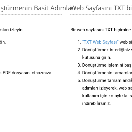
ştürmenin Basit Adımları
Web Sayfasını TXT 
ları izleyin:
Bir web sayfasını TXT biçimine 
din.
“TXT Web Sayfası”
web sit
Dönüştürmek istediğiniz w
kutusuna girin.
Dönüştürme işlemini başl
 PDF dosyasını cihazınıza
Dönüştürmenin tamamlan
Dönüştürme tamamlandıkta
adımları izleyerek, web sa
kullanım için kolaylıkla i
indirebilirsiniz.