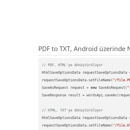
PDF to TXT, Android üzerinde 
// PDF, HTML'ye dönüştürülüyor
HtmlSaveOptionsData requestSaveOptionsData 
requestSaveOptionsData.setFileName(
"/file.P
SaveAsRequest request = 
new
 SaveAsRequest(
"
SaveResponse result = wordsApi.saveAs(reques
// HTML, TXT'ye dönüştürülüyor
HtmlSaveOptionsData requestSaveOptionsData 
requestSaveOptionsData.setFileName(
"/file.H