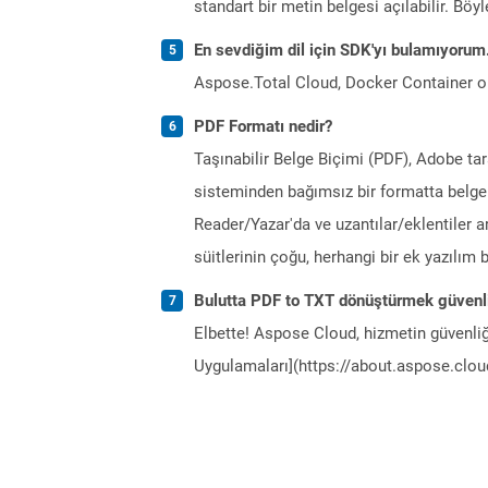
standart bir metin belgesi açılabilir. Bö
En sevdiğim dil için SDK'yı bulamıyoru
Aspose.Total Cloud, Docker Container o
PDF Formatı nedir?
Taşınabilir Belge Biçimi (PDF), Adobe ta
sisteminden bağımsız bir formatta belgel
Reader/Yazar'da ve uzantılar/eklentiler a
süitlerinin çoğu, herhangi bir ek yazılı
Bulutta PDF to TXT dönüştürmek güvenl
Elbette! Aspose Cloud, hizmetin güvenliğ
Uygulamaları](https://about.aspose.cloud