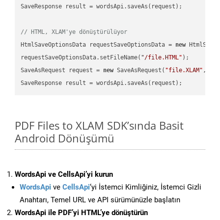
SaveResponse result = wordsApi.saveAs(request);

// HTML, XLAM'ye dönüştürülüyor
HtmlSaveOptionsData requestSaveOptionsData = 
new
 HtmlSaveO
requestSaveOptionsData.setFileName(
"/file.HTML"
);

SaveAsRequest request = 
new
 SaveAsRequest(
"file.XLAM"
,req
PDF Files to XLAM SDK’sında Basit
Android Dönüşümü
WordsApi ve CellsApi’yi kurun
WordsApi
ve
CellsApi
‘yi İstemci Kimliğiniz, İstemci Gizli
Anahtarı, Temel URL ve API sürümünüzle başlatın
WordsApi ile PDF’yi HTML’ye dönüştürün