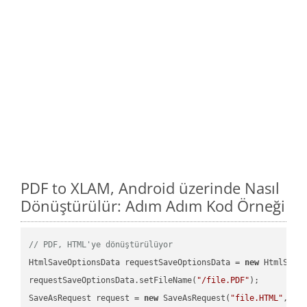
PDF to XLAM, Android üzerinde Nasıl
Dönüştürülür: Adım Adım Kod Örneği
// PDF, HTML'ye dönüştürülüyor
HtmlSaveOptionsData requestSaveOptionsData = 
new
 HtmlSaveO
requestSaveOptionsData.setFileName(
"/file.PDF"
);

SaveAsRequest request = 
new
 SaveAsRequest(
"file.HTML"
,req