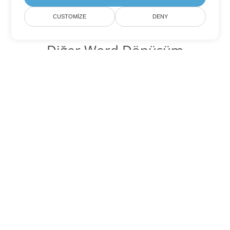
CUSTOMIZE
DENY
Diğer Word Dönüşüm
Seçenekleri
PDF'yi DOC'ye dönüştür
DOC:
Microsoft Word Binary Format
PDF'yi DOT'ye dönüştür
DOT:
Microsoft Word Template Files
PDF'yi DOCX'ye dönüştür
DOCX:
Office 2007+ Word Document
PDF'yi DOCM'ye dönüştür