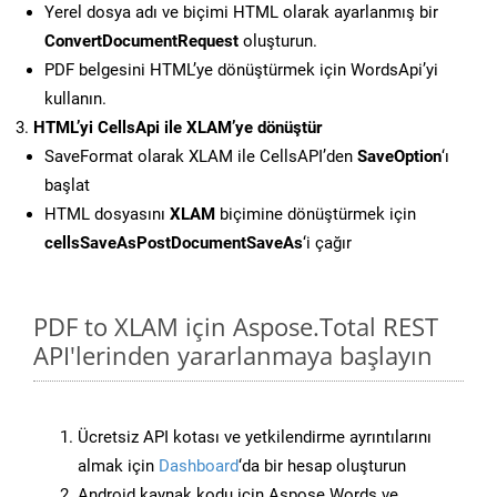
Yerel dosya adı ve biçimi HTML olarak ayarlanmış bir
ConvertDocumentRequest
oluşturun.
PDF belgesini HTML’ye dönüştürmek için WordsApi’yi
kullanın.
HTML’yi CellsApi ile XLAM’ye dönüştür
SaveFormat olarak XLAM ile CellsAPI’den
SaveOption
‘ı
başlat
HTML dosyasını
XLAM
biçimine dönüştürmek için
cellsSaveAsPostDocumentSaveAs
‘i çağır
PDF to XLAM için Aspose.Total REST
API'lerinden yararlanmaya başlayın
Ücretsiz API kotası ve yetkilendirme ayrıntılarını
almak için
Dashboard
‘da bir hesap oluşturun
Android kaynak kodu için Aspose.Words ve