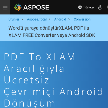
Türkçe
Toggle navigation
Ürünler
Aspose.Total
Android
Conversion
Word'ü şuraya dönüştürXLAM, PDF ila
XLAM FREE Converter veya Android SDK
PDF To XLAM
Aracılığıyla
Ücretsiz
Çevrimiçi Android
Dönüşüm