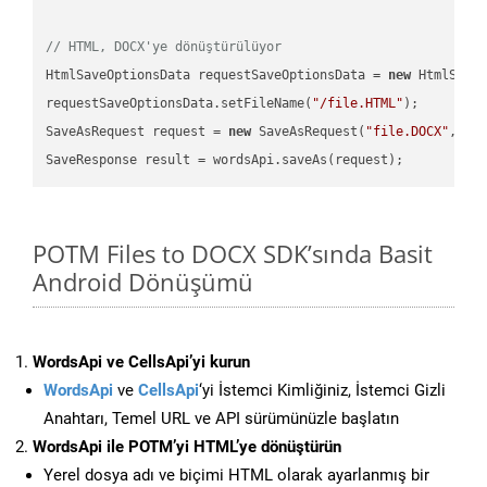
// HTML, DOCX'ye dönüştürülüyor
HtmlSaveOptionsData requestSaveOptionsData = 
new
 HtmlSaveO
requestSaveOptionsData.setFileName(
"/file.HTML"
);

SaveAsRequest request = 
new
 SaveAsRequest(
"file.DOCX"
,req
POTM Files to DOCX SDK’sında Basit
Android Dönüşümü
WordsApi ve CellsApi’yi kurun
WordsApi
ve
CellsApi
‘yi İstemci Kimliğiniz, İstemci Gizli
Anahtarı, Temel URL ve API sürümünüzle başlatın
WordsApi ile POTM’yi HTML’ye dönüştürün
Yerel dosya adı ve biçimi HTML olarak ayarlanmış bir