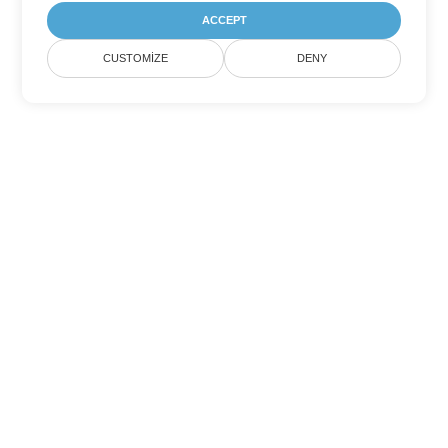
ACCEPT
CUSTOMIZE
DENY
Diğer PowerPoint Dönüşüm
Seçenekleri
POTM'yi DOC'ye dönüştür
DOC:
Microsoft Word Binary Format
POTM'yi DOT'ye dönüştür
DOT:
Microsoft Word Template Files
POTM'yi DOCX'ye dönüştür
DOCX:
Office 2007+ Word Document