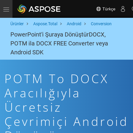
Türkçe
Toggle navigation
Ürünler
Aspose.Total
Android
Conversion
PowerPoint'i Şuraya DönüştürDOCX,
POTM ila DOCX FREE Converter veya
Android SDK
POTM To DOCX
Aracılığıyla
Ücretsiz
Çevrimiçi Android