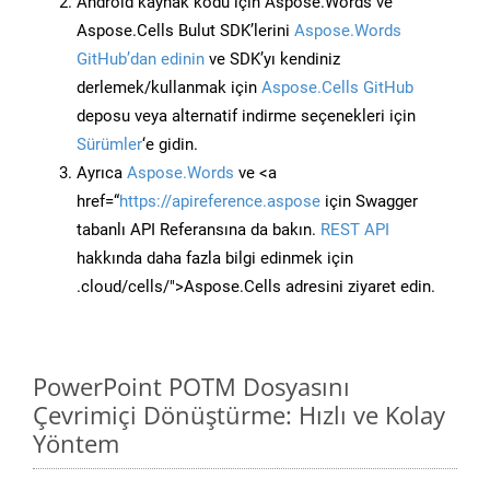
Android kaynak kodu için Aspose.Words ve
Aspose.Cells Bulut SDK’lerini
Aspose.Words
GitHub’dan edinin
ve SDK’yı kendiniz
derlemek/kullanmak için
Aspose.Cells GitHub
deposu veya alternatif indirme seçenekleri için
Sürümler
‘e gidin.
Ayrıca
Aspose.Words
ve <a
href=“
https://apireference.aspose
için Swagger
tabanlı API Referansına da bakın.
REST API
hakkında daha fazla bilgi edinmek için
.cloud/cells/">Aspose.Cells adresini ziyaret edin.
PowerPoint POTM Dosyasını
Çevrimiçi Dönüştürme: Hızlı ve Kolay
Yöntem