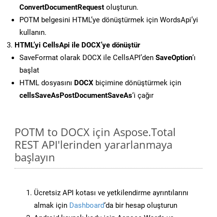
ConvertDocumentRequest
oluşturun.
POTM belgesini HTML’ye dönüştürmek için WordsApi’yi
kullanın.
HTML’yi CellsApi ile DOCX’ye dönüştür
SaveFormat olarak DOCX ile CellsAPI’den
SaveOption
‘ı
başlat
HTML dosyasını
DOCX
biçimine dönüştürmek için
cellsSaveAsPostDocumentSaveAs
‘i çağır
POTM to DOCX için Aspose.Total
REST API'lerinden yararlanmaya
başlayın
Ücretsiz API kotası ve yetkilendirme ayrıntılarını
almak için
Dashboard
‘da bir hesap oluşturun