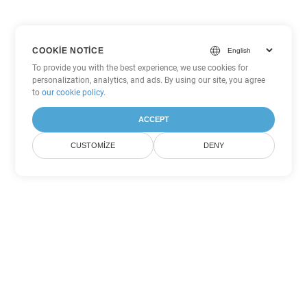
COOKIE NOTICE
To provide you with the best experience, we use cookies for
personalization, analytics, and ads. By using our site, you agree
to
our cookie policy
.
ACCEPT
CUSTOMIZE
DENY
Diğer PowerPoint Dönüşüm
Seçenekleri
POTM'yi DOC'ye dönüştür
DOC:
Microsoft Word Binary Format