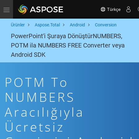
Türkçe
Toggle navigation
Ürünler
Aspose.Total
Android
Conversion
PowerPoint'i Şuraya DönüştürNUMBERS,
POTM ila NUMBERS FREE Converter veya
Android SDK
POTM To
NUMBERS
Aracılığıyla
Ücretsiz