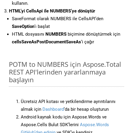
kullanın.
HTML’yi CellsApi ile NUMBERS’ye dönüştür
SaveFormat olarak NUMBERS ile CellsAPI’den
SaveOption
‘ı başlat
HTML dosyasını
NUMBERS
biçimine dönüştürmek için
cellsSaveAsPostDocumentSaveAs
‘i çağır
POTM to NUMBERS için Aspose.Total
REST API'lerinden yararlanmaya
başlayın
Ücretsiz API kotası ve yetkilendirme ayrıntılarını
almak için
Dashboard
‘da bir hesap oluşturun
Android kaynak kodu için Aspose.Words ve
Aspose.Cells Bulut SDK’lerini
Aspose.Words
GitHub’dan edinin
ve SDK’yı kendiniz