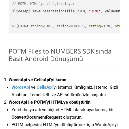
// POTM, HTML'ye dönüştürülüyor
slidesApi.savePresentation(file.POTM, 
"HTML"
, valueOutPath
%!(EXTRA 
string
=HTML, 
string
=NUMBERS, 
string
=HTML, 
string
POTM Files to NUMBERS SDK’sında
Basit Android Dönüşümü
WordsApi ve CellsApi’yi kurun
WordsApi
ve
CellsApi
‘yi İstemci Kimliğiniz, İstemci Gizli
Anahtarı, Temel URL ve API sürümünüzle başlatın
WordsApi ile POTM’yi HTML’ye dönüştürün
Yerel dosya adı ve biçimi HTML olarak ayarlanmış bir
ConvertDocumentRequest
oluşturun.
POTM belgesini HTML’ye dönüştürmek için WordsApi’yi