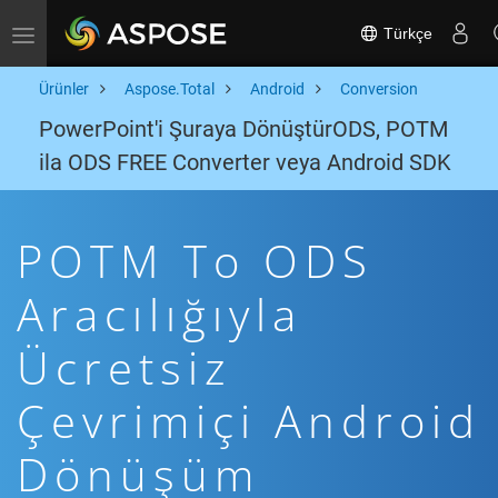
Türkçe
Toggle navigation
Ürünler
Aspose.Total
Android
Conversion
PowerPoint'i Şuraya DönüştürODS, POTM
ila ODS FREE Converter veya Android SDK
POTM To ODS
Aracılığıyla
Ücretsiz
Çevrimiçi Android
Dönüşüm