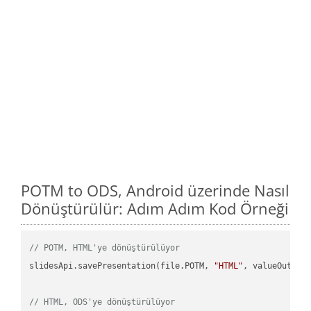
POTM to ODS, Android üzerinde Nasıl
Dönüştürülür: Adım Adım Kod Örneği
// POTM, HTML'ye dönüştürülüyor
slidesApi.savePresentation(file.POTM, 
"HTML"
, valueOutPath
// HTML, ODS'ye dönüştürülüyor