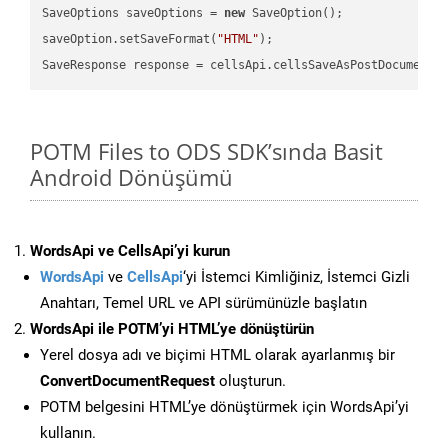
SaveOptions saveOptions = 
new
 SaveOption();

saveOption.setSaveFormat(
"HTML"
);

SaveResponse response = cellsApi.cellsSaveAsPostDocumentS
POTM Files to ODS SDK’sında Basit
Android Dönüşümü
WordsApi ve CellsApi’yi kurun
WordsApi
ve
CellsApi
‘yi İstemci Kimliğiniz, İstemci Gizli
Anahtarı, Temel URL ve API sürümünüzle başlatın
WordsApi ile POTM’yi HTML’ye dönüştürün
Yerel dosya adı ve biçimi HTML olarak ayarlanmış bir
ConvertDocumentRequest
oluşturun.
POTM belgesini HTML’ye dönüştürmek için WordsApi’yi
kullanın.