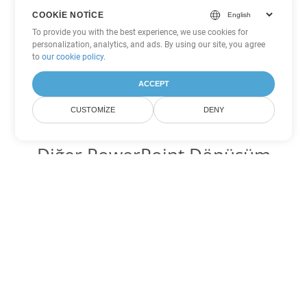
COOKIE NOTICE
To provide you with the best experience, we use cookies for
personalization, analytics, and ads. By using our site, you agree
to
our cookie policy
.
ACCEPT
CUSTOMIZE
DENY
Diğer PowerPoint Dönüşüm
Seçenekleri
POTM'yi DOC'ye dönüştür
DOC:
Microsoft Word Binary Format
POTM'yi DOT'ye dönüştür
DOT:
Microsoft Word Template Files