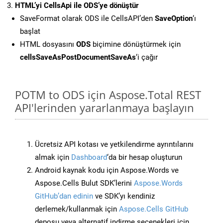
HTML’yi CellsApi ile ODS’ye dönüştür
SaveFormat olarak ODS ile CellsAPI’den
SaveOption
‘ı
başlat
HTML dosyasını
ODS
biçimine dönüştürmek için
cellsSaveAsPostDocumentSaveAs
‘i çağır
POTM to ODS için Aspose.Total REST
API'lerinden yararlanmaya başlayın
Ücretsiz API kotası ve yetkilendirme ayrıntılarını
almak için
Dashboard
‘da bir hesap oluşturun
Android kaynak kodu için Aspose.Words ve
Aspose.Cells Bulut SDK’lerini
Aspose.Words
GitHub’dan edinin
ve SDK’yı kendiniz
derlemek/kullanmak için
Aspose.Cells GitHub
deposu veya alternatif indirme seçenekleri için