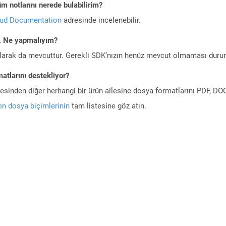
m notlarını nerede bulabilirim?
oud Documentation
adresinde incelenebilir.
m. Ne yapmalıyım?
larak da mevcuttur. Gerekli SDK’nızın henüz mevcut olmaması duru
atlarını destekliyor?
ilesinden diğer herhangi bir ürün ailesine dosya formatlarını PDF, 
n dosya biçimlerinin
tam listesine göz atın.