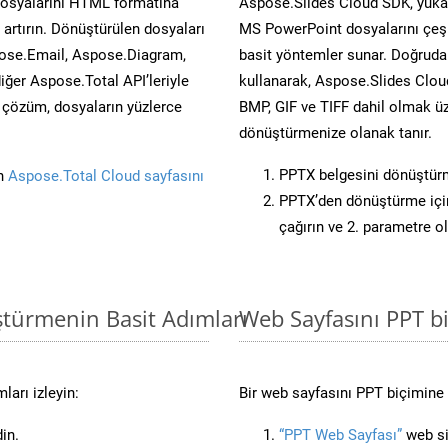
dosyalarını HTML formatına
Aspose.Slides Cloud SDK, yukar
artırın. Dönüştürülen dosyaları
MS PowerPoint dosyalarını çeşit
ose.Email, Aspose.Diagram,
basit yöntemler sunar. Doğrudan
er Aspose.Total API’leriyle
kullanarak, Aspose.Slides Cloud
ü çözüm, dosyaların yüzlerce
BMP, GIF ve TIFF dahil olmak üz
dönüştürmenize olanak tanır.
PPTX belgesini dönüştür
in
Aspose.Total Cloud sayfasını
PPTX’den dönüştürme için
çağırın ve 2. parametre o
ştürmenin Basit Adımları
Web Sayfasını PPT 
arı izleyin:
Bir web sayfasını PPT biçimine 
in.
“PPT Web Sayfası”
web sit