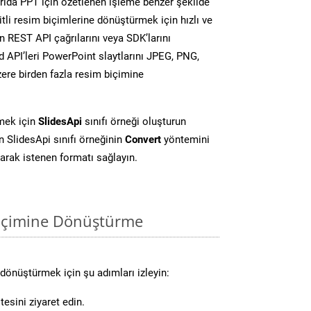
ıda PPT için özetlenen işleme benzer şekilde
li resim biçimlerine dönüştürmek için hızlı ve
 REST API çağrılarını veya SDK’larını
 API’leri PowerPoint slaytlarını JPEG, PNG,
ere birden fazla resim biçimine
mek için
SlidesApi
sınıfı örneği oluşturun
 SlidesApi sınıfı örneğinin
Convert
yöntemini
larak istenen formatı sağlayın.
biçimine Dönüştürme
dönüştürmek için şu adımları izleyin:
esini ziyaret edin.