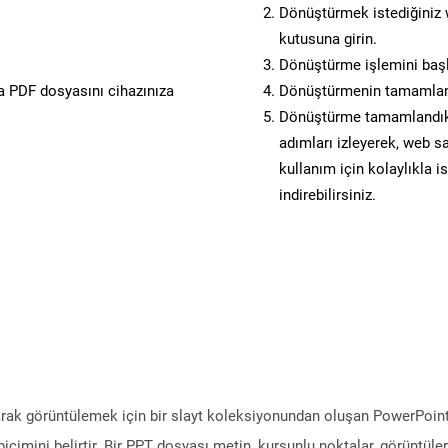
Dönüştürmek istediğiniz w
kutusuna girin.
Dönüştürme işlemini başl
 PDF dosyasını cihazınıza
Dönüştürmenin tamamlan
Dönüştürme tamamlandıkta
adımları izleyerek, web sa
kullanım için kolaylıkla i
indirebilirsiniz.
olarak görüntülemek için bir slayt koleksiyonundan oluşan PowerPoi
 biçimini belirtir. Bir PPT dosyası metin, kurşunlu noktalar, görüntül