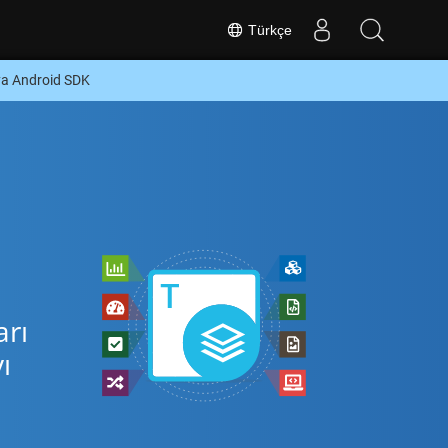
Türkçe
ya Android SDK
arı
ı