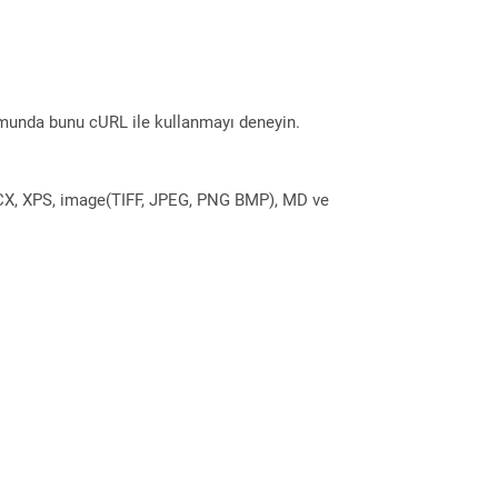
munda bunu cURL ile kullanmayı deneyin.
DOCX, XPS, image(TIFF, JPEG, PNG BMP), MD ve