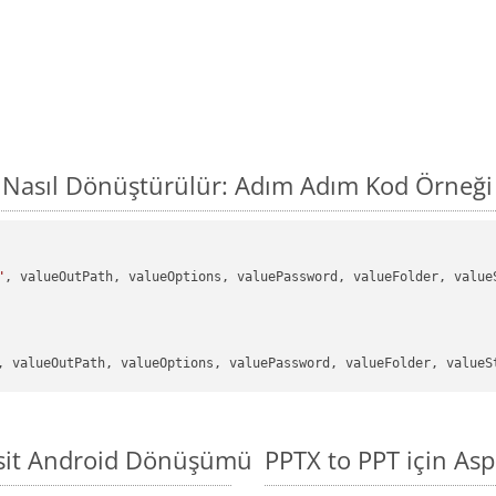
 Nasıl Dönüştürülür: Adım Adım Kod Örneği
"
, valueOutPath, valueOptions, valuePassword, valueFolder, valueS
asit Android Dönüşümü
PPTX to PPT için As