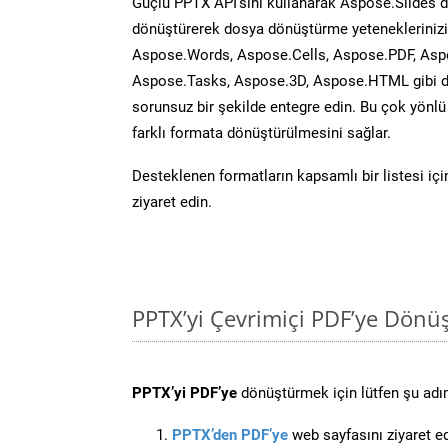
Güçlü PPTX API’sini kullanarak Aspose.Slides 
dönüştürerek dosya dönüştürme yeteneklerinizi 
Aspose.Words, Aspose.Cells, Aspose.PDF, Asp
Aspose.Tasks, Aspose.3D, Aspose.HTML gibi diğ
sorunsuz bir şekilde entegre edin. Bu çok yönl
farklı formata dönüştürülmesini sağlar.
Desteklenen formatların kapsamlı bir listesi iç
ziyaret edin.
PPTX’yi Çevrimiçi PDF’ye Dönü
PPTX’yi PDF’ye
dönüştürmek için lütfen şu adıml
PPTX’den PDF’ye
web sayfasını ziyaret ed