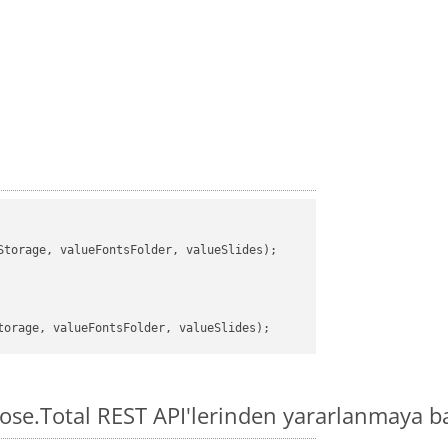
torage, valueFontsFolder, valueSlides);

pose.Total REST API'lerinden yararlanmaya b