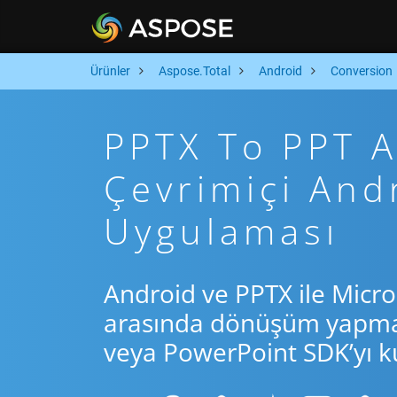
Ürünler
Aspose.Total
Android
Conversion
PPTX To PPT Ar
Çevrimiçi An
Uygulaması
Android ve PPTX ile Micro
arasında dönüşüm yapmak 
veya PowerPoint SDK’yı ku