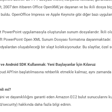
soft, 2007'den itibaren Office OpenXML'ye dayanan ve bu ikili dosya b
buldu. OpenOffice Impress ve Apple Keynote gibi diğer bazı uygulam
ft PowerPoint uygulamasıyla oluşturulan sunum dosyalarıdır. İkili 
t PowerPoint Open XML Sunum Dosyası formatına dayanmaktadır. Su
yalardan oluşabileceği bir slayt koleksiyonudur. Bu slaytlar, özel s
 ve Android SDK Kullanmak: Yeni Başlayanlar İçin Kılavuz
ud API’nin başlatılmasına rehberlik etmekle kalmaz, aynı zamanda g
li mi?
ini ve dayanıklılığını garanti eden Amazon EC2 bulut sunucularını ku
/security) hakkında daha fazla bilgi edinin.