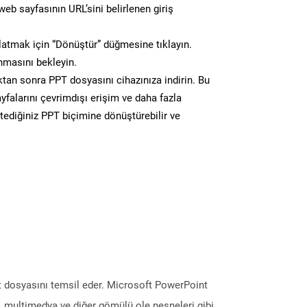
eb sayfasının URL’sini belirlenen giriş
atmak için “Dönüştür” düğmesine tıklayın.
masını bekleyin.
n sonra PPT dosyasını cihazınıza indirin. Bu
yfalarını çevrimdışı erişim ve daha fazla
stediğiniz PPT biçimine dönüştürebilir ve
nt dosyasını temsil eder. Microsoft PowerPoint
er, multimedya ve diğer gömülü ole nesneleri gibi