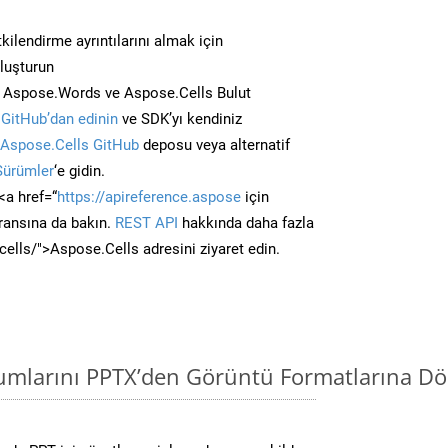
kilendirme ayrıntılarını almak için
oluşturun
n Aspose.Words ve Aspose.Cells Bulut
GitHub’dan edinin
ve SDK’yı kendiniz
Aspose.Cells GitHub
deposu veya alternatif
Sürümler
‘e gidin.
<a href=“
https://apireference.aspose
için
ransına da bakın.
REST API
hakkında daha fazla
/cells/">Aspose.Cells adresini ziyaret edin.
mlarını PPTX’den Görüntü Formatlarına Dö