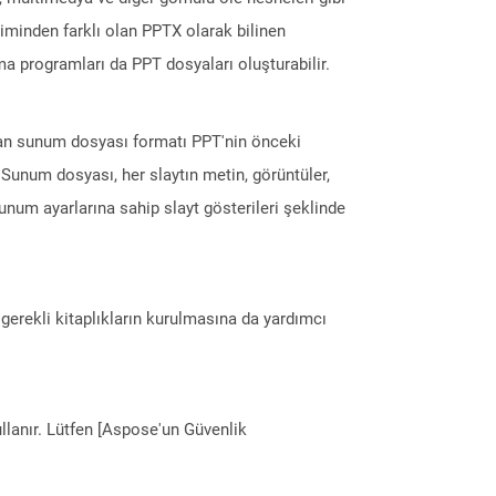
içiminden farklı olan PPTX olarak bilinen
a programları da PPT dosyaları oluşturabilir.
olan sunum dosyası formatı PPT'nin önceki
num dosyası, her slaytın metin, görüntüler,
unum ayarlarına sahip slayt gösterileri şeklinde
erekli kitaplıkların kurulmasına da yardımcı
llanır. Lütfen [Aspose'un Güvenlik