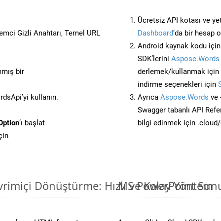
Ücretsiz API kotası ve yet
stemci Gizli Anahtarı, Temel URL
Dashboard
‘da bir hesap 
Android kaynak kodu içi
SDK’lerini
Aspose.Words 
nmış bir
derlemek/kullanmak için
indirme seçenekleri için
sApi’yi kullanın.
Ayrıca
Aspose.Words
ve 
Swagger tabanlı API Refe
Option
‘ı başlat
bilgi edinmek için .cloud
çin
rimiçi Dönüştürme: Hızlı ve Kolay Yöntem
MS PowerPoint Sunu