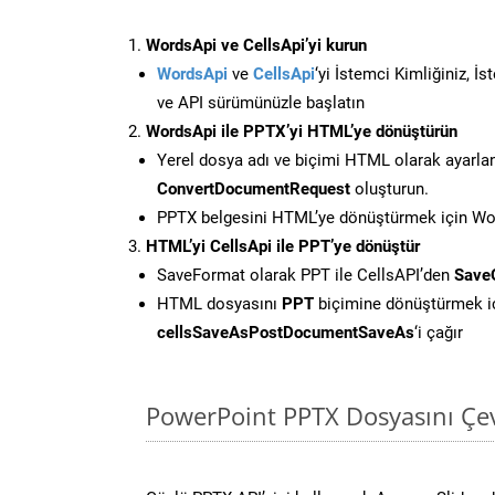
WordsApi ve CellsApi’yi kurun
WordsApi
ve
CellsApi
‘yi İstemci Kimliğiniz, İ
ve API sürümünüzle başlatın
WordsApi ile PPTX’yi HTML’ye dönüştürün
Yerel dosya adı ve biçimi HTML olarak ayarla
ConvertDocumentRequest
oluşturun.
PPTX belgesini HTML’ye dönüştürmek için Word
HTML’yi CellsApi ile PPT’ye dönüştür
SaveFormat olarak PPT ile CellsAPI’den
Save
HTML dosyasını
PPT
biçimine dönüştürmek i
cellsSaveAsPostDocumentSaveAs
‘i çağır
PowerPoint PPTX Dosyasını Çev