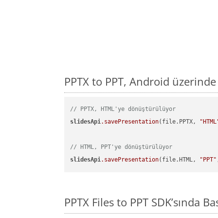
PPTX to PPT, Android üzerinde
// PPTX, HTML'ye dönüştürülüyor
slidesApi
.savePresentation
(file.PPTX, 
"HTML
// HTML, PPT'ye dönüştürülüyor
slidesApi
.savePresentation
(file.HTML, 
"PPT"
PPTX Files to PPT SDK’sında B