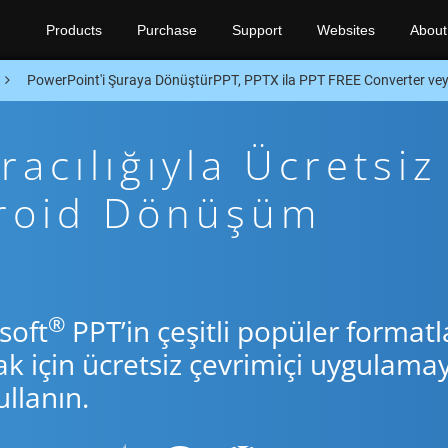
Products
Purchase
Support
Websites
About
PowerPoint'i Şuraya DönüştürPPT, PPTX ila PPT FREE Converter ve
acılığıyla Ücretsiz
droid Dönüşüm
®
soft
PPT’in çeşitli popüler formatl
için ücretsiz çevrimiçi uygulamay
llanın.