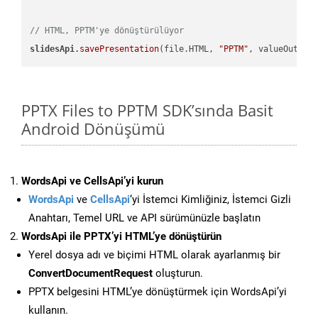
// HTML, PPTM'ye dönüştürülüyor
slidesApi
.savePresentation
(file.HTML, 
"PPTM"
PPTX Files to PPTM SDK’sında Basit
Android Dönüşümü
WordsApi ve CellsApi’yi kurun
WordsApi
ve
CellsApi
‘yi İstemci Kimliğiniz, İstemci Gizli
Anahtarı, Temel URL ve API sürümünüzle başlatın
WordsApi ile PPTX’yi HTML’ye dönüştürün
Yerel dosya adı ve biçimi HTML olarak ayarlanmış bir
ConvertDocumentRequest
oluşturun.
PPTX belgesini HTML’ye dönüştürmek için WordsApi’yi
kullanın.