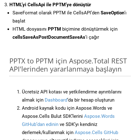
HTML’yi CellsApi ile PPTM’ye dönüştür
SaveFormat olarak PPTM ile CellsAPI’den
SaveOption
‘ı
başlat
HTML dosyasını
PPTM
biçimine dönüştürmek için
cellsSaveAsPostDocumentSaveAs
‘i çağır
PPTX to PPTM için Aspose.Total REST
API'lerinden yararlanmaya başlayın
Ücretsiz API kotası ve yetkilendirme ayrıntılarını
almak için
Dashboard
‘da bir hesap oluşturun
Android kaynak kodu için Aspose.Words ve
Aspose.Cells Bulut SDK’lerini
Aspose.Words
GitHub’dan edinin
ve SDK’yı kendiniz
derlemek/kullanmak için
Aspose.Cells GitHub