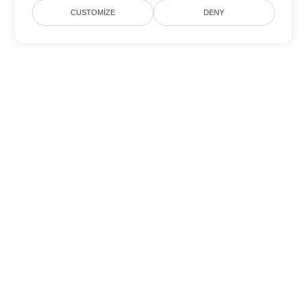
CUSTOMIZE
DENY
Diğer PowerPoint Dönüşüm
Seçenekleri
PPTX'yi DOC'ye dönüştür
DOC:
Microsoft Word Binary Format
PPTX'yi DOT'ye dönüştür
DOT:
Microsoft Word Template Files
PPTX'yi DOCX'ye dönüştür
DOCX:
Office 2007+ Word Document
PPTX'yi DOCM'ye dönüştür