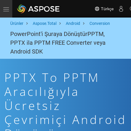
Türkçe
Toggle navigation
Ürünler
Aspose.Total
Android
Conversion
PowerPoint'i Şuraya DönüştürPPTM,
PPTX ila PPTM FREE Converter veya
Android SDK
PPTX To PPTM
Aracılığıyla
Ücretsiz
Çevrimiçi Android