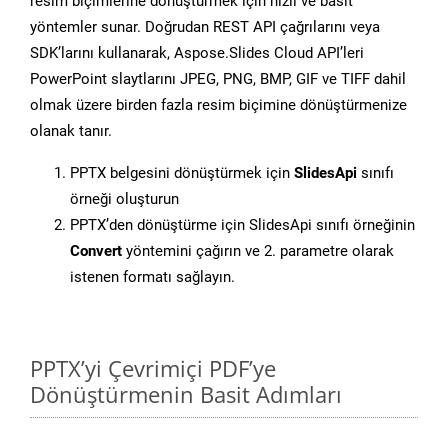
resim biçimlerine dönüştürmek için hızlı ve basit
yöntemler sunar. Doğrudan REST API çağrılarını veya
SDK’larını kullanarak, Aspose.Slides Cloud API’leri
PowerPoint slaytlarını JPEG, PNG, BMP, GIF ve TIFF dahil
olmak üzere birden fazla resim biçimine dönüştürmenize
olanak tanır.
PPTX belgesini dönüştürmek için
SlidesApi
sınıfı
örneği oluşturun
PPTX’den dönüştürme için SlidesApi sınıfı örneğinin
Convert
yöntemini çağırın ve 2. parametre olarak
istenen formatı sağlayın.
PPTX’yi Çevrimiçi PDF’ye
Dönüştürmenin Basit Adımları