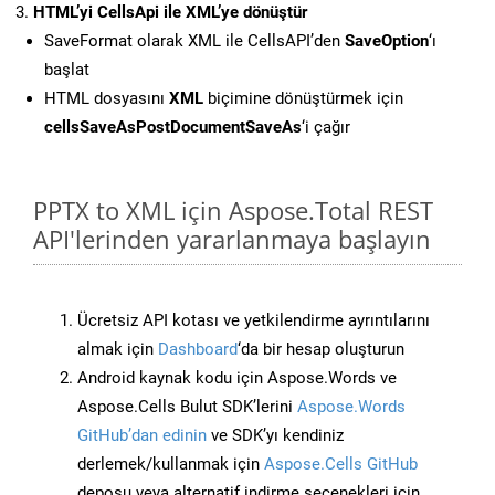
HTML’yi CellsApi ile XML’ye dönüştür
SaveFormat olarak XML ile CellsAPI’den
SaveOption
‘ı
başlat
HTML dosyasını
XML
biçimine dönüştürmek için
cellsSaveAsPostDocumentSaveAs
‘i çağır
PPTX to XML için Aspose.Total REST
API'lerinden yararlanmaya başlayın
Ücretsiz API kotası ve yetkilendirme ayrıntılarını
almak için
Dashboard
‘da bir hesap oluşturun
Android kaynak kodu için Aspose.Words ve
Aspose.Cells Bulut SDK’lerini
Aspose.Words
GitHub’dan edinin
ve SDK’yı kendiniz
derlemek/kullanmak için
Aspose.Cells GitHub
deposu veya alternatif indirme seçenekleri için