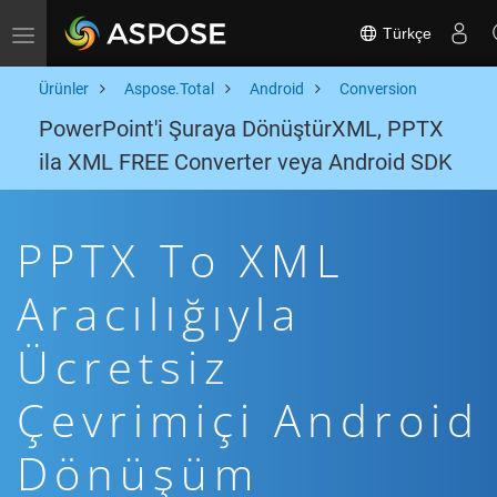
Türkçe
Toggle navigation
Ürünler
Aspose.Total
Android
Conversion
PowerPoint'i Şuraya DönüştürXML, PPTX
ila XML FREE Converter veya Android SDK
PPTX To XML
Aracılığıyla
Ücretsiz
Çevrimiçi Android
Dönüşüm