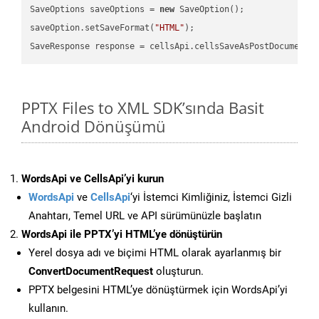
SaveOptions saveOptions = 
new
 SaveOption();

saveOption.setSaveFormat(
"HTML"
);

SaveResponse response = cellsApi.cellsSaveAsPostDocumentS
PPTX Files to XML SDK’sında Basit
Android Dönüşümü
WordsApi ve CellsApi’yi kurun
WordsApi
ve
CellsApi
‘yi İstemci Kimliğiniz, İstemci Gizli
Anahtarı, Temel URL ve API sürümünüzle başlatın
WordsApi ile PPTX’yi HTML’ye dönüştürün
Yerel dosya adı ve biçimi HTML olarak ayarlanmış bir
ConvertDocumentRequest
oluşturun.
PPTX belgesini HTML’ye dönüştürmek için WordsApi’yi
kullanın.