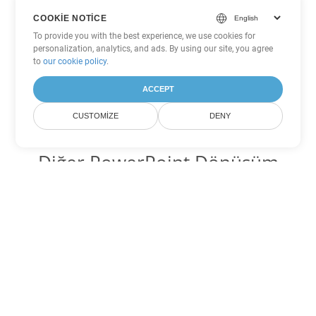
COOKIE NOTICE
To provide you with the best experience, we use cookies for
personalization, analytics, and ads. By using our site, you agree
to
our cookie policy
.
ACCEPT
CUSTOMIZE
DENY
Diğer PowerPoint Dönüşüm
Seçenekleri
PPTX'yi DOC'ye dönüştür
DOC:
Microsoft Word Binary Format
PPTX'yi DOT'ye dönüştür
DOT:
Microsoft Word Template Files