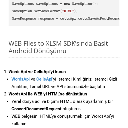
SaveOptions saveOptions = 
new
 SaveOption();

saveOption.setSaveFormat(
"HTML"
);

SaveResponse response = cellsApi.cellsSaveAsPostDocumentS
WEB Files to XLSM SDK’sında Basit
Android Dönüşümü
WordsApi ve CellsApi’yi kurun
WordsApi
ve
CellsApi
‘yi İstemci Kimliğiniz, İstemci Gizli
Anahtarı, Temel URL ve API sürümünüzle başlatın
WordsApi ile WEB’yi HTML’ye dönüştürün
Yerel dosya adı ve biçimi HTML olarak ayarlanmış bir
ConvertDocumentRequest
oluşturun.
WEB belgesini HTML’ye dönüştürmek için WordsApi’yi
kullanın.