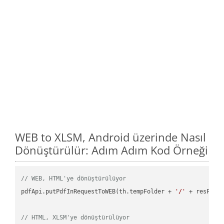
WEB to XLSM, Android üzerinde Nasıl
Dönüştürülür: Adım Adım Kod Örneği
// WEB, HTML'ye dönüştürülüyor
pdfApi.putPdfInRequestToWEB(th.tempFolder + 
'/'
 + resFile
// HTML, XLSM'ye dönüştürülüyor