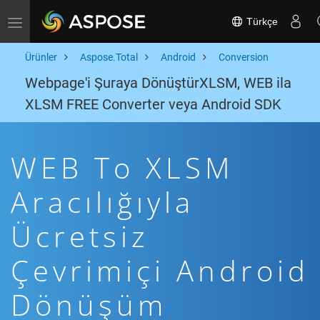
Türkçe
Toggle navigation
Ürünler
Aspose.Total
Android
Conversion
Webpage'i Şuraya DönüştürXLSM, WEB ila
XLSM FREE Converter veya Android SDK
WEB To XLSM
Aracılığıyla
Ücretsiz
Çevrimiçi Android
Dönüşüm