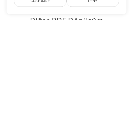
CUSTOMIZE
DENY
Diğer PDF Dönüşüm
Seçenekleri
WEB'yi DOC'ye dönüştür
DOC:
Microsoft Word Binary Format
WEB'yi DOT'ye dönüştür
DOT:
Microsoft Word Template Files
WEB'yi DOCX'ye dönüştür
DOCX:
Office 2007+ Word Document
WEB'yi DOCM'ye dönüştür
DOCM:
Microsoft Word 2007 Marco File