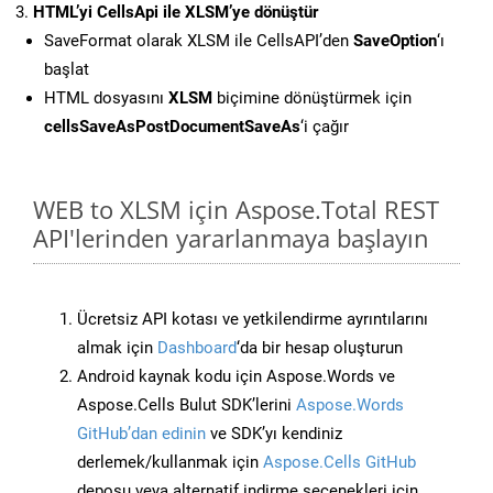
HTML’yi CellsApi ile XLSM’ye dönüştür
SaveFormat olarak XLSM ile CellsAPI’den
SaveOption
‘ı
başlat
HTML dosyasını
XLSM
biçimine dönüştürmek için
cellsSaveAsPostDocumentSaveAs
‘i çağır
WEB to XLSM için Aspose.Total REST
API'lerinden yararlanmaya başlayın
Ücretsiz API kotası ve yetkilendirme ayrıntılarını
almak için
Dashboard
‘da bir hesap oluşturun
Android kaynak kodu için Aspose.Words ve
Aspose.Cells Bulut SDK’lerini
Aspose.Words
GitHub’dan edinin
ve SDK’yı kendiniz
derlemek/kullanmak için
Aspose.Cells GitHub
deposu veya alternatif indirme seçenekleri için