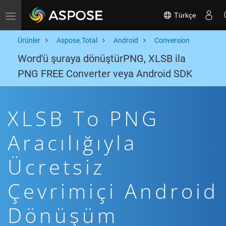
Türkçe
Toggle navigation
Ürünler
Aspose.Total
Android
Conversion
Word'ü şuraya dönüştürPNG, XLSB ila
PNG FREE Converter veya Android SDK
XLSB To PNG
Aracılığıyla
Ücretsiz
Çevrimiçi Android
Dönüşüm