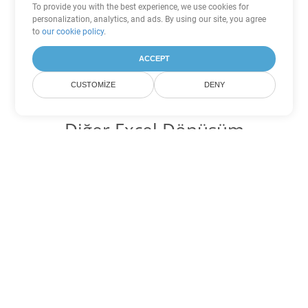
To provide you with the best experience, we use cookies for
personalization, analytics, and ads. By using our site, you agree
to
our cookie policy
.
ACCEPT
CUSTOMIZE
DENY
Diğer Excel Dönüşüm
Seçenekleri
XLSB'yi DOC'ye dönüştür
DOC:
Microsoft Word Binary Format
XLSB'yi DOT'ye dönüştür
DOT:
Microsoft Word Template Files
XLSB'yi DOCX'ye dönüştür