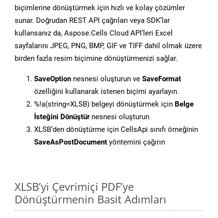
biçimlerine dönüştürmek için hızlı ve kolay çözümler
sunar. Doğrudan REST API çağrıları veya SDK’lar
kullansanız da, Aspose.Cells Cloud API’leri Excel
sayfalarını JPEG, PNG, BMP, GIF ve TIFF dahil olmak üzere
birden fazla resim biçimine dönüştürmenizi sağlar.
SaveOption
nesnesi oluşturun ve
SaveFormat
özelliğini kullanarak istenen biçimi ayarlayın.
%!a(string=XLSB) belgeyi dönüştürmek için
Belge
İsteğini Dönüştür
nesnesi oluşturun
XLSB’den dönüştürme için CellsApi sınıfı örneğinin
SaveAsPostDocument
yöntemini çağırın
XLSB’yi Çevrimiçi PDF’ye
Dönüştürmenin Basit Adımları