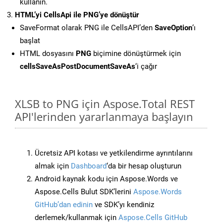
kullanın.
HTML’yi CellsApi ile PNG’ye dönüştür
SaveFormat olarak PNG ile CellsAPI’den
SaveOption
‘ı
başlat
HTML dosyasını
PNG
biçimine dönüştürmek için
cellsSaveAsPostDocumentSaveAs
‘i çağır
XLSB to PNG için Aspose.Total REST
API'lerinden yararlanmaya başlayın
Ücretsiz API kotası ve yetkilendirme ayrıntılarını
almak için
Dashboard
‘da bir hesap oluşturun
Android kaynak kodu için Aspose.Words ve
Aspose.Cells Bulut SDK’lerini
Aspose.Words
GitHub’dan edinin
ve SDK’yı kendiniz
derlemek/kullanmak için
Aspose.Cells GitHub