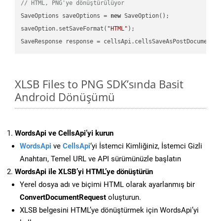
// HTML, PNG'ye dönüştürülüyor
SaveOptions saveOptions = 
new
 SaveOption();

saveOption.setSaveFormat(
"HTML"
);

SaveResponse response = cellsApi.cellsSaveAsPostDocumentS
XLSB Files to PNG SDK’sında Basit
Android Dönüşümü
WordsApi ve CellsApi’yi kurun
WordsApi
ve
CellsApi
‘yi İstemci Kimliğiniz, İstemci Gizli
Anahtarı, Temel URL ve API sürümünüzle başlatın
WordsApi ile XLSB’yi HTML’ye dönüştürün
Yerel dosya adı ve biçimi HTML olarak ayarlanmış bir
ConvertDocumentRequest
oluşturun.
XLSB belgesini HTML’ye dönüştürmek için WordsApi’yi