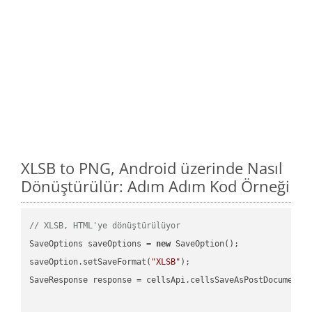
XLSB to PNG, Android üzerinde Nasıl
Dönüştürülür: Adım Adım Kod Örneği
// XLSB, HTML'ye dönüştürülüyor
SaveOptions saveOptions = 
new
 SaveOption();

saveOption.setSaveFormat(
"XLSB"
);

SaveResponse response = cellsApi.cellsSaveAsPostDocumentS