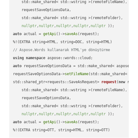
    std::make_shared< std::wstring >(remoteFileName),

    requestSaveOptionsData,

    std::make_shared< std::wstring >(remoteFolder),

nullptr
,
nullptr
,
nullptr
,
nullptr
,
nullptr
 ))
auto
 actual = 
getApi
()->
saveAs
(request);

// Aspose.Words kullanarak HTML'ye dönüştürme
using
namespace
auto
 requestSaveOptionsData = std::make_shared< aspose::wo
requestSaveOptionsData->
setFileName
(std::make_shared< std
std::shared_ptr<requests::SaveAsRequest> 
request
(
new
 reque
    std::make_shared< std::wstring >(remoteFileName),

    requestSaveOptionsData,

    std::make_shared< std::wstring >(remoteFolder),

nullptr
,
nullptr
,
nullptr
,
nullptr
,
nullptr
 ))
auto
 actual = 
getApi
()->
saveAs
(request);

%!(EXTRA string=OTT, string=HTML, string=OTT)