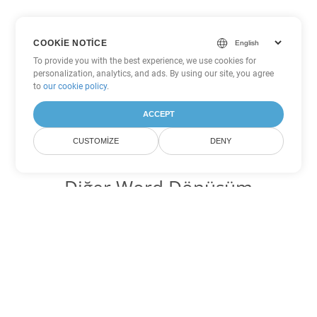
COOKIE NOTICE
To provide you with the best experience, we use cookies for
personalization, analytics, and ads. By using our site, you agree
to
our cookie policy
.
ACCEPT
CUSTOMIZE
DENY
Diğer Word Dönüşüm
Seçenekleri
DOC'yi DOT'ye dönüştür
DOT:
Microsoft Word Template Files
DOC'yi DOCX'ye dönüştür