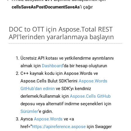
cellsSaveAsPostDocumentSaveAs
‘i çağır
DOC to OTT için Aspose.Total REST
API'lerinden yararlanmaya başlayın
Ücretsiz API kotası ve yetkilendirme ayrıntılarını
almak için
Dashboard
‘da bir hesap oluşturun
C++ kaynak kodu için Aspose.Words ve
Aspose.Cells Bulut SDK’lerini
Aspose.Words
GitHub’dan edinin
ve SDK’yı kendiniz
derlemek/kullanmak için
Aspose.Cells GitHub
deposu veya alternatif indirme seçenekleri için
Sürümler
‘e gidin.
Ayrıca
Aspose.Words
ve <a
href=“
https://apireference.aspose
için Swagger