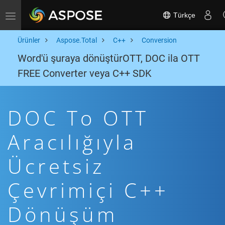
Türkçe
Toggle navigation
Ürünler
Aspose.Total
C++
Conversion
Word'ü şuraya dönüştürOTT, DOC ila OTT
FREE Converter veya C++ SDK
DOC To OTT
Aracılığıyla
Ücretsiz
Çevrimiçi C++
Dönüşüm