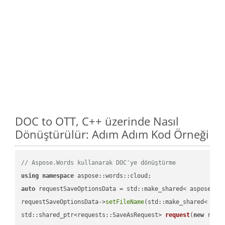
DOC to OTT, C++ üzerinde Nasıl
Dönüştürülür: Adım Adım Kod Örneği
// Aspose.Words kullanarak DOC'ye dönüştürme
using
namespace
auto
 requestSaveOptionsData = std::make_shared< aspose::wo
requestSaveOptionsData->
setFileName
(std::make_shared< std
std::shared_ptr<requests::SaveAsRequest> 
request
(
new
 reque