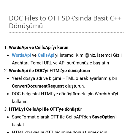
DOC Files to OTT SDK’sında Basit C++
Dönüşümü
WordsApi ve CellsApi’yi kurun
WordsApi
ve
CellsApi
‘yi İstemci Kimliğiniz, İstemci Gizli
Anahtarı, Temel URL ve API sürümünüzle başlatın
WordsApi ile DOC’yi HTML’ye dönüştürün
Yerel dosya adı ve biçimi HTML olarak ayarlanmış bir
ConvertDocumentRequest
oluşturun.
DOC belgesini HTML’ye dönüştürmek için WordsApi’yi
kullanın.
HTML’yi CellsApi ile OTT’ye dönüştür
SaveFormat olarak OTT ile CellsAPI’den
SaveOption
‘ı
başlat
HTML dosyasını
OTT
biçimine dönüştürmek için