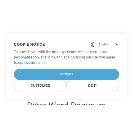
COOKIE NOTICE
To provide you with the best experience, we use cookies for
personalization, analytics, and ads. By using our site, you agree
to
our cookie policy
.
ACCEPT
CUSTOMIZE
DENY
Diğer Word Dönüşüm
Seçenekleri
DOCX'yi DOC'ye dönüştür