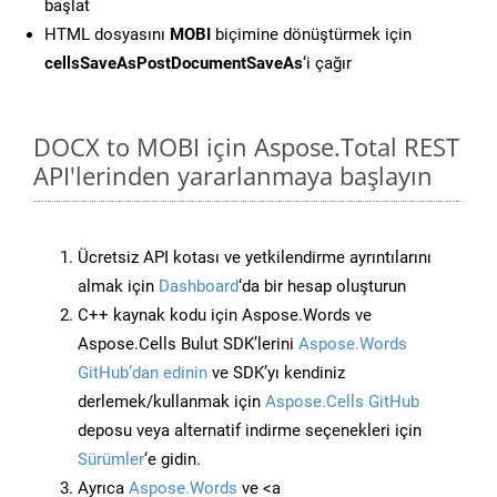
başlat
HTML dosyasını
MOBI
biçimine dönüştürmek için
cellsSaveAsPostDocumentSaveAs
‘i çağır
DOCX to MOBI için Aspose.Total REST
API'lerinden yararlanmaya başlayın
Ücretsiz API kotası ve yetkilendirme ayrıntılarını
almak için
Dashboard
‘da bir hesap oluşturun
C++ kaynak kodu için Aspose.Words ve
Aspose.Cells Bulut SDK’lerini
Aspose.Words
GitHub’dan edinin
ve SDK’yı kendiniz
derlemek/kullanmak için
Aspose.Cells GitHub
deposu veya alternatif indirme seçenekleri için
Sürümler
‘e gidin.
Ayrıca
Aspose.Words
ve <a