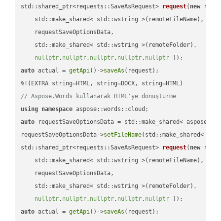
std::shared_ptr<requests::SaveAsRequest> 
request
(
new
 reque
    std::make_shared< std::wstring >(remoteFileName),

    requestSaveOptionsData,

    std::make_shared< std::wstring >(remoteFolder),

nullptr
,
nullptr
,
nullptr
,
nullptr
,
nullptr
 ))
auto
 actual = 
getApi
()->
saveAs
(request);

// Aspose.Words kullanarak HTML'ye dönüştürme
using
namespace
auto
 requestSaveOptionsData = std::make_shared< aspose::wo
requestSaveOptionsData->
setFileName
(std::make_shared< std
std::shared_ptr<requests::SaveAsRequest> 
request
(
new
 reque
    std::make_shared< std::wstring >(remoteFileName),

    requestSaveOptionsData,

    std::make_shared< std::wstring >(remoteFolder),

nullptr
,
nullptr
,
nullptr
,
nullptr
,
nullptr
 ))
auto
 actual = 
getApi
()->
saveAs
(request);
