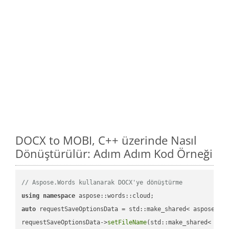
DOCX to MOBI, C++ üzerinde Nasıl
Dönüştürülür: Adım Adım Kod Örneği
// Aspose.Words kullanarak DOCX'ye dönüştürme
using
namespace
auto
 requestSaveOptionsData = std::make_shared< aspose::wo
requestSaveOptionsData->
setFileName
(std::make_shared< std