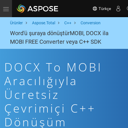
Türkçe
Toggle navigation
Ürünler
Aspose.Total
C++
Conversion
Word'ü şuraya dönüştürMOBI, DOCX ila
MOBI FREE Converter veya C++ SDK
DOCX To MOBI
Aracılığıyla
Ücretsiz
Çevrimiçi C++
Dönüşüm