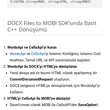
%!(EXTRA string=MOBI, string=HTML, string=MOBI)
DOCX Files to MOBI SDK’sında Basit
C++ Dönüşümü
WordsApi ve CellsApi’yi kurun
WordsApi
ve
CellsApi
‘yi İstemci Kimliğiniz, İstemci Gizli
Anahtarı, Temel URL ve API sürümünüzle başlatın
WordsApi ile DOCX’yi HTML’ye dönüştürün
Yerel dosya adı ve biçimi HTML olarak ayarlanmış bir
ConvertDocumentRequest
oluşturun.
DOCX belgesini HTML’ye dönüştürmek için WordsApi’yi
kullanın.
HTML’yi CellsApi ile MOBI’ye dönüştür
SaveFormat olarak MOBI ile CellsAPI’den
SaveOption
‘ı