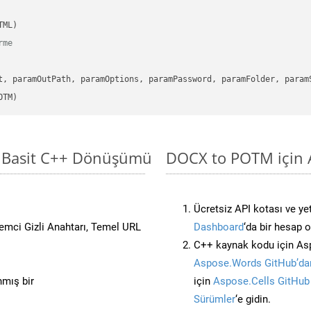
rme
      

t, paramOutPath, paramOptions, paramPassword, paramFolder, param
OTM)
a Basit C++ Dönüşümü
DOCX to POTM için A
Ücretsiz API kotası ve yet
stemci Gizli Anahtarı, Temel URL
Dashboard
‘da bir hesap 
C++ kaynak kodu için Asp
Aspose.Words GitHub’dan
nmış bir
için
Aspose.Cells GitHub
Sürümler
‘e gidin.