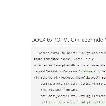
DOCX to POTM, C++ üzerinde N
// Aspose.Words kullanarak DOCX'ye dönüştür
using
namespace
auto
 requestSaveOptionsData = std::make_sha
requestSaveOptionsData->
setFileName
(std::ma
std::shared_ptr<requests::SaveAsRequest> 
re
    std::make_shared< std::wstring >(remoteF
    requestSaveOptionsData,

    std::make_shared< std::wstring >(remoteF
nullptr
,
nullptr
,
nullptr
,
nullptr
,
nullptr