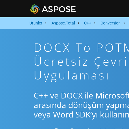
Ürünler
Aspose.Total
C++
Conversion
DOCX To POTM 
Ücretsiz Çev
Uygulaması
C++ ve DOCX ile Microsof
arasında dönüşüm yapmak 
veya Word SDK’yı kullanın