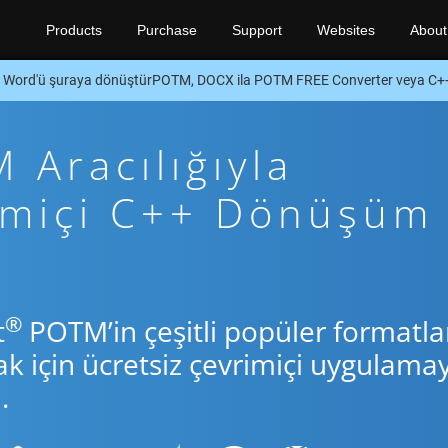
Products
Purchase
Support
Websites
About
Word'ü şuraya dönüştürPOTM, DOCX ila POTM FREE Converter veya C+
Aracılığıyla
rimiçi C++ Dönüşüm
®
t
POTM’in çeşitli popüler formatla
için ücretsiz çevrimiçi uygulamay
.