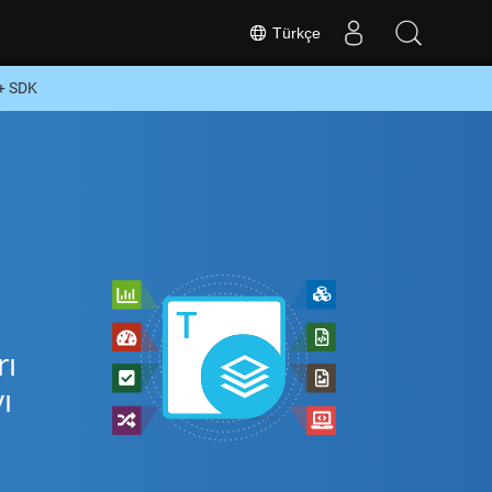
Türkçe
+ SDK
rı
ı