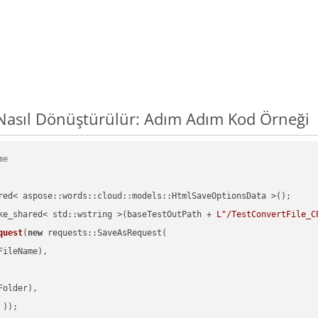
asıl Dönüştürülür: Adım Adım Kod Örneği
me
red< aspose::words::cloud::models::HtmlSaveOptionsData >();

ke_shared< std::wstring >(baseTestOutPath + 
L"/TestConvertFile_C
quest
(
new
 requests::SaveAsRequest(

ileName),

older),

 ))