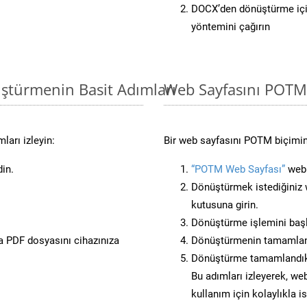
DOCX’den dönüştürme içi
yöntemini çağırın
ştürmenin Basit Adımları
Web Sayfasını POTM
ları izleyin:
Bir web sayfasını POTM biçimin
din.
“POTM Web Sayfası”
web 
Dönüştürmek istediğiniz w
kutusuna girin.
Dönüştürme işlemini başl
 PDF dosyasını cihazınıza
Dönüştürmenin tamamlan
Dönüştürme tamamlandıkt
Bu adımları izleyerek, web
kullanım için kolaylıkla 