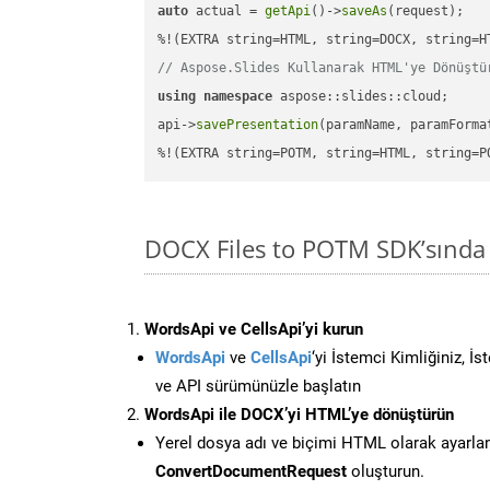
auto
 actual = 
getApi
()->
saveAs
(request);

// Aspose.Slides Kullanarak HTML'ye Dönüştü
using
namespace
 aspose::slides::cloud;      
api->
savePresentation
(paramName, paramForma
%!(EXTRA string=POTM, string=HTML, string=P
DOCX Files to POTM SDK’sınd
WordsApi ve CellsApi’yi kurun
WordsApi
ve
CellsApi
‘yi İstemci Kimliğiniz, İ
ve API sürümünüzle başlatın
WordsApi ile DOCX’yi HTML’ye dönüştürün
Yerel dosya adı ve biçimi HTML olarak ayarla
ConvertDocumentRequest
oluşturun.