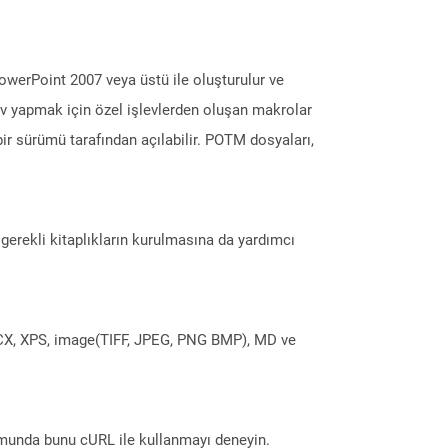
werPoint 2007 veya üstü ile oluşturulur ve
örev yapmak için özel işlevlerden oluşan makrolar
ki bir sürümü tarafından açılabilir. POTM dosyaları,
erekli kitaplıkların kurulmasına da yardımcı
DOCX, XPS, image(TIFF, JPEG, PNG BMP), MD ve
munda bunu cURL ile kullanmayı deneyin.