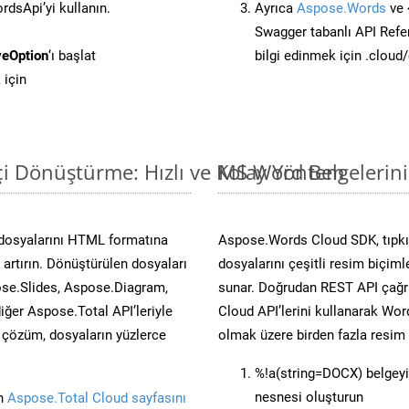
dsApi’yi kullanın.
Ayrıca
Aspose.Words
ve 
Swagger tabanlı API Refe
eOption
‘ı başlat
bilgi edinmek için .cloud
 için
i Dönüştürme: Hızlı ve Kolay Yöntem
MS Word Belgelerin
dosyalarını HTML formatına
Aspose.Words Cloud SDK, tıpkı
artırın. Dönüştürülen dosyaları
dosyalarını çeşitli resim biçim
se.Slides, Aspose.Diagram,
sunar. Doğrudan REST API çağrı
er Aspose.Total API’leriyle
Cloud API’lerini kullanarak Wor
ü çözüm, dosyaların yüzlerce
olmak üzere birden fazla resim 
%!a(string=DOCX) belgey
nesnesi oluşturun
in
Aspose.Total Cloud sayfasını