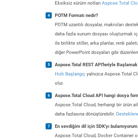
Eksiksiz sürüm notları
Aspose.Total Cl
POTM Formatı nedir?
POTM uzantılı dosyalar, makroları deste
daha fazla sunum dosyası oluşturmak için 
ile birlikte stiller, arka planlar, renk pal
diğer PowerPoint dosyaları gibi düzenlem
Aspose.Total REST API'leriyle Başlamak
Hızlı Başlangıç
yalnızca Aspose.Total Clo
olur.
Aspose.Total Cloud API hangi dosya form
Aspose.Total Cloud, herhangi bir ürün a
daha fazlasına dönüştürebilir.
Desteklene
En sevdiğim dil için SDK'yı bulamıyoru
Aspose.Total Cloud, Docker Container o