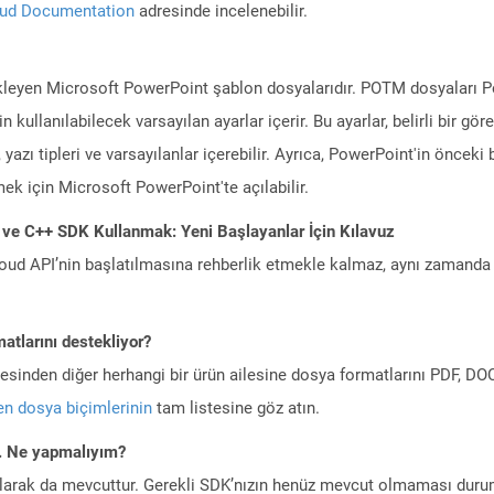
oud Documentation
adresinde incelenebilir.
kleyen Microsoft PowerPoint şablon dosyalarıdır. POTM dosyaları Po
kullanılabilecek varsayılan ayarlar içerir. Bu ayarlar, belirli bir g
eti, yazı tipleri ve varsayılanlar içerebilir. Ayrıca, PowerPoint'in önce
ek için Microsoft PowerPoint'te açılabilir.
 ve C++ SDK Kullanmak: Yeni Başlayanlar İçin Kılavuz
ud API’nin başlatılmasına rehberlik etmekle kalmaz, aynı zamanda g
atlarını destekliyor?
ilesinden diğer herhangi bir ürün ailesine dosya formatlarını PDF, 
n dosya biçimlerinin
tam listesine göz atın.
m. Ne yapmalıyım?
larak da mevcuttur. Gerekli SDK’nızın henüz mevcut olmaması duru