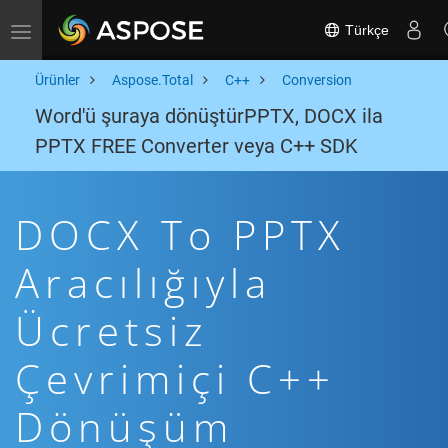
Türkçe
Toggle navigation
Ürünler
Aspose.Total
C++
Conversion
Word'ü şuraya dönüştürPPTX, DOCX ila
PPTX FREE Converter veya C++ SDK
DOCX To PPTX
Aracılığıyla
Ücretsiz
Çevrimiçi C++
Dönüşüm