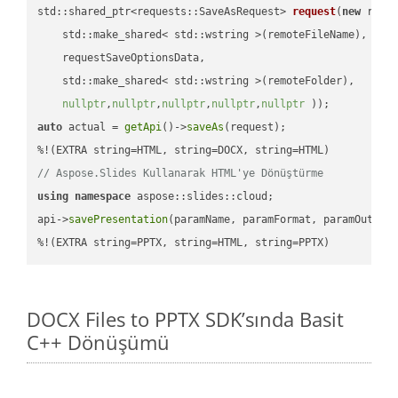
std::shared_ptr<requests::SaveAsRequest> 
request
(
new
 reque
    std::make_shared< std::wstring >(remoteFileName),

    requestSaveOptionsData,

    std::make_shared< std::wstring >(remoteFolder),

nullptr
,
nullptr
,
nullptr
,
nullptr
,
nullptr
 ))
auto
 actual = 
getApi
()->
saveAs
(request);

// Aspose.Slides Kullanarak HTML'ye Dönüştürme
using
namespace
 aspose::slides::cloud;            

api->
savePresentation
(paramName, paramFormat, paramOutPat
%!(EXTRA string=PPTX, string=HTML, string=PPTX)
DOCX Files to PPTX SDK’sında Basit
C++ Dönüşümü