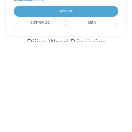
ACCEPT
CUSTOMIZE
DENY
Diğer Word Dönüşüm
Seçenekleri
DOCX'yi DOC'ye dönüştür
DOC:
Microsoft Word Binary Format
DOCX'yi DOT'ye dönüştür
DOT:
Microsoft Word Template Files
DOCX'yi DOCM'ye dönüştür
DOCM:
Microsoft Word 2007 Marco File