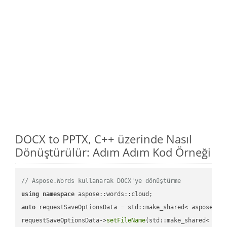
DOCX to PPTX, C++ üzerinde Nasıl
Dönüştürülür: Adım Adım Kod Örneği
// Aspose.Words kullanarak DOCX'ye dönüştürme
using
namespace
auto
 requestSaveOptionsData = std::make_shared< aspose::wo
requestSaveOptionsData->
setFileName
(std::make_shared< std