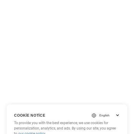
COOKIE NOTICE
To provide you with the best experience, we use cookies for
personalization, analytics, and ads. By using our site, you agree
to
our cookie policy
.