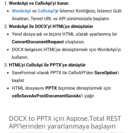
WordsApi ve CellsApi’yi kurun
WordsApi
ve
CellsApi
‘yi İstemci Kimliğiniz, İstemci Gizli
Anahtarı, Temel URL ve API sürümünüzle başlatın
WordsApi ile DOCX’yi HTML’ye dönüştürün
Yerel dosya adı ve biçimi HTML olarak ayarlanmış bir
ConvertDocumentRequest
oluşturun.
DOCX belgesini HTML’ye dönüştürmek için WordsApi’yi
kullanın.
HTML’yi CellsApi ile PPTX’ye dönüştür
SaveFormat olarak PPTX ile CellsAPI’den
SaveOption
‘ı
başlat
HTML dosyasını
PPTX
biçimine dönüştürmek için
cellsSaveAsPostDocumentSaveAs
‘i çağır
DOCX to PPTX için Aspose.Total REST
API'lerinden yararlanmaya başlayın