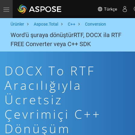
Türkçe
Toggle navigation
Ürünler
Aspose.Total
C++
Conversion
Word'ü şuraya dönüştürRTF, DOCX ila RTF
FREE Converter veya C++ SDK
DOCX To RTF
Aracılığıyla
Ücretsiz
Çevrimiçi C++
Dönüşüm