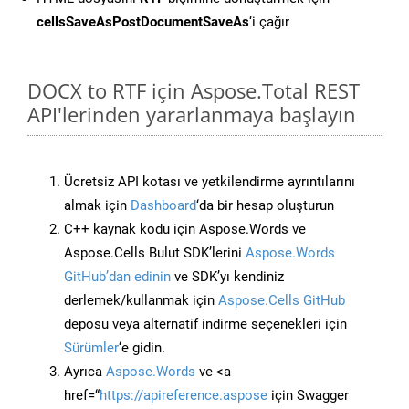
cellsSaveAsPostDocumentSaveAs
‘i çağır
DOCX to RTF için Aspose.Total REST
API'lerinden yararlanmaya başlayın
Ücretsiz API kotası ve yetkilendirme ayrıntılarını
almak için
Dashboard
‘da bir hesap oluşturun
C++ kaynak kodu için Aspose.Words ve
Aspose.Cells Bulut SDK’lerini
Aspose.Words
GitHub’dan edinin
ve SDK’yı kendiniz
derlemek/kullanmak için
Aspose.Cells GitHub
deposu veya alternatif indirme seçenekleri için
Sürümler
‘e gidin.
Ayrıca
Aspose.Words
ve <a
href=“
https://apireference.aspose
için Swagger