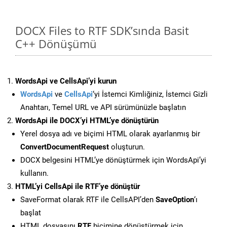
DOCX Files to RTF SDK’sında Basit
C++ Dönüşümü
WordsApi ve CellsApi’yi kurun
WordsApi
ve
CellsApi
‘yi İstemci Kimliğiniz, İstemci Gizli
Anahtarı, Temel URL ve API sürümünüzle başlatın
WordsApi ile DOCX’yi HTML’ye dönüştürün
Yerel dosya adı ve biçimi HTML olarak ayarlanmış bir
ConvertDocumentRequest
oluşturun.
DOCX belgesini HTML’ye dönüştürmek için WordsApi’yi
kullanın.
HTML’yi CellsApi ile RTF’ye dönüştür
SaveFormat olarak RTF ile CellsAPI’den
SaveOption
‘ı
başlat
HTML dosyasını
RTF
biçimine dönüştürmek için