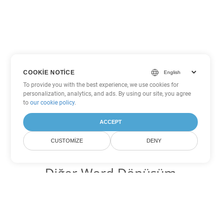
COOKIE NOTICE
To provide you with the best experience, we use cookies for
personalization, analytics, and ads. By using our site, you agree
to
our cookie policy
.
ACCEPT
CUSTOMIZE
DENY
Diğer Word Dönüşüm
Seçenekleri
DOCX'yi DOC'ye dönüştür