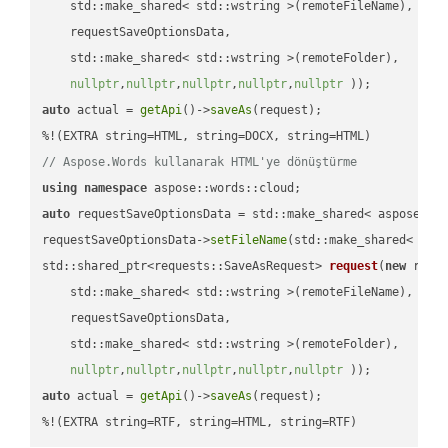
    std::make_shared< std::wstring >(remoteFileName),

    requestSaveOptionsData,

    std::make_shared< std::wstring >(remoteFolder),

nullptr
,
nullptr
,
nullptr
,
nullptr
,
nullptr
 ))
auto
 actual = 
getApi
()->
saveAs
(request);

// Aspose.Words kullanarak HTML'ye dönüştürme
using
namespace
auto
 requestSaveOptionsData = std::make_shared< aspose::wo
requestSaveOptionsData->
setFileName
(std::make_shared< std
std::shared_ptr<requests::SaveAsRequest> 
request
(
new
 reque
    std::make_shared< std::wstring >(remoteFileName),

    requestSaveOptionsData,

    std::make_shared< std::wstring >(remoteFolder),

nullptr
,
nullptr
,
nullptr
,
nullptr
,
nullptr
 ))
auto
 actual = 
getApi
()->
saveAs
(request);

%!(EXTRA string=RTF, string=HTML, string=RTF)