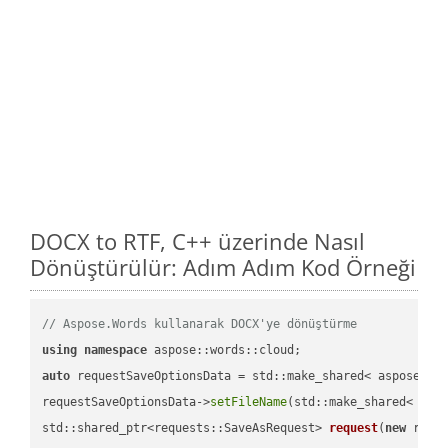
DOCX to RTF, C++ üzerinde Nasıl
Dönüştürülür: Adım Adım Kod Örneği
// Aspose.Words kullanarak DOCX'ye dönüştürme
using
namespace
auto
 requestSaveOptionsData = std::make_shared< aspose::wo
requestSaveOptionsData->
setFileName
(std::make_shared< std
std::shared_ptr<requests::SaveAsRequest> 
request
(
new
 reque