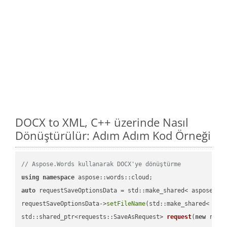
DOCX to XML, C++ üzerinde Nasıl
Dönüştürülür: Adım Adım Kod Örneği
// Aspose.Words kullanarak DOCX'ye dönüştürme
using
namespace
auto
 requestSaveOptionsData = std::make_shared< aspose::wo
requestSaveOptionsData->
setFileName
(std::make_shared< std
std::shared_ptr<requests::SaveAsRequest> 
request
(
new
 reque