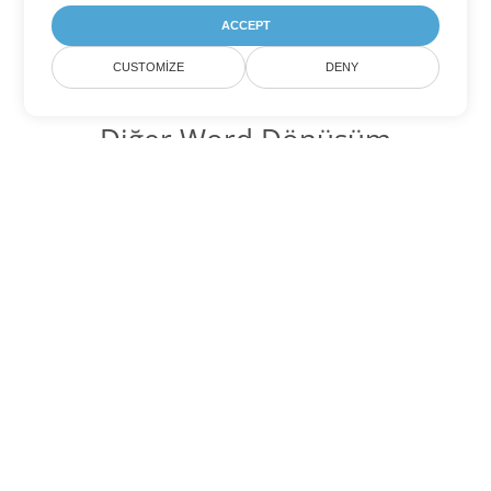
ACCEPT
CUSTOMIZE
DENY
Diğer Word Dönüşüm
Seçenekleri
DOCX'yi DOC'ye dönüştür
DOC:
Microsoft Word Binary Format
DOCX'yi DOT'ye dönüştür
DOT:
Microsoft Word Template Files
DOCX'yi DOCM'ye dönüştür
DOCM:
Microsoft Word 2007 Marco File
DOCX'yi DOTX'ye dönüştür