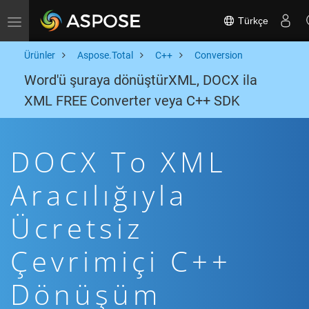
Türkçe
Toggle navigation
Ürünler
Aspose.Total
C++
Conversion
Word'ü şuraya dönüştürXML, DOCX ila
XML FREE Converter veya C++ SDK
DOCX To XML
Aracılığıyla
Ücretsiz
Çevrimiçi C++
Dönüşüm