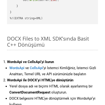
    }

}

%!(EXTRA string=XML)
DOCX Files to XML SDK’sında Basit
C++ Dönüşümü
WordsApi ve CellsApi’yi kurun
WordsApi
ve
CellsApi
‘yi İstemci Kimliğiniz, İstemci Gizli
Anahtarı, Temel URL ve API sürümünüzle başlatın
WordsApi ile DOCX’yi HTML’ye dönüştürün
Yerel dosya adı ve biçimi HTML olarak ayarlanmış bir
ConvertDocumentRequest
oluşturun.
DOCX belgesini HTML’ye dönüştürmek için WordsApi’yi
kullanın.