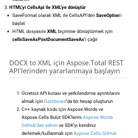
HTML’yi CellsApi ile XML’ye dönüştür
SaveFormat olarak XML ile CellsAPI’den
SaveOption
‘ı
başlat
HTML dosyasını
XML
biçimine dönüştürmek için
cellsSaveAsPostDocumentSaveAs
‘i çağır
DOCX to XML için Aspose.Total REST
API'lerinden yararlanmaya başlayın
Ücretsiz API kotası ve yetkilendirme ayrıntılarını
almak için
Dashboard
‘da bir hesap oluşturun
C++ kaynak kodu için Aspose.Words ve
Aspose.Cells Bulut SDK’lerini
Aspose.Words
GitHub’dan edinin
ve SDK’yı kendiniz
derlemek/kullanmak için
Aspose.Cells GitHub