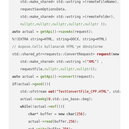
    std::make_shared< std::wstring >(remoteFileName),

    requestSaveOptionsData,

    std::make_shared< std::wstring >(remoteFolder),

nullptr
,
nullptr
,
nullptr
,
nullptr
,
nullptr
 ))
auto
 actual = 
getApi
()->
saveAs
(request);

// Aspose.Cells kullanarak HTML'ye dönüştürme
std::shared_ptr<requests::ConvertRequest> 
request
(
new
 requ
    std::make_shared< std::wstring >(
"XML"
) ,        

    requestFile,
nullptr
,
nullptr
,
nullptr
))
auto
 actual = 
getApi
()->
convert
if
(actual->
good
()){

std::ofstream 
out
(
"TestConvertFile_CPP.HTML"
, std::is
    actual->
seekg
(
0
,std::ios_base::beg);

while
(!actual->
eof
()){

char
* buffer = 
new
char
[
256
];

        actual->
read
(buffer,
256
);

        out.
write
(buffer,
256
);
