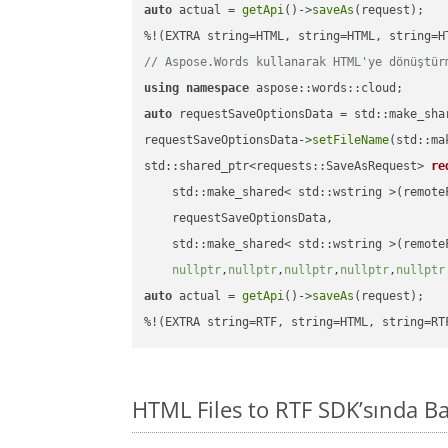
auto
 actual = 
getApi
()->
saveAs
(request);

// Aspose.Words kullanarak HTML'ye dönüştür
using
namespace
auto
 requestSaveOptionsData = std::make_sha
requestSaveOptionsData->
setFileName
(std::ma
std::shared_ptr<requests::SaveAsRequest> 
re
    std::make_shared< std::wstring >(remoteF
    requestSaveOptionsData,

    std::make_shared< std::wstring >(remoteF
nullptr
,
nullptr
,
nullptr
,
nullptr
,
nullptr
auto
 actual = 
getApi
()->
saveAs
(request);

%!(EXTRA string=RTF, string=HTML, string=RT
HTML Files to RTF SDK’sında 