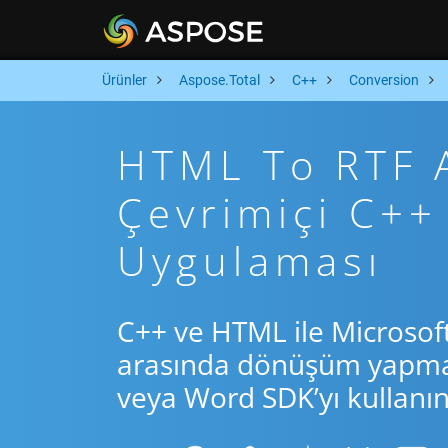
Ürünler
Aspose.Total
C++
Conversion
HTML To RTF A
Çevrimiçi C+
Uygulaması
C++ ve HTML ile Microsof
arasında dönüşüm yapmak 
veya Word SDK’yı kullanın