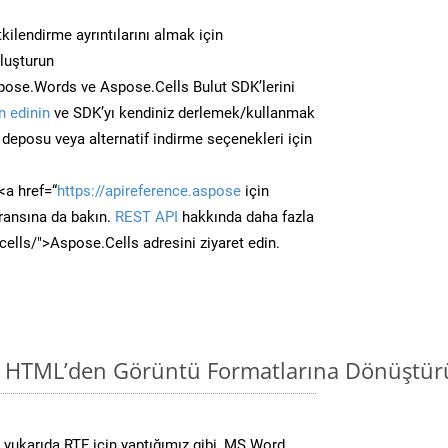
kilendirme ayrıntılarını almak için
oluşturun
ose.Words ve Aspose.Cells Bulut SDK’lerini
 edinin
ve SDK’yı kendiniz derlemek/kullanmak
deposu veya alternatif indirme seçenekleri için
<a href=“
https://apireference.aspose
için
ransına da bakın.
REST API
hakkında daha fazla
/cells/">Aspose.Cells adresini ziyaret edin.
i HTML’den Görüntü Formatlarına Dönüştür
yukarıda RTF için yaptığımız gibi, MS Word