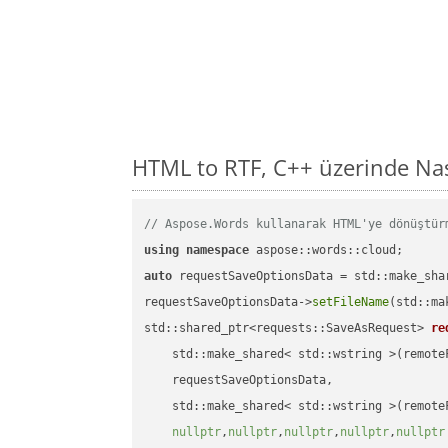
HTML to RTF, C++ üzerinde Na
// Aspose.Words kullanarak HTML'ye dönüştür
using
namespace
auto
 requestSaveOptionsData = std::make_sha
requestSaveOptionsData->
setFileName
(std::ma
std::shared_ptr<requests::SaveAsRequest> 
re
    std::make_shared< std::wstring >(remoteF
    requestSaveOptionsData,

    std::make_shared< std::wstring >(remoteF
nullptr
,
nullptr
,
nullptr
,
nullptr
,
nullptr