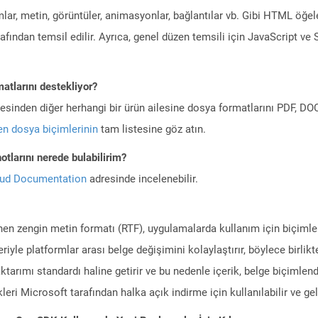
ar, metin, görüntüler, animasyonlar, bağlantılar vb. Gibi HTML öğele
tarafından temsil edilir. Ayrıca, genel düzen temsili için JavaScript v
atlarını destekliyor?
ilesinden diğer herhangi bir ürün ailesine dosya formatlarını PDF, 
n dosya biçimlerinin
tam listesine göz atın.
tlarını nerede bulabilirim?
oud Documentation
adresinde incelenebilir.
enen zengin metin formatı (RTF), uygulamalarda kullanım için biçiml
riyle platformlar arası belge değişimini kolaylaştırır, böylece birlikt
aktarımı standardı haline getirir ve bu nedenle içerik, belge biçiml
kleri Microsoft tarafından halka açık indirme için kullanılabilir ve geli