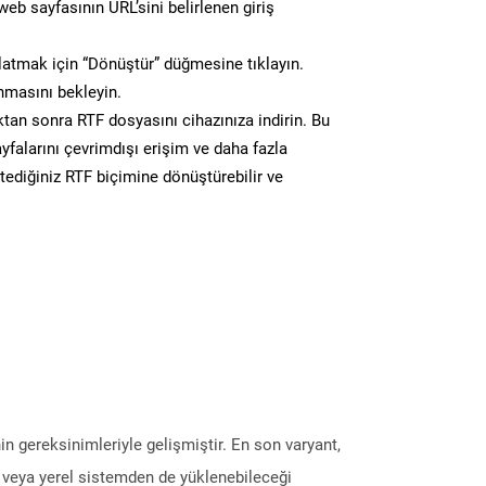
eb sayfasının URL’sini belirlenen giriş
atmak için “Dönüştür” düğmesine tıklayın.
masını bekleyin.
n sonra RTF dosyasını cihazınıza indirin. Bu
yfalarını çevrimdışı erişim ve daha fazla
stediğiniz RTF biçimine dönüştürebilir ve
in gereksinimleriyle gelişmiştir. En son varyant,
ğı veya yerel sistemden de yüklenebileceği