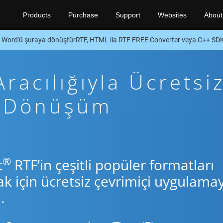
Products
Purchase
Support
Websites
About
Word'ü şuraya dönüştürRTF, HTML ila RTF FREE Converter veya C++ SD
racılığıyla Ücretsi
+ Dönüşüm
®
t
RTF’in çeşitli popüler formatları
için ücretsiz çevrimiçi uygulamay
.