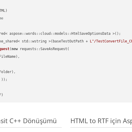
me
red< aspose::words::cloud::models::HtmlSaveOptionsData >();

ke_shared< std::wstring >(baseTestOutPath + 
L"/TestConvertFile_C
quest
(
new
 requests::SaveAsRequest(

ileName),

older),

 ))
F)
Basit C++ Dönüşümü
HTML to RTF için As