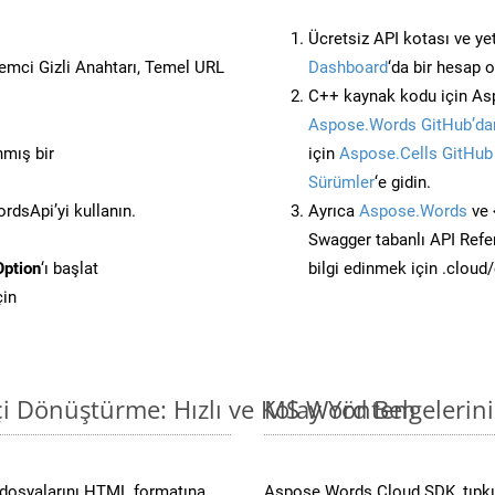
Ücretsiz API kotası ve yet
stemci Gizli Anahtarı, Temel URL
Dashboard
‘da bir hesap 
C++ kaynak kodu için Asp
Aspose.Words GitHub’dan
nmış bir
için
Aspose.Cells GitHub
Sürümler
‘e gidin.
dsApi’yi kullanın.
Ayrıca
Aspose.Words
ve 
Swagger tabanlı API Refe
ption
‘ı başlat
bilgi edinmek için .cloud
çin
i Dönüştürme: Hızlı ve Kolay Yöntem
MS Word Belgelerin
dosyalarını HTML formatına
Aspose.Words Cloud SDK, tıpkı 