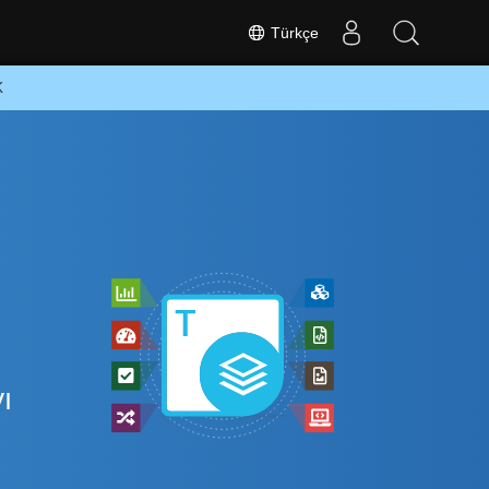
Türkçe
K
z
ı