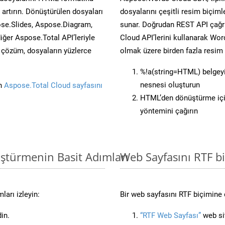
artırın. Dönüştürülen dosyaları
dosyalarını çeşitli resim biçim
se.Slides, Aspose.Diagram,
sunar. Doğrudan REST API çağrı
er Aspose.Total API’leriyle
Cloud API’lerini kullanarak Wor
ü çözüm, dosyaların yüzlerce
olmak üzere birden fazla resim 
%!a(string=HTML) belgey
nesnesi oluşturun
in
Aspose.Total Cloud sayfasını
HTML’den dönüştürme içi
yöntemini çağırın
ştürmenin Basit Adımları
Web Sayfasını RTF 
arı izleyin:
Bir web sayfasını RTF biçimine 
in.
“RTF Web Sayfası”
web sit