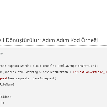
sıl Dönüştürülür: Adım Adım Kod Örneği
me
red< aspose::words::cloud::models::HtmlSaveOptionsData >();

ke_shared< std::wstring >(baseTestOutPath + 
L"/TestConvertFile_C
quest
(
new
 requests::SaveAsRequest(

ileName),

older),

 ))