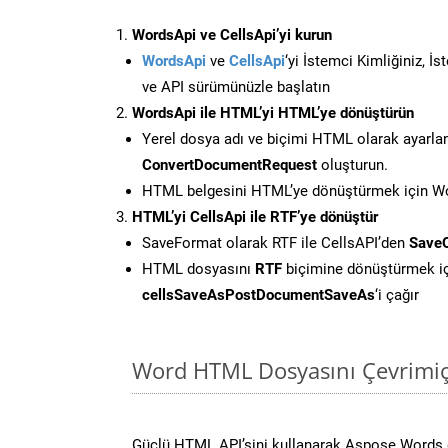
WordsApi ve CellsApi’yi kurun
WordsApi
ve
CellsApi
‘yi İstemci Kimliğiniz, İ
ve API sürümünüzle başlatın
WordsApi ile HTML’yi HTML’ye dönüştürün
Yerel dosya adı ve biçimi HTML olarak ayarla
ConvertDocumentRequest
oluşturun.
HTML belgesini HTML’ye dönüştürmek için Wor
HTML’yi CellsApi ile RTF’ye dönüştür
SaveFormat olarak RTF ile CellsAPI’den
SaveO
HTML dosyasını
RTF
biçimine dönüştürmek i
cellsSaveAsPostDocumentSaveAs
‘i çağır
Word HTML Dosyasını Çevrimiç
Güçlü HTML API’sini kullanarak Aspose.Words 