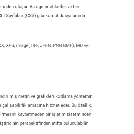
rinden oluşur. Bu öğeler etiketler ve her
e Stil Sayfaları (CSS) gibi komut dosyalarında
DOCX, XPS, image(TIFF, JPEG, PNG BMP), MD ve
endirilmiş metin ve grafikleri kodlama yöntemini
e çalışabilirlik amacına hizmet eder. Bu özellik,
endirmesini kaybetmeden bir işletim sisteminden
ştiricinin perspektifinden atıfta bulunulabilir.