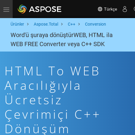
Türkçe
Toggle navigation
Ürünler
Aspose.Total
C++
Conversion
Word'ü şuraya dönüştürWEB, HTML ila
WEB FREE Converter veya C++ SDK
HTML To WEB
Aracılığıyla
Ücretsiz
Çevrimiçi C++
Dönüşüm