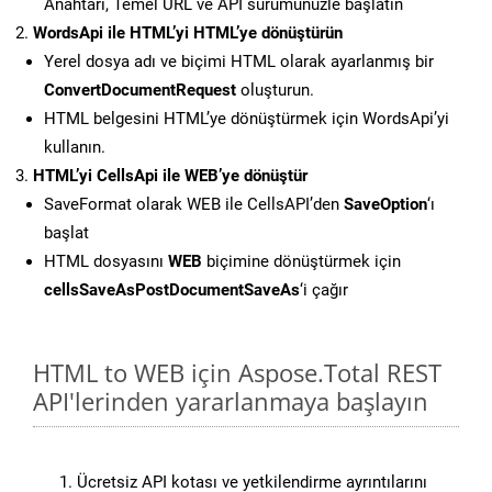
Anahtarı, Temel URL ve API sürümünüzle başlatın
WordsApi ile HTML’yi HTML’ye dönüştürün
Yerel dosya adı ve biçimi HTML olarak ayarlanmış bir
ConvertDocumentRequest
oluşturun.
HTML belgesini HTML’ye dönüştürmek için WordsApi’yi
kullanın.
HTML’yi CellsApi ile WEB’ye dönüştür
SaveFormat olarak WEB ile CellsAPI’den
SaveOption
‘ı
başlat
HTML dosyasını
WEB
biçimine dönüştürmek için
cellsSaveAsPostDocumentSaveAs
‘i çağır
HTML to WEB için Aspose.Total REST
API'lerinden yararlanmaya başlayın
Ücretsiz API kotası ve yetkilendirme ayrıntılarını