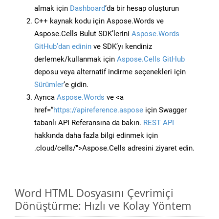
almak için
Dashboard
‘da bir hesap oluşturun
C++ kaynak kodu için Aspose.Words ve
Aspose.Cells Bulut SDK’lerini
Aspose.Words
GitHub’dan edinin
ve SDK’yı kendiniz
derlemek/kullanmak için
Aspose.Cells GitHub
deposu veya alternatif indirme seçenekleri için
Sürümler
‘e gidin.
Ayrıca
Aspose.Words
ve <a
href=“
https://apireference.aspose
için Swagger
tabanlı API Referansına da bakın.
REST API
hakkında daha fazla bilgi edinmek için
.cloud/cells/">Aspose.Cells adresini ziyaret edin.
Word HTML Dosyasını Çevrimiçi
Dönüştürme: Hızlı ve Kolay Yöntem