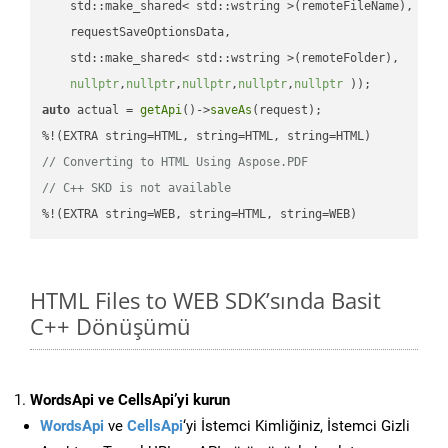
    std::make_shared< std::wstring >(remoteFileName),

    requestSaveOptionsData,

    std::make_shared< std::wstring >(remoteFolder),

nullptr
,
nullptr
,
nullptr
,
nullptr
,
nullptr
 ))
auto
 actual = 
getApi
()->
saveAs
(request);

// Converting to HTML Using Aspose.PDF
// C++ SKD is not available
%!(EXTRA string=WEB, string=HTML, string=WEB)
HTML Files to WEB SDK’sında Basit
C++ Dönüşümü
WordsApi ve CellsApi’yi kurun
WordsApi
ve
CellsApi
‘yi İstemci Kimliğiniz, İstemci Gizli