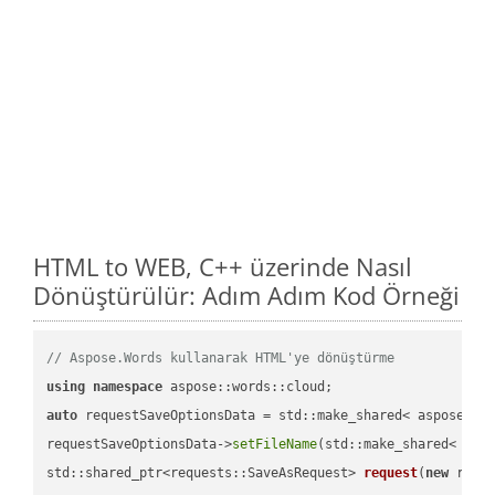
HTML to WEB, C++ üzerinde Nasıl
Dönüştürülür: Adım Adım Kod Örneği
// Aspose.Words kullanarak HTML'ye dönüştürme
using
namespace
auto
 requestSaveOptionsData = std::make_shared< aspose::wo
requestSaveOptionsData->
setFileName
(std::make_shared< std
std::shared_ptr<requests::SaveAsRequest> 
request
(
new
 reque