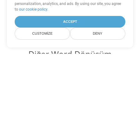
personalization, analytics, and ads. By using our site, you agree
to
our cookie policy
.
ACCEPT
CUSTOMIZE
DENY
Diğer Word Dönüşüm
Seçenekleri
HTML'yi DOC'ye dönüştür
DOC:
Microsoft Word Binary Format
HTML'yi DOT'ye dönüştür
DOT:
Microsoft Word Template Files
HTML'yi DOCX'ye dönüştür
DOCX:
Office 2007+ Word Document