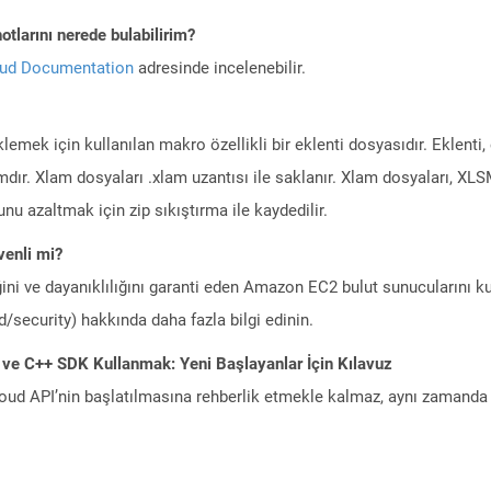
tlarını nerede bulabilirim?
oud Documentation
adresinde incelenebilir.
klemek için kullanılan makro özellikli bir eklenti dosyasıdır. Eklenti,
mdır. Xlam dosyaları .xlam uzantısı ile saklanır. Xlam dosyaları, 
nu azaltmak için zip sıkıştırma ile kaydedilir.
enli mi?
ini ve dayanıklılığını garanti eden Amazon EC2 bulut sunucularını ku
/security) hakkında daha fazla bilgi edinin.
 ve C++ SDK Kullanmak: Yeni Başlayanlar İçin Kılavuz
ud API’nin başlatılmasına rehberlik etmekle kalmaz, aynı zamanda g