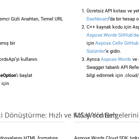
Ücretsiz API kotası ve yet
stemci Gizli Anahtarı, Temel URL
Dashboard
‘da bir hesap 
C++ kaynak kodu için Asp
Aspose.Words GitHub’dan
nmış bir
için
Aspose.Cells GitHub
Sürümler
‘e gidin.
dsApi’yi kullanın.
Ayrıca
Aspose.Words
ve 
Swagger tabanlı API Refe
eOption
‘ı başlat
bilgi edinmek için .cloud
 için
i Dönüştürme: Hızlı ve Kolay Yöntem
MS Word Belgelerin
dosyalarını HTML formatına
Aspose.Words Cloud SDK, tıpkı