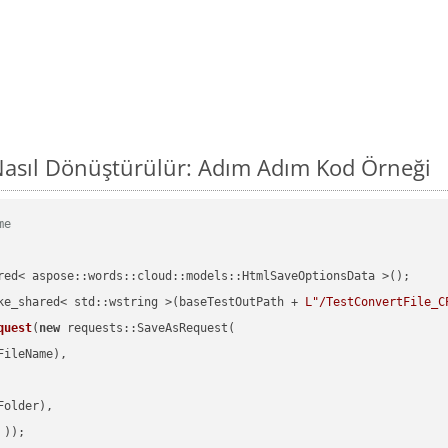
asıl Dönüştürülür: Adım Adım Kod Örneği
me
red< aspose::words::cloud::models::HtmlSaveOptionsData >();

ke_shared< std::wstring >(baseTestOutPath + 
L"/TestConvertFile_C
quest
(
new
 requests::SaveAsRequest(

ileName),

older),

 ))