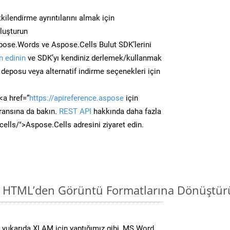
kilendirme ayrıntılarını almak için
oluşturun
ose.Words ve Aspose.Cells Bulut SDK’lerini
 edinin
ve SDK’yı kendiniz derlemek/kullanmak
deposu veya alternatif indirme seçenekleri için
<a href=“
https://apireference.aspose
için
ransına da bakın.
REST API
hakkında daha fazla
/cells/">Aspose.Cells adresini ziyaret edin.
i HTML’den Görüntü Formatlarına Dönüştür
 yukarıda XLAM için yaptığımız gibi, MS Word