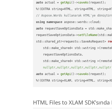
auto
 actual = 
getApi
()->
saveAs
(request);

// Aspose.Words kullanarak HTML'ye dönüştür
using
namespace
auto
 requestSaveOptionsData = std::make_sha
requestSaveOptionsData->
setFileName
(std::ma
std::shared_ptr<requests::SaveAsRequest> 
re
    std::make_shared< std::wstring >(remoteF
    requestSaveOptionsData,

    std::make_shared< std::wstring >(remoteF
nullptr
,
nullptr
,
nullptr
,
nullptr
,
nullptr
auto
 actual = 
getApi
()->
saveAs
(request);

%!(EXTRA string=XLAM, string=HTML, string=X
HTML Files to XLAM SDK’sında