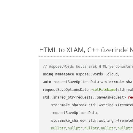
HTML to XLAM, C++ üzerinde N
// Aspose.Words kullanarak HTML'ye dönüştür
using
namespace
auto
 requestSaveOptionsData = std::make_sha
requestSaveOptionsData->
setFileName
(std::ma
std::shared_ptr<requests::SaveAsRequest> 
re
    std::make_shared< std::wstring >(remoteF
    requestSaveOptionsData,

    std::make_shared< std::wstring >(remoteF
nullptr
,
nullptr
,
nullptr
,
nullptr
,
nullptr