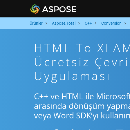
Ürünler
Aspose.Total
C++
Conversion
HTML To XLAM 
Ücretsiz Çev
Uygulaması
C++ ve HTML ile Microsof
arasında dönüşüm yapmak 
veya Word SDK’yı kullanın