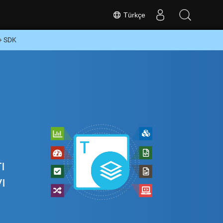
Türkçe
+ SDK
ı
ı