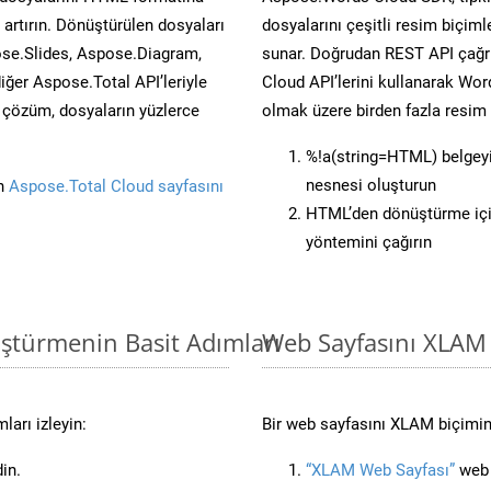
artırın. Dönüştürülen dosyaları
dosyalarını çeşitli resim biçim
se.Slides, Aspose.Diagram,
sunar. Doğrudan REST API çağrı
er Aspose.Total API’leriyle
Cloud API’lerini kullanarak Wor
ü çözüm, dosyaların yüzlerce
olmak üzere birden fazla resim 
%!a(string=HTML) belgey
nesnesi oluşturun
in
Aspose.Total Cloud sayfasını
HTML’den dönüştürme içi
yöntemini çağırın
ştürmenin Basit Adımları
Web Sayfasını XLAM
arı izleyin:
Bir web sayfasını XLAM biçimin
in.
“XLAM Web Sayfası”
web s