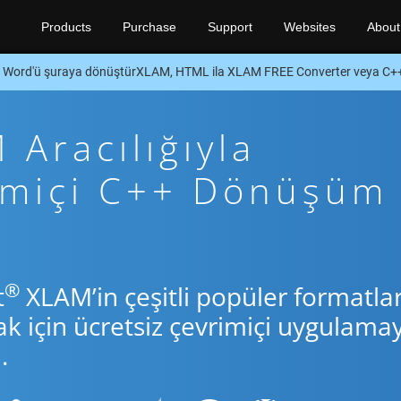
Products
Purchase
Support
Websites
About
Word'ü şuraya dönüştürXLAM, HTML ila XLAM FREE Converter veya C+
Aracılığıyla
rimiçi C++ Dönüşüm
®
t
XLAM’in çeşitli popüler formatlar
için ücretsiz çevrimiçi uygulamay
.