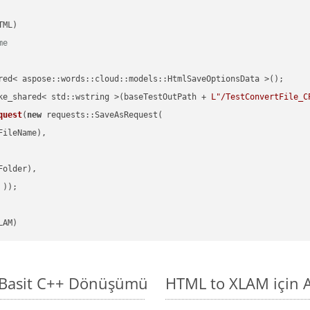
me
red< aspose::words::cloud::models::HtmlSaveOptionsData >();

ke_shared< std::wstring >(baseTestOutPath + 
L"/TestConvertFile_C
quest
(
new
 requests::SaveAsRequest(

ileName),

older),

 ))
LAM)
 Basit C++ Dönüşümü
HTML to XLAM için A