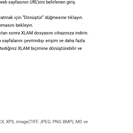
eb sayfasının URL’sini belirlenen giriş
atmak için “Dönüştür” düğmesine tıklayın.
masını bekleyin.
an sonra XLAM dosyasını cihazınıza indirin.
 sayfalarını çevrimdışı erişim ve daha fazla
istediğiniz XLAM biçimine dönüştürebilir ve
DOCX, XPS, image(TIFF, JPEG, PNG BMP), MD ve