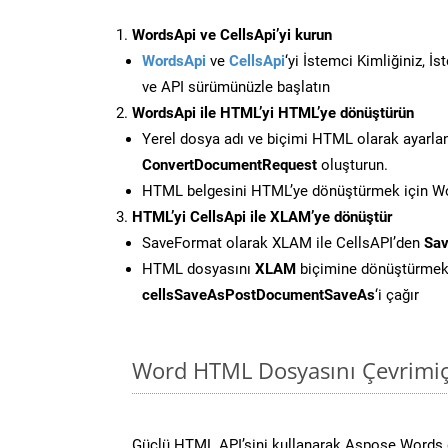
WordsApi ve CellsApi’yi kurun
WordsApi
ve
CellsApi
‘yi İstemci Kimliğiniz, İ
ve API sürümünüzle başlatın
WordsApi ile HTML’yi HTML’ye dönüştürün
Yerel dosya adı ve biçimi HTML olarak ayarla
ConvertDocumentRequest
oluşturun.
HTML belgesini HTML’ye dönüştürmek için Wor
HTML’yi CellsApi ile XLAM’ye dönüştür
SaveFormat olarak XLAM ile CellsAPI’den
Sav
HTML dosyasını
XLAM
biçimine dönüştürmek
cellsSaveAsPostDocumentSaveAs
‘i çağır
Word HTML Dosyasını Çevrimiç
Güçlü HTML API’sini kullanarak Aspose.Words 