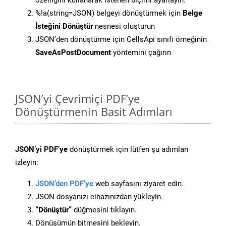
özelliğini kullanarak istenen biçimi ayarlayın.
%!a(string=JSON) belgeyi dönüştürmek için
Belge
İsteğini Dönüştür
nesnesi oluşturun
JSON’den dönüştürme için CellsApi sınıfı örneğinin
SaveAsPostDocument
yöntemini çağırın
JSON’yi Çevrimiçi PDF’ye
Dönüştürmenin Basit Adımları
JSON’yi PDF’ye
dönüştürmek için lütfen şu adımları
izleyin:
JSON’den PDF’ye
web sayfasını ziyaret edin.
JSON dosyanızı cihazınızdan yükleyin.
“Dönüştür”
düğmesini tıklayın.
Dönüşümün bitmesini bekleyin.