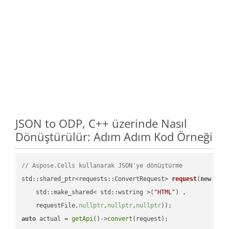
JSON to ODP, C++ üzerinde Nasıl
Dönüştürülür: Adım Adım Kod Örneği
// Aspose.Cells kullanarak JSON'ye dönüştürme
std::shared_ptr<requests::ConvertRequest> 
request
(
new
 requ
    std::make_shared< std::wstring >(
"HTML"
) ,        

    requestFile,
nullptr
,
nullptr
,
nullptr
))
auto
 actual = 
getApi
()->
convert