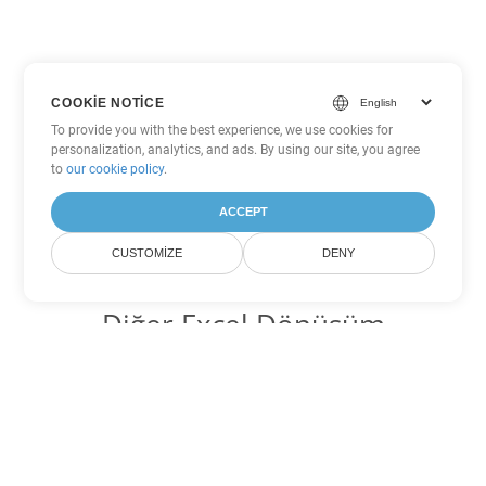
COOKIE NOTICE
To provide you with the best experience, we use cookies for
personalization, analytics, and ads. By using our site, you agree
to
our cookie policy
.
ACCEPT
CUSTOMIZE
DENY
Diğer Excel Dönüşüm
Seçenekleri
JSON'yi DOC'ye dönüştür
DOC:
Microsoft Word Binary Format