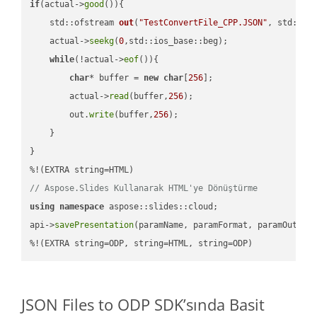
if
(actual->
good
()){

std::ofstream 
out
(
"TestConvertFile_CPP.JSON"
, std::is
    actual->
seekg
(
0
,std::ios_base::beg);

while
(!actual->
eof
()){

char
* buffer = 
new
char
[
256
];

        actual->
read
(buffer,
256
);

        out.
write
(buffer,
256
);

    }

}

// Aspose.Slides Kullanarak HTML'ye Dönüştürme
using
namespace
 aspose::slides::cloud;            

api->
savePresentation
(paramName, paramFormat, paramOutPat
%!(EXTRA string=ODP, string=HTML, string=ODP)
JSON Files to ODP SDK’sında Basit