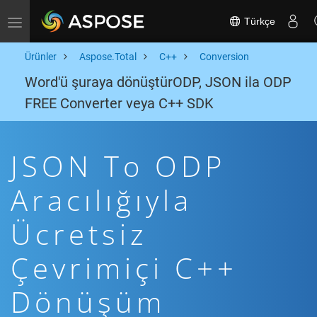
Türkçe
Toggle navigation
Ürünler
Aspose.Total
C++
Conversion
Word'ü şuraya dönüştürODP, JSON ila ODP
FREE Converter veya C++ SDK
JSON To ODP
Aracılığıyla
Ücretsiz
Çevrimiçi C++
Dönüşüm