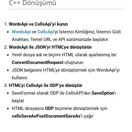
C++ Dönüşümü
WordsApi ve CellsApi’yi kurun
WordsApi
ve
CellsApi
‘yi İstemci Kimliğiniz, İstemci Gizli
Anahtarı, Temel URL ve API sürümünüzle başlatın
WordsApi ile JSON’yi HTML’ye dönüştürün
Yerel dosya adı ve biçimi HTML olarak ayarlanmış bir
ConvertDocumentRequest
oluşturun.
JSON belgesini HTML’ye dönüştürmek için WordsApi’yi
kullanın.
HTML’yi CellsApi ile ODP’ye dönüştür
SaveFormat olarak ODP ile CellsAPI’den
SaveOption
‘ı
başlat
HTML dosyasını
ODP
biçimine dönüştürmek için
cellsSaveAsPostDocumentSaveAs
‘i çağır