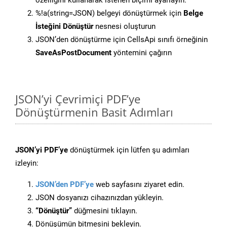
özelliğini kullanarak istenen biçimi ayarlayın.
%!a(string=JSON) belgeyi dönüştürmek için
Belge
İsteğini Dönüştür
nesnesi oluşturun
JSON’den dönüştürme için CellsApi sınıfı örneğinin
SaveAsPostDocument
yöntemini çağırın
JSON’yi Çevrimiçi PDF’ye
Dönüştürmenin Basit Adımları
JSON’yi PDF’ye
dönüştürmek için lütfen şu adımları
izleyin:
JSON’den PDF’ye
web sayfasını ziyaret edin.
JSON dosyanızı cihazınızdan yükleyin.
“Dönüştür”
düğmesini tıklayın.
Dönüşümün bitmesini bekleyin.