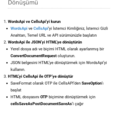
Dönüşümü
WordsApi ve CellsApi’yi kurun
WordsApi
ve
CellsApi
‘yi İstemci Kimliğiniz, İstemci Gizli
Anahtarı, Temel URL ve API sürümünüzle başlatın
WordsApi ile JSON’yi HTML’ye dönüştürün
Yerel dosya adı ve biçimi HTML olarak ayarlanmış bir
ConvertDocumentRequest
oluşturun.
JSON belgesini HTML’ye dönüştürmek için WordsApi’yi
kullanın.
HTML’yi CellsApi ile OTP’ye dönüştür
SaveFormat olarak OTP ile CellsAPI’den
SaveOption
‘ı
başlat
HTML dosyasını
OTP
biçimine dönüştürmek için
cellsSaveAsPostDocumentSaveAs
‘i çağır