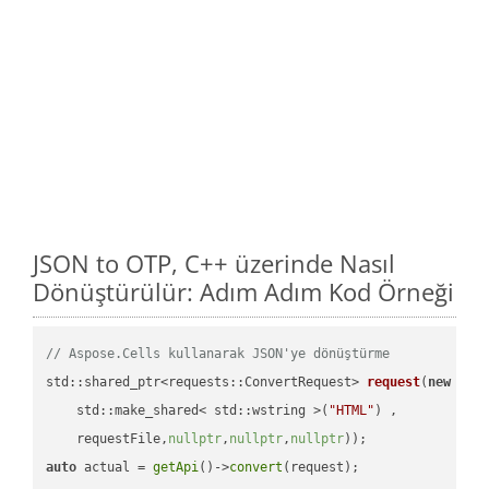
JSON to OTP, C++ üzerinde Nasıl
Dönüştürülür: Adım Adım Kod Örneği
// Aspose.Cells kullanarak JSON'ye dönüştürme
std::shared_ptr<requests::ConvertRequest> 
request
(
new
 requ
    std::make_shared< std::wstring >(
"HTML"
) ,        

    requestFile,
nullptr
,
nullptr
,
nullptr
))
auto
 actual = 
getApi
()->
convert