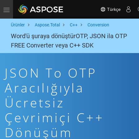
Türkçe
Toggle navigation
Ürünler
Aspose.Total
C++
Conversion
Word'ü şuraya dönüştürOTP, JSON ila OTP
FREE Converter veya C++ SDK
JSON To OTP
Aracılığıyla
Ücretsiz
Çevrimiçi C++
Dönüşüm