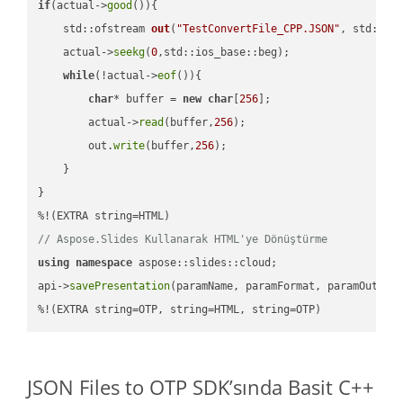
if
(actual->
good
()){

std::ofstream 
out
(
"TestConvertFile_CPP.JSON"
, std::is
    actual->
seekg
(
0
,std::ios_base::beg);

while
(!actual->
eof
()){

char
* buffer = 
new
char
[
256
];

        actual->
read
(buffer,
256
);

        out.
write
(buffer,
256
);

    }

}

// Aspose.Slides Kullanarak HTML'ye Dönüştürme
using
namespace
 aspose::slides::cloud;            

api->
savePresentation
(paramName, paramFormat, paramOutPat
%!(EXTRA string=OTP, string=HTML, string=OTP)
JSON Files to OTP SDK’sında Basit C++