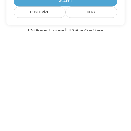
ACCEPT
CUSTOMIZE
DENY
Diğer Excel Dönüşüm
Seçenekleri
JSON'yi DOC'ye dönüştür
DOC:
Microsoft Word Binary Format
JSON'yi DOT'ye dönüştür
DOT:
Microsoft Word Template Files
JSON'yi DOCX'ye dönüştür
DOCX:
Office 2007+ Word Document
JSON'yi DOCM'ye dönüştür