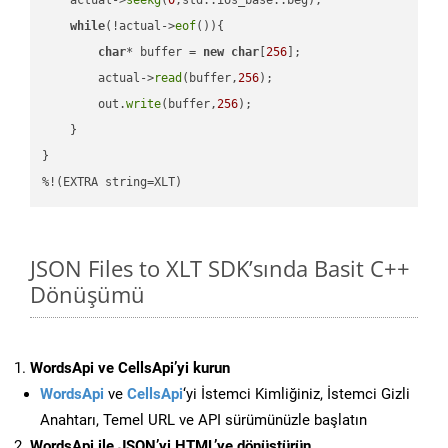
while
(!actual->
eof
()){

char
* buffer = 
new
char
[
256
];

        actual->
read
(buffer,
256
);

        out.
write
(buffer,
256
);

    }

}

%!(EXTRA string=XLT)
JSON Files to XLT SDK’sında Basit C++
Dönüşümü
WordsApi ve CellsApi’yi kurun
WordsApi
ve
CellsApi
‘yi İstemci Kimliğiniz, İstemci Gizli
Anahtarı, Temel URL ve API sürümünüzle başlatın
WordsApi ile JSON’yi HTML’ye dönüştürün