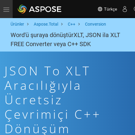
Türkçe
Toggle navigation
Ürünler
Aspose.Total
C++
Conversion
Word'ü şuraya dönüştürXLT, JSON ila XLT
FREE Converter veya C++ SDK
JSON To XLT
Aracılığıyla
Ücretsiz
Çevrimiçi C++
Dönüşüm