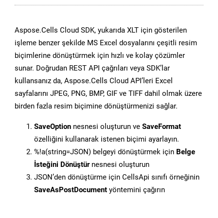
Aspose.Cells Cloud SDK, yukarıda XLT için gösterilen
işleme benzer şekilde MS Excel dosyalarını çeşitli resim
biçimlerine dönüştürmek için hızlı ve kolay çözümler
sunar. Doğrudan REST API çağrıları veya SDK’lar
kullansanız da, Aspose.Cells Cloud API’leri Excel
sayfalarını JPEG, PNG, BMP, GIF ve TIFF dahil olmak üzere
birden fazla resim biçimine dönüştürmenizi sağlar.
SaveOption
nesnesi oluşturun ve
SaveFormat
özelliğini kullanarak istenen biçimi ayarlayın.
%!a(string=JSON) belgeyi dönüştürmek için
Belge
İsteğini Dönüştür
nesnesi oluşturun
JSON’den dönüştürme için CellsApi sınıfı örneğinin
SaveAsPostDocument
yöntemini çağırın