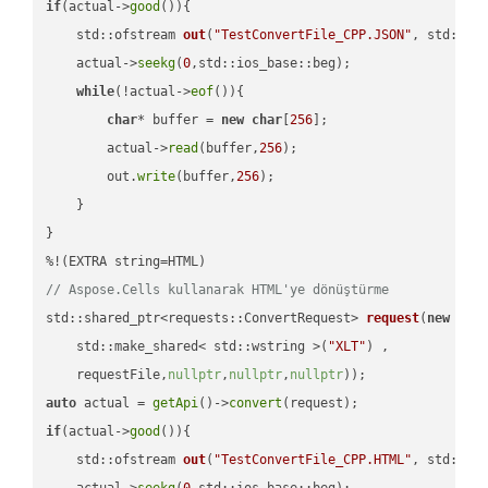
if
(actual->
good
()){

std::ofstream 
out
(
"TestConvertFile_CPP.JSON"
, std::is
    actual->
seekg
(
0
,std::ios_base::beg);

while
(!actual->
eof
()){

char
* buffer = 
new
char
[
256
];

        actual->
read
(buffer,
256
);

        out.
write
(buffer,
256
);

    }

}

// Aspose.Cells kullanarak HTML'ye dönüştürme
std::shared_ptr<requests::ConvertRequest> 
request
(
new
 requ
    std::make_shared< std::wstring >(
"XLT"
) ,        

    requestFile,
nullptr
,
nullptr
,
nullptr
))
auto
 actual = 
getApi
()->
convert
if
(actual->
good
()){

std::ofstream 
out
(
"TestConvertFile_CPP.HTML"
, std::is
    actual->
seekg
(
0
,std::ios_base::beg);
