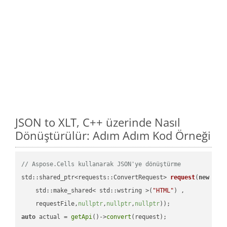
JSON to XLT, C++ üzerinde Nasıl
Dönüştürülür: Adım Adım Kod Örneği
// Aspose.Cells kullanarak JSON'ye dönüştürme
std::shared_ptr<requests::ConvertRequest> 
request
(
new
 requ
    std::make_shared< std::wstring >(
"HTML"
) ,        

    requestFile,
nullptr
,
nullptr
,
nullptr
))
auto
 actual = 
getApi
()->
convert