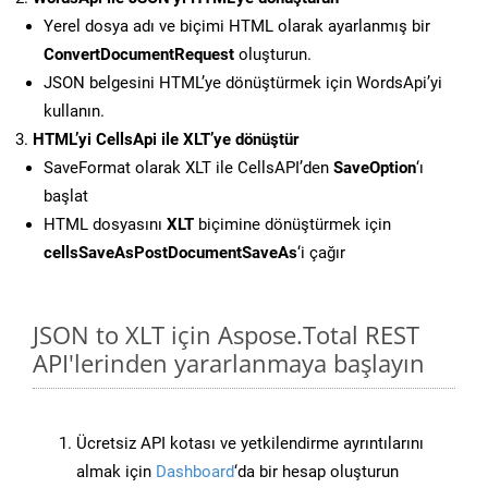
Yerel dosya adı ve biçimi HTML olarak ayarlanmış bir
ConvertDocumentRequest
oluşturun.
JSON belgesini HTML’ye dönüştürmek için WordsApi’yi
kullanın.
HTML’yi CellsApi ile XLT’ye dönüştür
SaveFormat olarak XLT ile CellsAPI’den
SaveOption
‘ı
başlat
HTML dosyasını
XLT
biçimine dönüştürmek için
cellsSaveAsPostDocumentSaveAs
‘i çağır
JSON to XLT için Aspose.Total REST
API'lerinden yararlanmaya başlayın
Ücretsiz API kotası ve yetkilendirme ayrıntılarını
almak için
Dashboard
‘da bir hesap oluşturun