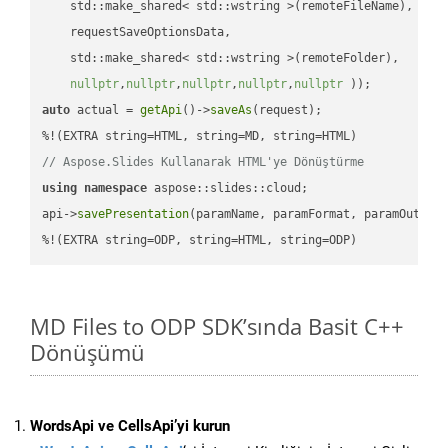
    std::make_shared< std::wstring >(remoteFileName),

    requestSaveOptionsData,

    std::make_shared< std::wstring >(remoteFolder),

nullptr
,
nullptr
,
nullptr
,
nullptr
,
nullptr
 ))
auto
 actual = 
getApi
()->
saveAs
(request);

// Aspose.Slides Kullanarak HTML'ye Dönüştürme
using
namespace
 aspose::slides::cloud;            

api->
savePresentation
(paramName, paramFormat, paramOutPat
%!(EXTRA string=ODP, string=HTML, string=ODP)
MD Files to ODP SDK’sında Basit C++
Dönüşümü
WordsApi ve CellsApi’yi kurun