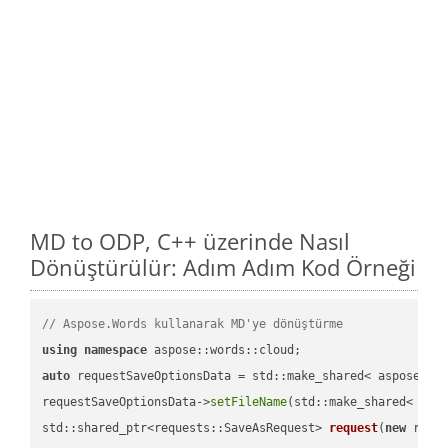
MD to ODP, C++ üzerinde Nasıl
Dönüştürülür: Adım Adım Kod Örneği
// Aspose.Words kullanarak MD'ye dönüştürme
using
namespace
auto
 requestSaveOptionsData = std::make_shared< aspose::wo
requestSaveOptionsData->
setFileName
(std::make_shared< std
std::shared_ptr<requests::SaveAsRequest> 
request
(
new
 reque