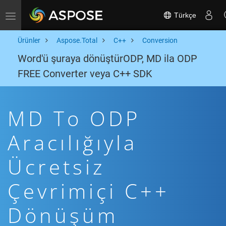
Türkçe
Toggle navigation
Ürünler
Aspose.Total
C++
Conversion
Word'ü şuraya dönüştürODP, MD ila ODP
FREE Converter veya C++ SDK
MD To ODP
Aracılığıyla
Ücretsiz
Çevrimiçi C++
Dönüşüm