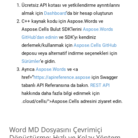
Ücretsiz API kotası ve yetkilendirme ayrıntılarını
almak için
Dashboard
‘da bir hesap oluşturun
C++ kaynak kodu için Aspose.Words ve
Aspose.Cells Bulut SDK’lerini
Aspose.Words
GitHub’dan edinin
ve SDK’yı kendiniz
derlemek/kullanmak için
Aspose.Cells GitHub
deposu veya alternatif indirme seçenekleri için
Sürümler
‘e gidin.
Ayrıca
Aspose.Words
ve <a
href=“
https://apireference.aspose
için Swagger
tabanlı API Referansına da bakın.
REST API
hakkında daha fazla bilgi edinmek için
.cloud/cells/">Aspose.Cells adresini ziyaret edin.
Word MD Dosyasını Çevrimiçi
Dönüştürme: Hızlı ve Kolay Yöntem