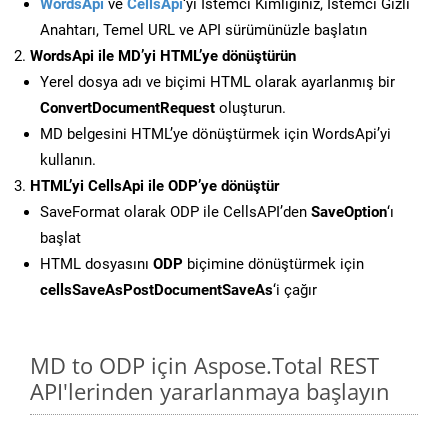
WordsApi
ve
CellsApi
‘yi İstemci Kimliğiniz, İstemci Gizli
Anahtarı, Temel URL ve API sürümünüzle başlatın
WordsApi ile MD’yi HTML’ye dönüştürün
Yerel dosya adı ve biçimi HTML olarak ayarlanmış bir
ConvertDocumentRequest
oluşturun.
MD belgesini HTML’ye dönüştürmek için WordsApi’yi
kullanın.
HTML’yi CellsApi ile ODP’ye dönüştür
SaveFormat olarak ODP ile CellsAPI’den
SaveOption
‘ı
başlat
HTML dosyasını
ODP
biçimine dönüştürmek için
cellsSaveAsPostDocumentSaveAs
‘i çağır
MD to ODP için Aspose.Total REST
API'lerinden yararlanmaya başlayın