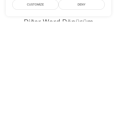
CUSTOMIZE
DENY
Diğer Word Dönüşüm
Seçenekleri
MD'yi DOC'ye dönüştür
DOC:
Microsoft Word Binary Format
MD'yi DOT'ye dönüştür
DOT:
Microsoft Word Template Files
MD'yi DOCX'ye dönüştür
DOCX:
Office 2007+ Word Document
MD'yi DOCM'ye dönüştür
DOCM:
Microsoft Word 2007 Marco File