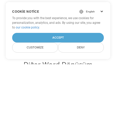
COOKIE NOTICE
To provide you with the best experience, we use cookies for
personalization, analytics, and ads. By using our site, you agree
to
our cookie policy
.
ACCEPT
CUSTOMIZE
DENY
Diğer Word Dönüşüm
Seçenekleri
MD'yi DOC'ye dönüştür
DOC:
Microsoft Word Binary Format
MD'yi DOT'ye dönüştür
DOT:
Microsoft Word Template Files