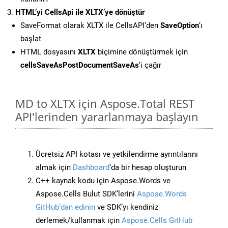
HTML’yi CellsApi ile XLTX’ye dönüştür
SaveFormat olarak XLTX ile CellsAPI’den
SaveOption
‘ı
başlat
HTML dosyasını
XLTX
biçimine dönüştürmek için
cellsSaveAsPostDocumentSaveAs
‘i çağır
MD to XLTX için Aspose.Total REST
API'lerinden yararlanmaya başlayın
Ücretsiz API kotası ve yetkilendirme ayrıntılarını
almak için
Dashboard
‘da bir hesap oluşturun
C++ kaynak kodu için Aspose.Words ve
Aspose.Cells Bulut SDK’lerini
Aspose.Words
GitHub’dan edinin
ve SDK’yı kendiniz
derlemek/kullanmak için
Aspose.Cells GitHub