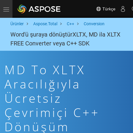
Türkçe
Toggle navigation
Ürünler
Aspose.Total
C++
Conversion
Word'ü şuraya dönüştürXLTX, MD ila XLTX
FREE Converter veya C++ SDK
MD To XLTX
Aracılığıyla
Ücretsiz
Çevrimiçi C++
Dönüşüm