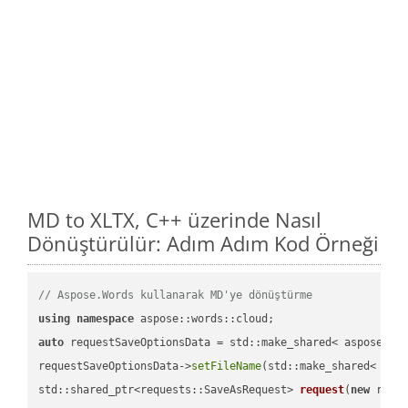
MD to XLTX, C++ üzerinde Nasıl
Dönüştürülür: Adım Adım Kod Örneği
// Aspose.Words kullanarak MD'ye dönüştürme
using
namespace
auto
 requestSaveOptionsData = std::make_shared< aspose::wo
requestSaveOptionsData->
setFileName
(std::make_shared< std
std::shared_ptr<requests::SaveAsRequest> 
request
(
new
 reque