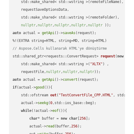
    std::make_shared< std::wstring >(remoteFileName),

    requestSaveOptionsData,

    std::make_shared< std::wstring >(remoteFolder),

nullptr
,
nullptr
,
nullptr
,
nullptr
,
nullptr
 ))
auto
 actual = 
getApi
()->
saveAs
(request);

// Aspose.Cells kullanarak HTML'ye dönüştürme
std::shared_ptr<requests::ConvertRequest> 
request
(
new
 requ
    std::make_shared< std::wstring >(
"XLTX"
) ,        

    requestFile,
nullptr
,
nullptr
,
nullptr
))
auto
 actual = 
getApi
()->
convert
if
(actual->
good
()){

std::ofstream 
out
(
"TestConvertFile_CPP.HTML"
, std::is
    actual->
seekg
(
0
,std::ios_base::beg);

while
(!actual->
eof
()){

char
* buffer = 
new
char
[
256
];

        actual->
read
(buffer,
256
);

        out.
write
(buffer,
256
);
