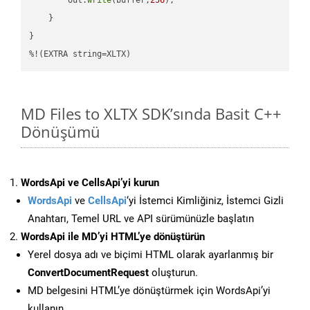
    }

}

%!(EXTRA string=XLTX)
MD Files to XLTX SDK’sında Basit C++
Dönüşümü
WordsApi ve CellsApi’yi kurun
WordsApi
ve
CellsApi
‘yi İstemci Kimliğiniz, İstemci Gizli
Anahtarı, Temel URL ve API sürümünüzle başlatın
WordsApi ile MD’yi HTML’ye dönüştürün
Yerel dosya adı ve biçimi HTML olarak ayarlanmış bir
ConvertDocumentRequest
oluşturun.
MD belgesini HTML’ye dönüştürmek için WordsApi’yi
kullanın.