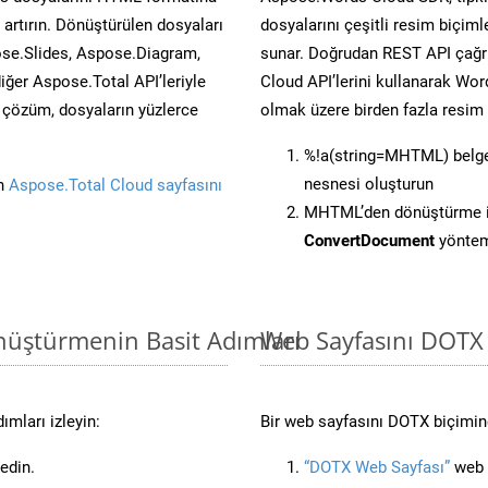
artırın. Dönüştürülen dosyaları
dosyalarını çeşitli resim biçim
se.Slides, Aspose.Diagram,
sunar. Doğrudan REST API çağrı
er Aspose.Total API’leriyle
Cloud API’lerini kullanarak Wor
ü çözüm, dosyaların yüzlerce
olmak üzere birden fazla resim 
%!a(string=MHTML) belge
nesnesi oluşturun
in
Aspose.Total Cloud sayfasını
MHTML’den dönüştürme iç
ConvertDocument
yöntemi
nüştürmenin Basit Adımları
Web Sayfasını DOTX
mları izleyin:
Bir web sayfasını DOTX biçimine
edin.
“DOTX Web Sayfası”
web s