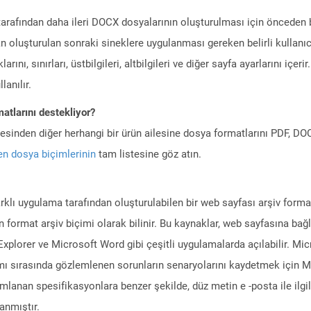
arafından daha ileri DOCX dosyalarının oluşturulması için önceden 
n oluşturulan sonraki sineklere uygulanması gereken belirli kullanıc
ını, sınırları, üstbilgileri, altbilgileri ve diğer sayfa ayarlarını içerir
lanılır.
atlarını destekliyor?
ilesinden diğer herhangi bir ürün ailesine dosya formatlarını PDF, 
n dosya biçimlerinin
tam listesine göz atın.
arklı uygulama tarafından oluşturulabilen bir web sayfası arşiv form
n format arşiv biçimi olarak bilinir. Bu kaynaklar, web sayfasına bağ
Explorer ve Microsoft Word gibi çeşitli uygulamalarda açılabilir. 
nımı sırasında gözlemlenen sorunların senaryolarını kaydetmek içi
nımlanan spesifikasyonlara benzer şekilde, düz metin e -posta ile ilgil
anmıştır.