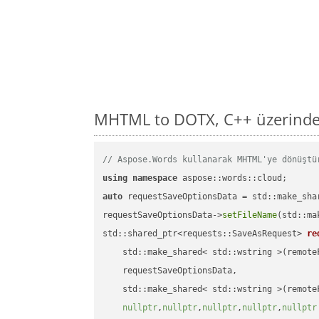
MHTML to DOTX, C++ üzerinde 
// Aspose.Words kullanarak MHTML'ye dönüştü
using
namespace
auto
 requestSaveOptionsData = std::make_sha
requestSaveOptionsData->
setFileName
(std::ma
std::shared_ptr<requests::SaveAsRequest> 
re
    std::make_shared< std::wstring >(remoteF
    requestSaveOptionsData,

    std::make_shared< std::wstring >(remoteF
nullptr
,
nullptr
,
nullptr
,
nullptr
,
nullptr