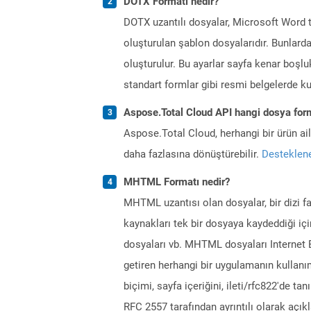
DOTX Formatı nedir?
DOTX uzantılı dosyalar, Microsoft Word t
oluşturulan şablon dosyalarıdır. Bunlarda
oluşturulur. Bu ayarlar sayfa kenar boşluklar
standart formlar gibi resmi belgelerde kul
Aspose.Total Cloud API hangi dosya form
Aspose.Total Cloud, herhangi bir ürün a
daha fazlasına dönüştürebilir.
Desteklene
MHTML Formatı nedir?
MHTML uzantısı olan dosyalar, bir dizi f
kaynakları tek bir dosyaya kaydeddiği içi
dosyaları vb. MHTML dosyaları Internet 
getiren herhangi bir uygulamanın kulla
biçimi, sayfa içeriğini, ileti/rfc822'de ta
RFC 2557 tarafından ayrıntılı olarak açıkl