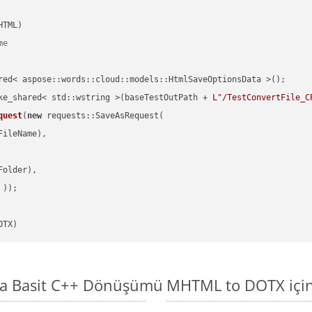
me
red< aspose::words::cloud::models::HtmlSaveOptionsData >();

ke_shared< std::wstring >(baseTestOutPath + 
L"/TestConvertFile_C
quest
(
new
 requests::SaveAsRequest(

ileName),

older),

 ))
OTX)
da Basit C++ Dönüşümü
MHTML to DOTX için 