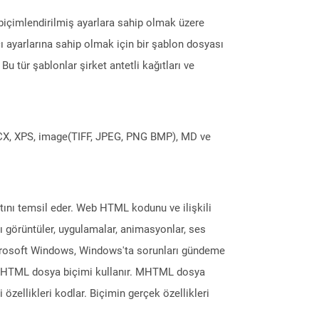
biçimlendirilmiş ayarlara sahip olmak üzere
ı ayarlarına sahip olmak için bir şablon dosyası
. Bu tür şablonlar şirket antetli kağıtları ve
DOCX, XPS, image(TIFF, JPEG, PNG BMP), MD ve
atını temsil eder. Web HTML kodunu ve ilişkili
lı görüntüler, uygulamalar, animasyonlar, ses
Microsoft Windows, Windows'ta sorunları gündeme
n MHTML dosya biçimi kullanır. MHTML dosya
i özellikleri kodlar. Biçimin gerçek özellikleri