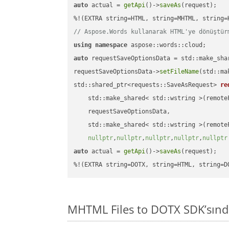
auto
 actual = 
getApi
()->
saveAs
(request);

// Aspose.Words kullanarak HTML'ye dönüştür
using
namespace
auto
 requestSaveOptionsData = std::make_sha
requestSaveOptionsData->
setFileName
(std::ma
std::shared_ptr<requests::SaveAsRequest> 
re
    std::make_shared< std::wstring >(remoteF
    requestSaveOptionsData,

    std::make_shared< std::wstring >(remoteF
nullptr
,
nullptr
,
nullptr
,
nullptr
,
nullptr
auto
 actual = 
getApi
()->
saveAs
(request);

%!(EXTRA string=DOTX, string=HTML, string=D
MHTML Files to DOTX SDK’sın