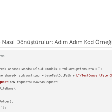
Nasıl Dönüştürülür: Adım Adım Kod Örneğ
rme
red< aspose::words::cloud::models::HtmlSaveOptionsData >();

ke_shared< std::wstring >(baseTestOutPath + 
L"/TestConvertFile_C
quest
(
new
 requests::SaveAsRequest(

ileName),

older),

 ))