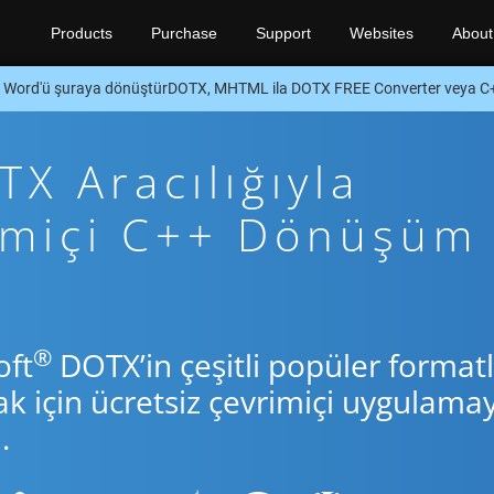
Products
Purchase
Support
Websites
About
Word'ü şuraya dönüştürDOTX, MHTML ila DOTX FREE Converter veya C
 Aracılığıyla
rimiçi C++ Dönüşüm
®
oft
DOTX’in çeşitli popüler formatl
için ücretsiz çevrimiçi uygulamay
.