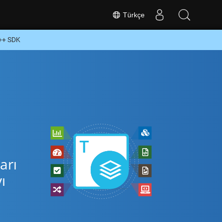
Türkçe
++ SDK
arı
ı