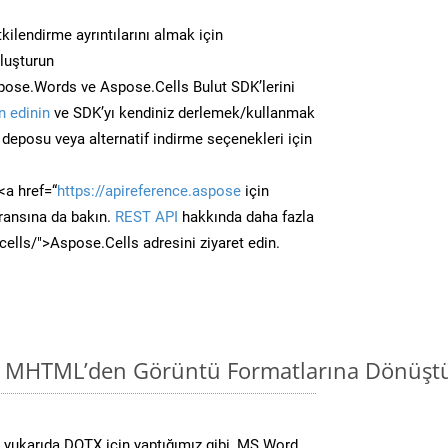
kilendirme ayrıntılarını almak için
oluşturun
ose.Words ve Aspose.Cells Bulut SDK’lerini
 edinin
ve SDK’yı kendiniz derlemek/kullanmak
deposu veya alternatif indirme seçenekleri için
<a href=“
https://apireference.aspose
için
ransına da bakın.
REST API
hakkında daha fazla
/cells/">Aspose.Cells adresini ziyaret edin.
i MHTML’den Görüntü Formatlarına Dönüştü
yukarıda DOTX için yaptığımız gibi, MS Word