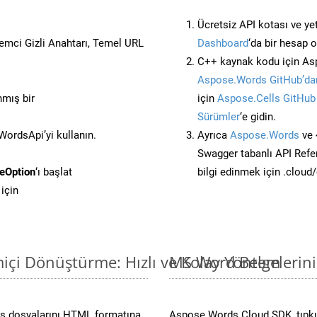
Ücretsiz API kotası ve yet
stemci Gizli Anahtarı, Temel URL
Dashboard
‘da bir hesap 
C++ kaynak kodu için Asp
Aspose.Words GitHub’dan
nmış bir
için
Aspose.Cells GitHub
Sürümler
‘e gidin.
ordsApi’yi kullanın.
Ayrıca
Aspose.Words
ve 
Swagger tabanlı API Refe
eOption
‘ı başlat
bilgi edinmek için .cloud
için
çi Dönüştürme: Hızlı ve Kolay Yöntem
MS Word Belgelerin
s dosyalarını HTML formatına
Aspose.Words Cloud SDK, tıpkı 