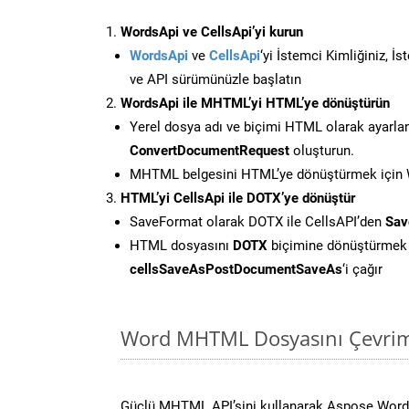
WordsApi ve CellsApi’yi kurun
WordsApi
ve
CellsApi
‘yi İstemci Kimliğiniz, İ
ve API sürümünüzle başlatın
WordsApi ile MHTML’yi HTML’ye dönüştürün
Yerel dosya adı ve biçimi HTML olarak ayarla
ConvertDocumentRequest
oluşturun.
MHTML belgesini HTML’ye dönüştürmek için W
HTML’yi CellsApi ile DOTX’ye dönüştür
SaveFormat olarak DOTX ile CellsAPI’den
Sav
HTML dosyasını
DOTX
biçimine dönüştürmek 
cellsSaveAsPostDocumentSaveAs
‘i çağır
Word MHTML Dosyasını Çevrimi
Güçlü MHTML API’sini kullanarak Aspose.Word