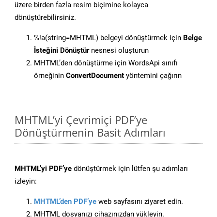
üzere birden fazla resim biçimine kolayca
dönüştürebilirsiniz.
%!a(string=MHTML) belgeyi dönüştürmek için
Belge
İsteğini Dönüştür
nesnesi oluşturun
MHTML’den dönüştürme için WordsApi sınıfı
örneğinin
ConvertDocument
yöntemini çağırın
MHTML’yi Çevrimiçi PDF’ye
Dönüştürmenin Basit Adımları
MHTML’yi PDF’ye
dönüştürmek için lütfen şu adımları
izleyin:
MHTML’den PDF’ye
web sayfasını ziyaret edin.
MHTML dosyanızı cihazınızdan yükleyin.