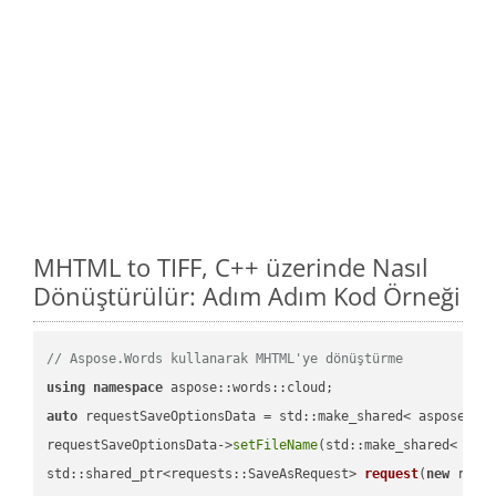
MHTML to TIFF, C++ üzerinde Nasıl
Dönüştürülür: Adım Adım Kod Örneği
// Aspose.Words kullanarak MHTML'ye dönüştürme
using
namespace
auto
 requestSaveOptionsData = std::make_shared< aspose::wo
requestSaveOptionsData->
setFileName
(std::make_shared< std
std::shared_ptr<requests::SaveAsRequest> 
request
(
new
 reque