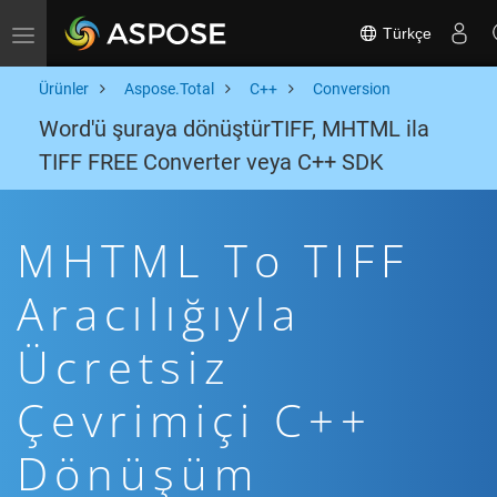
Türkçe
Toggle navigation
Ürünler
Aspose.Total
C++
Conversion
Word'ü şuraya dönüştürTIFF, MHTML ila
TIFF FREE Converter veya C++ SDK
MHTML To TIFF
Aracılığıyla
Ücretsiz
Çevrimiçi C++
Dönüşüm