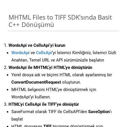
MHTML Files to TIFF SDK’sında Basit
C++ Dönüşümü
WordsApi ve CellsApi’yi kurun
WordsApi
ve
CellsApi
‘yi İstemci Kimliğiniz, İstemci Gizli
Anahtarı, Temel URL ve API sürümünüzle başlatın
WordsApi ile MHTML’yi HTML’ye dönüştürün
Yerel dosya adı ve biçimi HTML olarak ayarlanmış bir
ConvertDocumentRequest
oluşturun.
MHTML belgesini HTML’ye dönüştürmek için
WordsApi’yi kullanın.
HTML’yi CellsApi ile TIFF’ye dönüştür
SaveFormat olarak TIFF ile CellsAPI’den
SaveOption
‘ı
başlat
HTML dosyasını
TIFF
biçimine dönüştürmek için