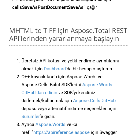
cellsSaveAsPostDocumentSaveAs
‘i çağır
MHTML to TIFF için Aspose.Total REST
API'lerinden yararlanmaya başlayın
Ücretsiz API kotası ve yetkilendirme ayrıntılarını
almak için
Dashboard
‘da bir hesap oluşturun
C++ kaynak kodu için Aspose.Words ve
Aspose.Cells Bulut SDK’lerini
Aspose.Words
GitHub’dan edinin
ve SDK’yı kendiniz
derlemek/kullanmak için
Aspose.Cells GitHub
deposu veya alternatif indirme seçenekleri için
Sürümler
‘e gidin.
Ayrıca
Aspose.Words
ve <a
href=“
https://apireference.aspose
için Swagger