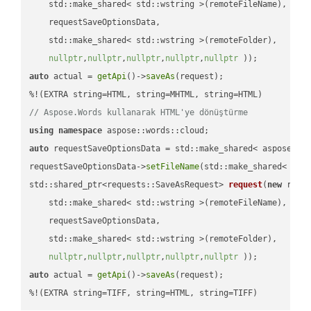
    std::make_shared< std::wstring >(remoteFileName),

    requestSaveOptionsData,

    std::make_shared< std::wstring >(remoteFolder),

nullptr
,
nullptr
,
nullptr
,
nullptr
,
nullptr
 ))
auto
 actual = 
getApi
()->
saveAs
(request);

// Aspose.Words kullanarak HTML'ye dönüştürme
using
namespace
auto
 requestSaveOptionsData = std::make_shared< aspose::wo
requestSaveOptionsData->
setFileName
(std::make_shared< std
std::shared_ptr<requests::SaveAsRequest> 
request
(
new
 reque
    std::make_shared< std::wstring >(remoteFileName),

    requestSaveOptionsData,

    std::make_shared< std::wstring >(remoteFolder),

nullptr
,
nullptr
,
nullptr
,
nullptr
,
nullptr
 ))
auto
 actual = 
getApi
()->
saveAs
(request);

%!(EXTRA string=TIFF, string=HTML, string=TIFF)