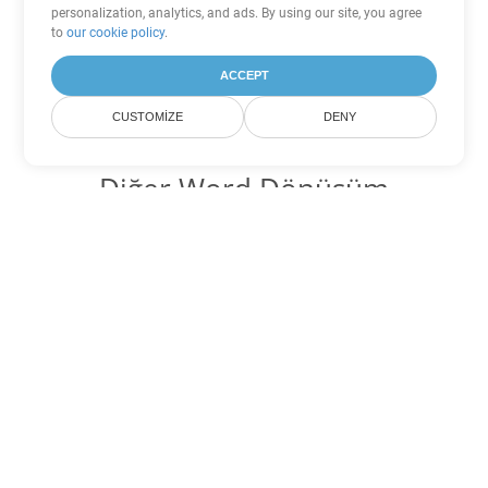
personalization, analytics, and ads. By using our site, you agree
to
our cookie policy
.
ACCEPT
CUSTOMIZE
DENY
Diğer Word Dönüşüm
Seçenekleri
MHTML'yi DOC'ye dönüştür
DOC:
Microsoft Word Binary Format
MHTML'yi DOT'ye dönüştür
DOT:
Microsoft Word Template Files
MHTML'yi DOCX'ye dönüştür
DOCX:
Office 2007+ Word Document