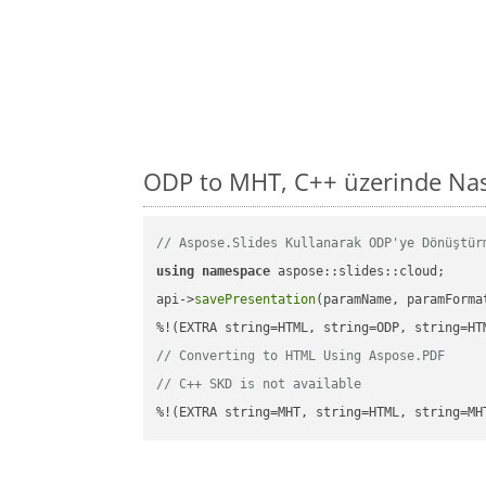
ODP to MHT, C++ üzerinde Nas
// Aspose.Slides Kullanarak ODP'ye Dönüştür
using
namespace
 aspose::slides::cloud;      
api->
savePresentation
(paramName, paramForma
// Converting to HTML Using Aspose.PDF
// C++ SKD is not available
%!(EXTRA string=MHT, string=HTML, string=MH