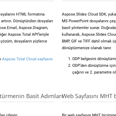
osyalarını HTML formatına
Aspose.Slides Cloud SDK, yuka
artırın. Dönüştürülen dosyaları
MS PowerPoint dosyalarını çeşit
ose.Email, Aspose.Diagram,
basit yöntemler sunar. Doğrudan
er Aspose.Total API’leriyle
kullanarak, Aspose.Slides Cloud
ü çözüm, dosyaların yüzlerce
BMP, GIF ve TIFF dahil olmak üz
dönüştürmenize olanak tanır.
ODP belgesini dönüştürm
in
Aspose.Total Cloud sayfasını
ODP’den dönüştürme için 
çağırın ve 2. parametre o
türmenin Basit Adımları
Web Sayfasını MHT 
rı izleyin:
Bir web sayfasını MHT biçimine