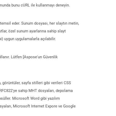
munda bunu cURL ile kullanmayı deneyin.
temsil eder. Sunum dosyası, her slaytın metin,
tlar, özel sunum ayarlarına sahip slayt
) uygun uygulamalarla açılabilir.
llanır. Lütfen [Aspose'un Güvenlik
görüntüler, sayfa stilleri gibi verileri CSS
jı/RFC822'ye sahip MHT dosyaları, depolama
psüller. Microsoft Word gibi yazılım
yaları, Microsoft Internet Expore ve Google