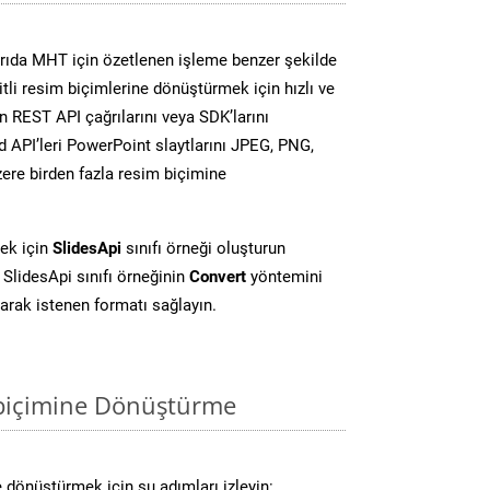
rıda MHT için özetlenen işleme benzer şekilde
li resim biçimlerine dönüştürmek için hızlı ve
 REST API çağrılarını veya SDK’larını
 API’leri PowerPoint slaytlarını JPEG, PNG,
ere birden fazla resim biçimine
ek için
SlidesApi
sınıfı örneği oluşturun
SlidesApi sınıfı örneğinin
Convert
yöntemini
larak istenen formatı sağlayın.
biçimine Dönüştürme
 dönüştürmek için şu adımları izleyin: