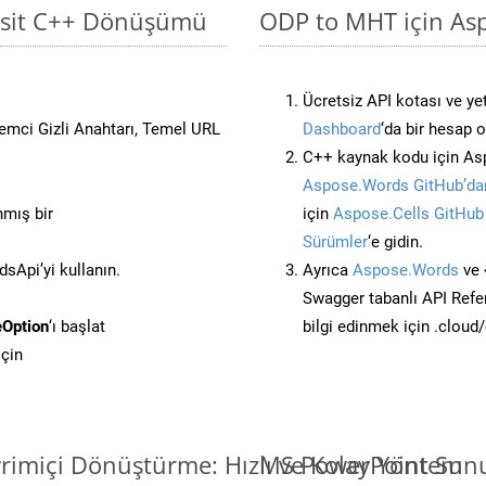
asit C++ Dönüşümü
ODP to MHT için Asp
Ücretsiz API kotası ve yet
stemci Gizli Anahtarı, Temel URL
Dashboard
‘da bir hesap 
C++ kaynak kodu için Asp
Aspose.Words GitHub’dan
nmış bir
için
Aspose.Cells GitHub
Sürümler
‘e gidin.
Api’yi kullanın.
Ayrıca
Aspose.Words
ve 
Swagger tabanlı API Refe
Option
‘ı başlat
bilgi edinmek için .cloud
çin
rimiçi Dönüştürme: Hızlı ve Kolay Yöntem
MS PowerPoint Sunu