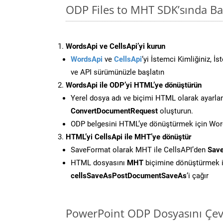
ODP Files to MHT SDK’sında B
WordsApi ve CellsApi’yi kurun
WordsApi
ve
CellsApi
‘yi İstemci Kimliğiniz, İ
ve API sürümünüzle başlatın
WordsApi ile ODP’yi HTML’ye dönüştürün
Yerel dosya adı ve biçimi HTML olarak ayarla
ConvertDocumentRequest
oluşturun.
ODP belgesini HTML’ye dönüştürmek için Words
HTML’yi CellsApi ile MHT’ye dönüştür
SaveFormat olarak MHT ile CellsAPI’den
Save
HTML dosyasını
MHT
biçimine dönüştürmek i
cellsSaveAsPostDocumentSaveAs
‘i çağır
PowerPoint ODP Dosyasını Çev