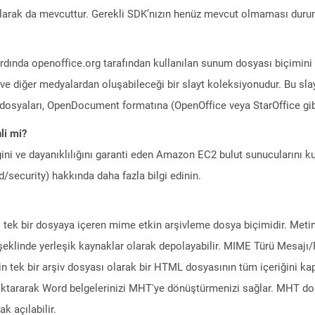
larak da mevcuttur. Gerekli SDK’nızın henüz mevcut olmaması duru
dında openoffice.org tarafından kullanılan sunum dosyası biçimini 
ve diğer medyalardan oluşabileceği bir slayt koleksiyonudur. Bu slay
P dosyaları, OpenDocument formatına (OpenOffice veya StarOffice gibi
li mi?
ini ve dayanıklılığını garanti eden Amazon EC2 bulut sunucularını ku
/security) hakkında daha fazla bilgi edinin.
ini tek bir dosyaya içeren mime etkin arşivleme dosya biçimidir. Metin, 
r şeklinde yerleşik kaynaklar olarak depolayabilir. MIME Türü Mesa
in tek bir arşiv dosyası olarak bir HTML dosyasının tüm içeriğini ka
ktararak Word belgelerinizi MHT'ye dönüştürmenizi sağlar. MHT dos
k açılabilir.