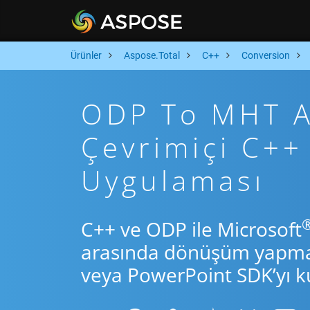
Ürünler
Aspose.Total
C++
Conversion
ODP To MHT Ar
Çevrimiçi C+
Uygulaması
C++ ve ODP ile Microsoft
arasında dönüşüm yapmak 
veya PowerPoint SDK’yı ku