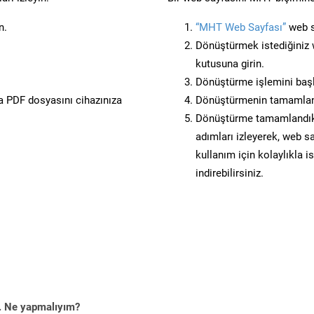
n.
“MHT Web Sayfası”
web si
Dönüştürmek istediğiniz w
kutusuna girin.
Dönüştürme işlemini başl
 PDF dosyasını cihazınıza
Dönüştürmenin tamamlan
Dönüştürme tamamlandıkt
adımları izleyerek, web sa
kullanım için kolaylıkla 
indirebilirsiniz.
m. Ne yapmalıyım?