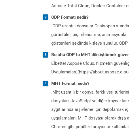
Aspose.Total Cloud, Docker Container o
ODP Formatı nedir?
.ODP uzantılı dosyalar Oasisopen standar
görüntüler, biçimlendirme, animasyonlar 
gösterileri şeklinde kitleye sunulur. OD
Bulutta ODP to MHT dönüştürmek güven
Elbette! Aspose Cloud, hizmetin güvenliğ
Uygulamaları](https://about.aspose.cloud
MHT Formatı nedir?
.Mht uzantılı bir dosya, farklı veri türler
dosyaları, JavaScript ve diğer kaynakla
aygıtlarında arşivleme için depolamak iç
uygulamaları, MHT dosyası olarak dışa a
Chrome gibi popüler tarayıcılar kullanılara