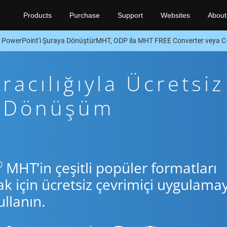
Products
Purchase
Support
Websites
About
PowerPoint'i Şuraya DönüştürMHT, ODP ila MHT FREE Converter veya 
acılığıyla Ücretsiz
+ Dönüşüm
®
MHT’in çeşitli popüler formatları
için ücretsiz çevrimiçi uygulamay
llanın.