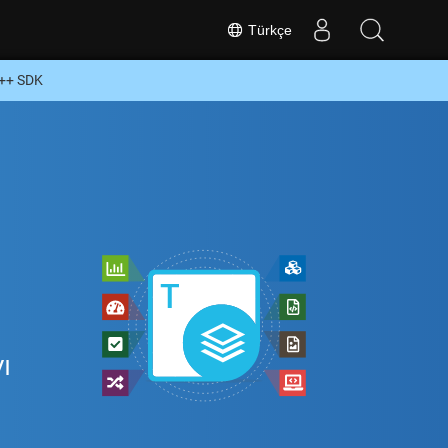
Türkçe
C++ SDK
ı