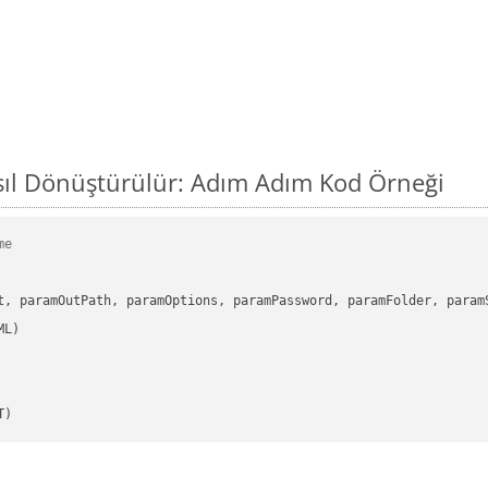
ıl Dönüştürülür: Adım Adım Kod Örneği
me
      

t, paramOutPath, paramOptions, paramPassword, paramFolder, param
T)