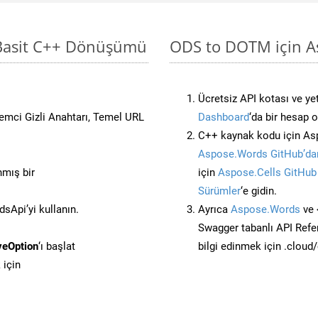
 Basit C++ Dönüşümü
ODS to DOTM için As
Ücretsiz API kotası ve yet
stemci Gizli Anahtarı, Temel URL
Dashboard
‘da bir hesap 
C++ kaynak kodu için Asp
Aspose.Words GitHub’dan
nmış bir
için
Aspose.Cells GitHub
Sürümler
‘e gidin.
Api’yi kullanın.
Ayrıca
Aspose.Words
ve 
Swagger tabanlı API Refe
veOption
‘ı başlat
bilgi edinmek için .cloud
 için