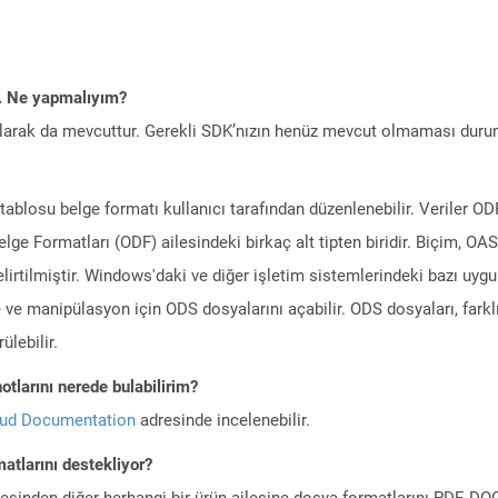
m. Ne yapmalıyım?
larak da mevcuttur. Gerekli SDK’nızın henüz mevcut olmaması duru
losu belge formatı kullanıcı tarafından düzenlenebilir. Veriler ODF
elge Formatları (ODF) ailesindeki birkaç alt tipten biridir. Biçim, O
elirtilmiştir. Windows'daki ve diğer işletim sistemlerindeki bazı uy
ve manipülasyon için ODS dosyalarını açabilir. ODS dosyaları, farklı
ülebilir.
tlarını nerede bulabilirim?
oud Documentation
adresinde incelenebilir.
atlarını destekliyor?
ilesinden diğer herhangi bir ürün ailesine dosya formatlarını PDF, 