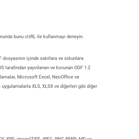
munda bunu cURL ile kullanmayı deneyin.
 dosyasının içinde satırlara ve sütunlara
ASIS tarafından yayınlanan ve korunan ODF 1.2
gulamalar, Microsoft Excel, NeoOffice ve
 uygulamalarla XLS, XLSX ve diğerleri gibi diğer
DOCX, XPS, image(TIFF, JPEG, PNG BMP), MD ve