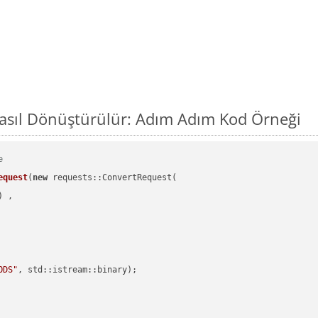
sıl Dönüştürülür: Adım Adım Kod Örneği
e
equest
(
new
 requests::ConvertRequest(

) ,        

ODS"
, std::istream::binary)
;
