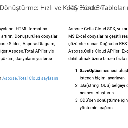
 Dönüştürme: Hızlı ve Kolay Yöntem
MS Excel E-Tablolar
syalarını HTML formatına
Aspose.Cells Cloud SDK, yukarı
artırın. Dönüştürülen dosyaları
MS Excel dosyalarını çeşitli re
ose.Slides, Aspose.Diagram,
çözümler sunar. Doğrudan REST 
er Aspose.Total API’leriyle
Aspose.Cells Cloud API’leri Exc
ü çözüm, dosyaların yüzlerce
dahil olmak üzere birden fazla 
SaveOption
nesnesi oluş
istenen biçimi ayarlayın.
in
Aspose.Total Cloud sayfasını
%!a(string=ODS) belgeyi
nesnesi oluşturun
ODS’den dönüştürme için 
yöntemini çağırın