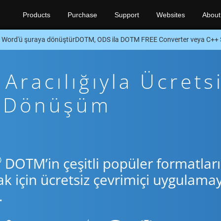
Products
Purchase
Support
Websites
About
Word'ü şuraya dönüştürDOTM, ODS ila DOTM FREE Converter veya C++
racılığıyla Ücrets
+ Dönüşüm
®
DOTM’in çeşitli popüler formatları
için ücretsiz çevrimiçi uygulamay
.