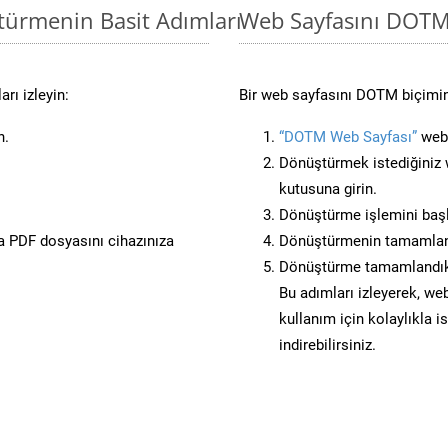
türmenin Basit Adımları
Web Sayfasını DOT
rı izleyin:
Bir web sayfasını DOTM biçimin
n.
“DOTM Web Sayfası”
web 
Dönüştürmek istediğiniz w
kutusuna girin.
Dönüştürme işlemini başl
 PDF dosyasını cihazınıza
Dönüştürmenin tamamlan
Dönüştürme tamamlandıkt
Bu adımları izleyerek, web
kullanım için kolaylıkla 
indirebilirsiniz.