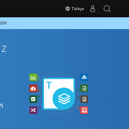
Türkçe
 SDK
iz
ı