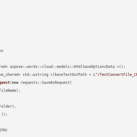
me
red< aspose::words::cloud::models::HtmlSaveOptionsData >();

ke_shared< std::wstring >(baseTestOutPath + 
L"/TestConvertFile_C
quest
(
new
 requests::SaveAsRequest(

ileName),

older),

 ))
OTM)