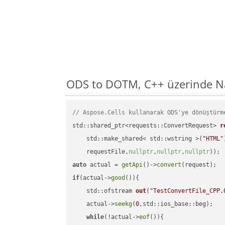
ODS to DOTM, C++ üzerinde Na
// Aspose.Cells kullanarak ODS'ye dönüştürm
std::shared_ptr<requests::ConvertRequest> 
r
    std::make_shared< std::wstring >(
"HTML"
    requestFile,
nullptr
,
nullptr
,
nullptr
))
auto
 actual = 
getApi
()->
convert
if
(actual->
good
()){

std::ofstream 
out
(
"TestConvertFile_CPP.
    actual->
seekg
(
0
,std::ios_base::beg);

while
(!actual->
eof
()){
