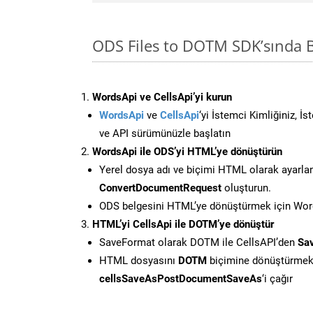
ODS Files to DOTM SDK’sında
WordsApi ve CellsApi’yi kurun
WordsApi
ve
CellsApi
‘yi İstemci Kimliğiniz, İ
ve API sürümünüzle başlatın
WordsApi ile ODS’yi HTML’ye dönüştürün
Yerel dosya adı ve biçimi HTML olarak ayarla
ConvertDocumentRequest
oluşturun.
ODS belgesini HTML’ye dönüştürmek için Words
HTML’yi CellsApi ile DOTM’ye dönüştür
SaveFormat olarak DOTM ile CellsAPI’den
Sa
HTML dosyasını
DOTM
biçimine dönüştürmek
cellsSaveAsPostDocumentSaveAs
‘i çağır