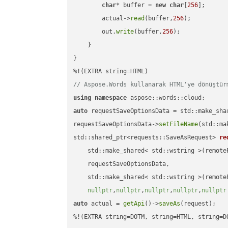
char
* buffer = 
new
char
[
256
];

        actual->
read
(buffer,
256
);

        out.
write
(buffer,
256
);

    }

}

// Aspose.Words kullanarak HTML'ye dönüştür
using
namespace
auto
 requestSaveOptionsData = std::make_sha
requestSaveOptionsData->
setFileName
(std::ma
std::shared_ptr<requests::SaveAsRequest> 
re
    std::make_shared< std::wstring >(remoteF
    requestSaveOptionsData,

    std::make_shared< std::wstring >(remoteF
nullptr
,
nullptr
,
nullptr
,
nullptr
,
nullptr
auto
 actual = 
getApi
()->
saveAs
(request);

%!(EXTRA string=DOTM, string=HTML, string=D