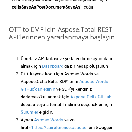
cellsSaveAsPostDocumentSaveAs
‘i çağır
OTT to EMF için Aspose.Total REST
API'lerinden yararlanmaya başlayın
Ücretsiz API kotası ve yetkilendirme ayrıntılarını
almak için
Dashboard
‘da bir hesap oluşturun
C++ kaynak kodu için Aspose.Words ve
Aspose.Cells Bulut SDK’lerini
Aspose.Words
GitHub’dan edinin
ve SDK’yı kendiniz
derlemek/kullanmak için
Aspose.Cells GitHub
deposu veya alternatif indirme seçenekleri için
Sürümler
‘e gidin.
Ayrıca
Aspose.Words
ve <a
href=“
https://apireference.aspose
için Swagger