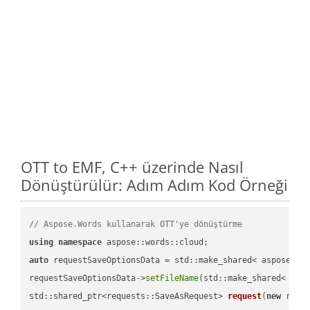
OTT to EMF, C++ üzerinde Nasıl
Dönüştürülür: Adım Adım Kod Örneği
// Aspose.Words kullanarak OTT'ye dönüştürme
using
namespace
auto
 requestSaveOptionsData = std::make_shared< aspose::wo
requestSaveOptionsData->
setFileName
(std::make_shared< std
std::shared_ptr<requests::SaveAsRequest> 
request
(
new
 reque