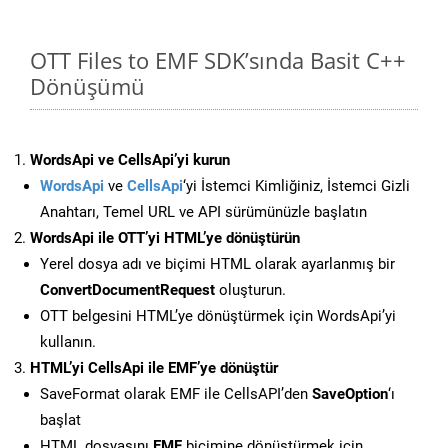
OTT Files to EMF SDK’sında Basit C++
Dönüşümü
WordsApi ve CellsApi’yi kurun
WordsApi
ve
CellsApi
‘yi İstemci Kimliğiniz, İstemci Gizli
Anahtarı, Temel URL ve API sürümünüzle başlatın
WordsApi ile OTT’yi HTML’ye dönüştürün
Yerel dosya adı ve biçimi HTML olarak ayarlanmış bir
ConvertDocumentRequest
oluşturun.
OTT belgesini HTML’ye dönüştürmek için WordsApi’yi
kullanın.
HTML’yi CellsApi ile EMF’ye dönüştür
SaveFormat olarak EMF ile CellsAPI’den
SaveOption
‘ı
başlat
HTML dosyasını
EMF
biçimine dönüştürmek için