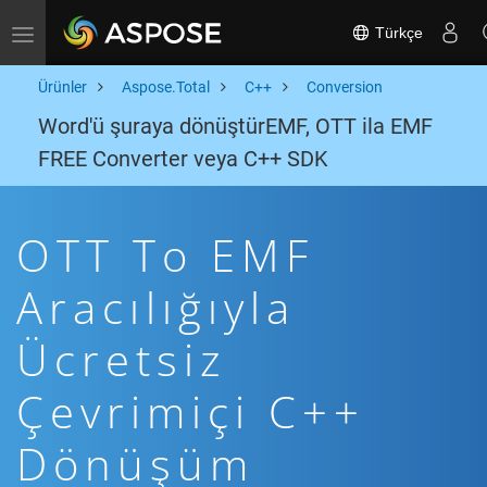
Türkçe
Toggle navigation
Ürünler
Aspose.Total
C++
Conversion
Word'ü şuraya dönüştürEMF, OTT ila EMF
FREE Converter veya C++ SDK
OTT To EMF
Aracılığıyla
Ücretsiz
Çevrimiçi C++
Dönüşüm