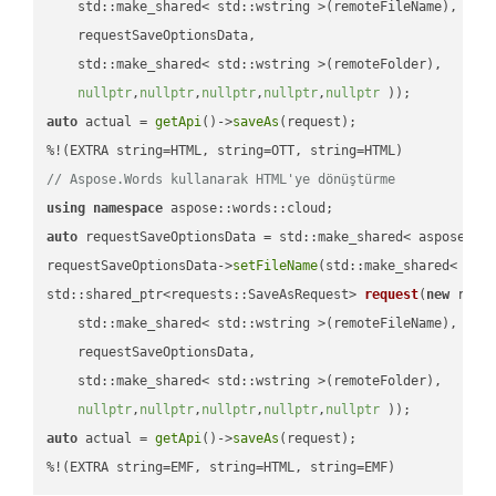
    std::make_shared< std::wstring >(remoteFileName),

    requestSaveOptionsData,

    std::make_shared< std::wstring >(remoteFolder),

nullptr
,
nullptr
,
nullptr
,
nullptr
,
nullptr
 ))
auto
 actual = 
getApi
()->
saveAs
(request);

// Aspose.Words kullanarak HTML'ye dönüştürme
using
namespace
auto
 requestSaveOptionsData = std::make_shared< aspose::wo
requestSaveOptionsData->
setFileName
(std::make_shared< std
std::shared_ptr<requests::SaveAsRequest> 
request
(
new
 reque
    std::make_shared< std::wstring >(remoteFileName),

    requestSaveOptionsData,

    std::make_shared< std::wstring >(remoteFolder),

nullptr
,
nullptr
,
nullptr
,
nullptr
,
nullptr
 ))
auto
 actual = 
getApi
()->
saveAs
(request);

%!(EXTRA string=EMF, string=HTML, string=EMF)